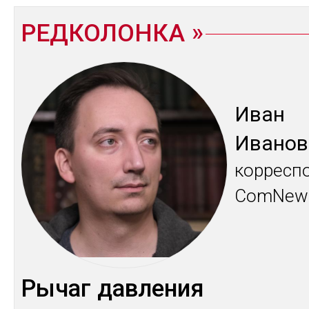
РЕДКОЛОНКА
Иван
Ива­нов
кор­рес­п
ComNews
Ры­чаг дав­ле­ния