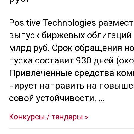
Positive Technologies раз­мес­
вы­пуск бир­же­вых об­ли­гаций
млрд руб. Срок об­ра­щения но
пус­ка сос­та­вит 930 дней (око­
Прив­ле­чен­ные средс­тва ком­
нирует нап­ра­вить на по­выше­
со­вой ус­той­чи­вос­ти,
...
Конкурсы / тендеры