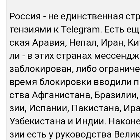
Рос­сия - не единс­твен­ная стр
тен­зия­ми к Telegram. Есть ещ
ская Ара­вия, Не­пал, Иран, Ки
ли - в этих стра­нах мес­сен­дж
заб­ло­ки­ро­ван, ли­бо ог­ра­ни­ч
вре­мя бло­ки­ров­ки вво­ди­ли п
ства Аф­га­нис­та­на, Бра­зи­лии,
зии, Ис­па­нии, Па­кис­та­на, Ира
Уз­бе­кис­та­на и Ин­дии. На­ко­н
зии есть у ру­ко­водс­тва Ве­ли­к