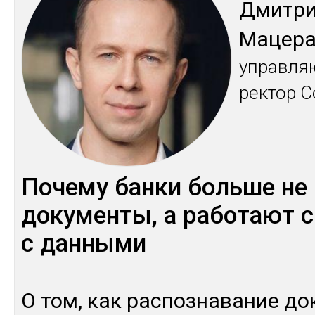
Дмит­р
Ма­цер
уп­рав­л
рек­тор С
По­чему бан­ки боль­ше не 
до­кумен­ты, а ра­ботают с
с дан­ны­ми
О том, как рас­поз­на­ва­ние до­