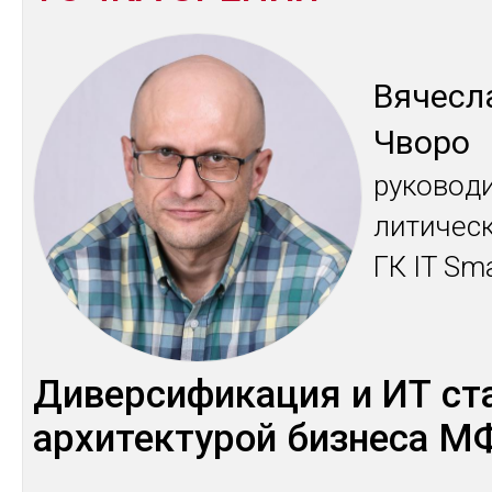
Вя­чес­л
Чво­ро
ру­ково­д
лити­чес­
ГК IT Sm
Ди­вер­си­фика­ция и ИТ ст
ар­хи­тек­ту­рой биз­не­са 