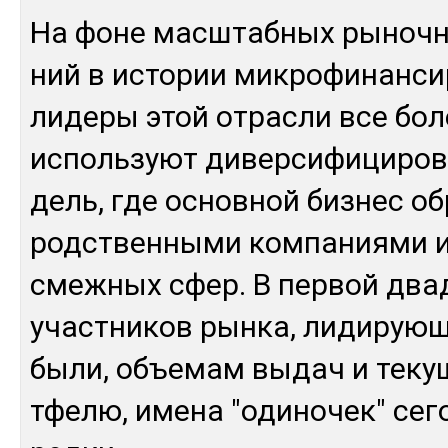
На фо­не мас­штаб­ных ры­ноч­н
ний в ис­то­рии мик­ро­фи­нан­си
ли­де­ры этой от­рас­ли все бо­
ис­поль­зуют ди­вер­си­фи­ци­ро
дель, где ос­нов­ной биз­нес об
родс­твен­ны­ми ком­па­ния­ми 
смеж­ных сфер. В пер­вой двад
учас­тни­ков рын­ка, ли­ди­рую­
бы­ли, объ­емам вы­дач и те­ку­
тфе­лю, име­на "оди­но­чек" се­