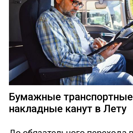
Бумажные транспортные
накладные канут в Лету
До обя­затель­но­го пе­рехо­да 