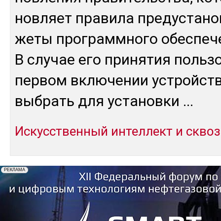
нов­ляет пра­вила пре­дус­та­но
же­ты прог­рам­мно­го обес­пе­
В слу­чае его при­нятия поль­зо
пер­вом вклю­чении ус­трой­ств
выб­рать для ус­та­нов­ки
...
Искусственный интеллект и скво
технологии
Нормативные акты