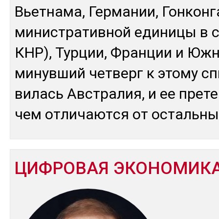
Вь­ет­на­ма, Гер­ма­нии, Гон­кон­
ми­нис­тра­тив­ной еди­ни­цы в с
КНР), Тур­ции, Фран­ции и Юж­н
ми­нув­ший чет­верг к это­му сп
ви­лась Авс­тра­лия, и ее пре­т
чем от­ли­чают­ся от ос­таль­ны
ЦИФРОВАЯ ЭКОНОМИК