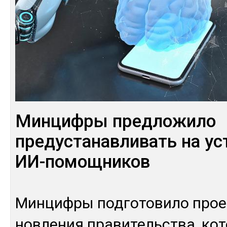
Минцифры предложило
предустанавливать на ус
ИИ-помощников
Мин­циф­ры под­го­тови­ло прое
нов­ле­ния пра­витель­ства, ко­