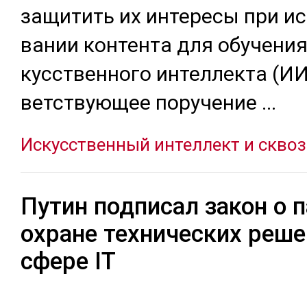
за­щитить их ин­те­ресы при ис­
вании кон­тен­та для обу­чения
кусс­твен­но­го ин­тел­лек­та (И
ветс­твую­щее по­руче­ние
...
Искусственный интеллект и скво
технологии
Путин подписал закон о 
охране технических реше
Нормативные акты
сфере IT