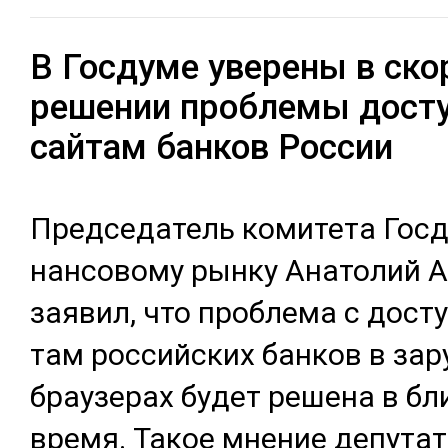
В Госдуме уверены в ск
решении проблемы досту
сайтам банков России
Пред­се­датель ко­мите­та Гос­
нан­со­вому рын­ку Ана­толий А
зая­вил, что проб­ле­ма с дос­т
там рос­сий­ских бан­ков в за­
брау­зе­рах бу­дет ре­шена в бл
вре­мя. Та­кое мне­ние де­путат