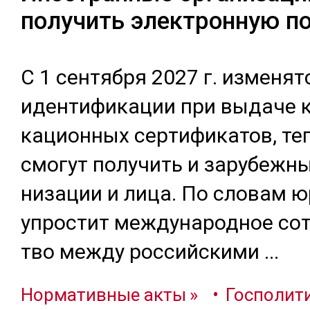
получить электронную п
С 1 сен­тяб­ря 2027 г. из­ме­нят
иден­ти­фика­ции при вы­даче 
кацион­ных сер­ти­фика­тов, те­
смо­гут по­лучить и за­рубеж­ны
низа­ции и ли­ца. По сло­вам ю
уп­рос­тит меж­ду­народ­ное сот­
тво меж­ду рос­сий­ски­ми
...
Нормативные акты
Госполит