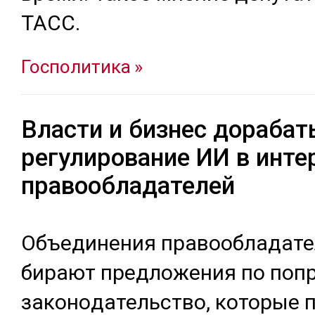
ТАСС.
Госполитика
Власти и бизнес дораба
регулирование ИИ в инте
правообладателей
Объ­еди­нения пра­вооб­ла­дате
бирают пред­ло­жения по поп­
за­коно­датель­ство, ко­торые 