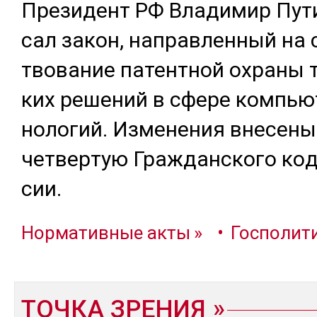
Пре­зидент РФ Вла­димир Пу­ти
сал за­кон, нап­рав­лен­ный на 
тво­вание па­тен­тной ох­ра­ны т
ких ре­шений в сфе­ре компь­ю
но­логий. Из­ме­нения вне­сены
чет­вер­тую Граж­дан­ско­го ко­
сии.
Нормативные акты
Госполит
ТОЧКА ЗРЕНИЯ