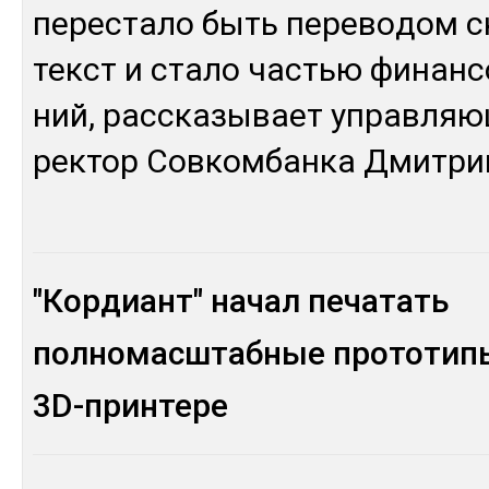
пе­рес­та­ло быть пе­ре­во­дом с
текст и ста­ло частью фи­нан­с
ний, рас­ска­зы­вает уп­рав­ля
рек­тор Сов­ком­бан­ка Дмит­ри
"Кордиант" начал печатать
полномасштабные прототип
3D-принтере