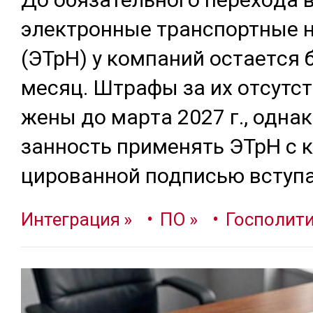
элек­трон­ные тран­спортные 
(ЭТрН) у ком­па­ний ос­тает­ся 
ме­сяц. Штра­фы за их от­сутс­т
жены до мар­та 2027 г., од­на­к
зан­ность при­менять ЭТрН с к
циро­ван­ной под­писью всту­п
Интеграция
ПО
Госполит