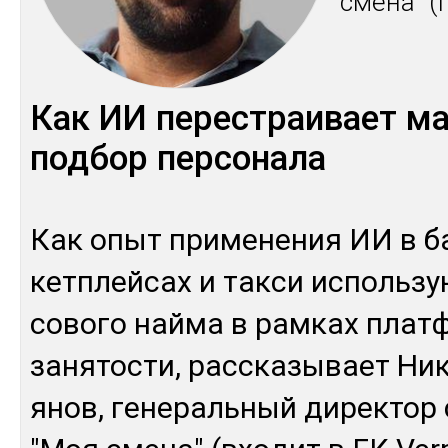
сме­на" 
Как ИИ пе­рес­траи­вает ма
под­бор пер­со­нала
Как опыт при­ме­не­ния ИИ в ба
кет­плей­сах и так­си ис­поль­
со­во­го най­ма в рам­ках плат­
за­ня­тос­ти, рас­ска­зы­вает Ни­
янов, ге­не­раль­ный ди­рек­тор 