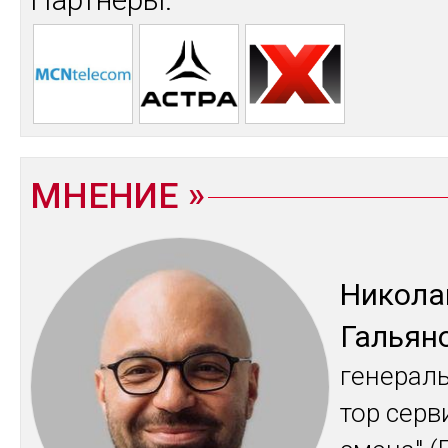
МНЕНИЕ
Ни­кола
Галь­ян
ге­нераль
тор сер­в