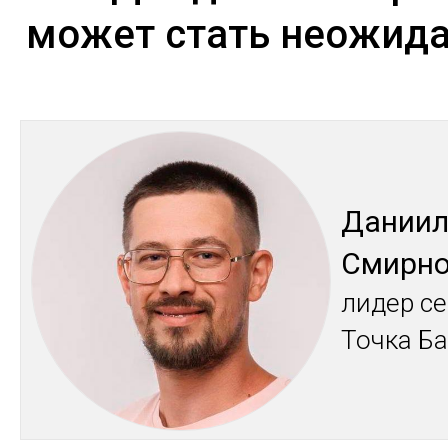
может стать неожид
Да­нии
Смир­н
ли­дер се
Точ­ка Б