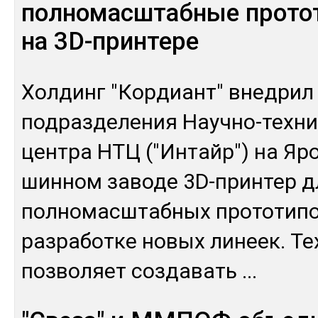
полномасштабные прото
на 3D-принтере
Хол­динг "Кор­диант" внед­рил 
под­раз­де­ления Науч­но-тех­ни­
цен­тра НТЦ ("Ин­тайр") на Яр
шин­ном за­воде 3D-прин­тер д
пол­но­мас­штаб­ных про­тоти­
раз­ра­бот­ке но­вых ли­неек. Те
поз­во­ляет соз­да­вать
...