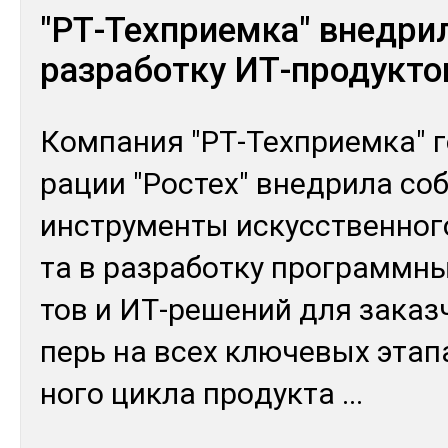
"РТ-Техприемка" внедри
разработку ИТ-продукто
Ком­па­ния "РТ-Тех­прием­ка" г
рации "Рос­тех" внед­ри­ла со
инс­тру­мен­ты ис­кусс­твен­но­г
та в раз­ра­бот­ку прог­рам­мн
тов и ИТ-ре­шений для за­каз­ч
перь на всех клю­чевых эта­п
но­го цик­ла про­дук­та
...