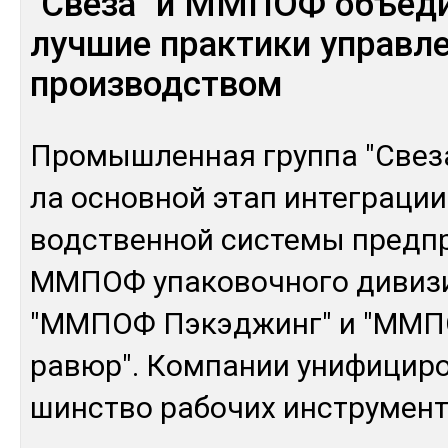
"Свеза" и ММПОФ объед
лучшие практики управл
производством
Про­мыш­лен­ная груп­па "Све­за
ла ос­нов­ной этап ин­тег­ра­ци
водс­твен­ной сис­те­мы пред­п
ММПОФ упа­ковоч­но­го ди­виз
"ММПОФ Пэ­кэд­жинг" и "ММПО
ра­вюр". Ком­па­нии уни­фици­р
шинс­тво ра­бочих инс­тру­мен­