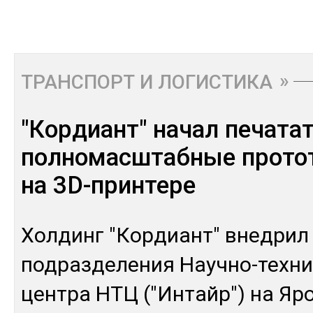
ТРАНСПОРТ И ЛОГИСТИКА
"Кордиант" начал печата
полномасштабные прото
на 3D-принтере
Хол­динг "Кор­диант" внед­рил 
под­раз­де­ления Науч­но-тех­ни­
цен­тра НТЦ ("Ин­тайр") на Яр