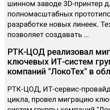
шин­ном за­воде 3D-прин­тер д
пол­но­мас­штаб­ных про­тоти­
раз­ра­бот­ке но­вых ли­неек. Те
поз­во­ляет соз­да­вать
...
РТК-ЦОД реализовал ми
ключевых ИТ-систем гр
компаний "ЛокоТех" в об
РТК-ЦОД, ИТ-сер­вис-про­вай­д
цик­ла, про­вел миг­ра­цию кл
сис­тем груп­пы ком­па­ний "Ло