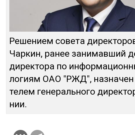
Ре­шением со­вета ди­рек­то­ров
Чар­кин, ра­нее за­нимав­ший 
ди­рек­то­ра по ин­фор­ма­цион­
логиям ОАО "РЖД", наз­на­чен 
телем ге­нераль­но­го ди­рек­то­
нии.