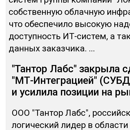
собс­твен­ную об­лач­ную ин­фра
что обес­пе­чило вы­сокую на­
дос­туп­ность ИТ-сис­тем, а та
дан­ных за­каз­чи­ка.
...
"Тантор Лабс" закрыла с
"МТ-Интеграцией" (СУБД
и усилила позиции на р
ООО "Тан­тор Лабс", рос­сий­ск
логи­чес­кий ли­дер в об­лас­т