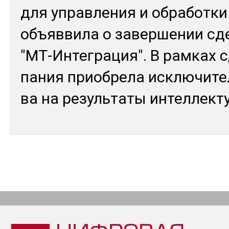
для уп­рав­ле­ния и об­ра­бот­к
объ­яв­ви­ла о за­вер­ше­нии с
"МТ-Ин­тег­ра­ция". В рам­ках 
па­ния приоб­ре­ла ис­клю­чит
ва на ре­зуль­та­ты ин­тел­лек­