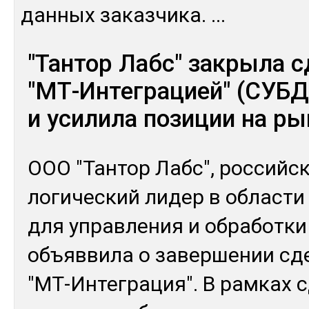
дан­ных за­каз­чи­ка.
...
"Тантор Лабс" закрыла с
"МТ-Интеграцией" (СУБД
и усилила позиции на р
ООО "Тан­тор Лабс", рос­сий­ск
логи­чес­кий ли­дер в об­лас­т
для уп­рав­ле­ния и об­ра­бот­к
объ­яв­ви­ла о за­вер­ше­нии с
"МТ-Ин­тег­ра­ция". В рам­ках 