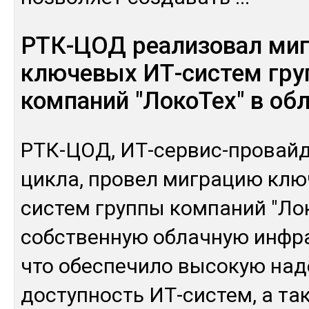
РТК-ЦОД реализовал ми
ключевых ИТ-систем гр
компаний "ЛокоТех" в об
РТК-ЦОД, ИТ-сер­вис-про­вай­д
цик­ла, про­вел миг­ра­цию кл
сис­тем груп­пы ком­па­ний "Ло
собс­твен­ную об­лач­ную ин­фра
что обес­пе­чило вы­сокую на­
дос­туп­ность ИТ-сис­тем, а та