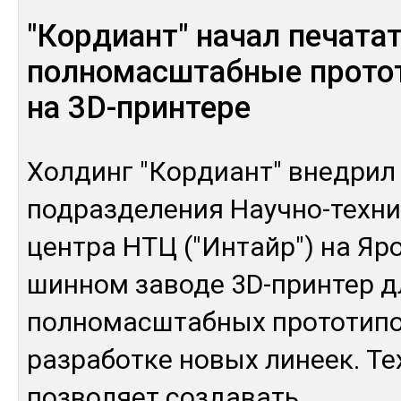
"Кордиант" начал печата
полномасштабные прото
на 3D-принтере
Хол­динг "Кор­диант" внед­рил 
под­раз­де­ления Науч­но-тех­ни­
цен­тра НТЦ ("Ин­тайр") на Яр
шин­ном за­воде 3D-прин­тер д
пол­но­мас­штаб­ных про­тоти­
раз­ра­бот­ке но­вых ли­неек. Те
поз­во­ляет соз­да­вать
...