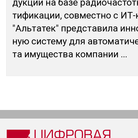
дук­ции на ба­зе ра­дио­час­тот
ти­фика­ции, сов­мес­тно с ИТ-
"Аль­та­тек" пред­ста­вила ин­
ную сис­те­му для ав­то­мати­че
та иму­щес­тва ком­па­нии
...