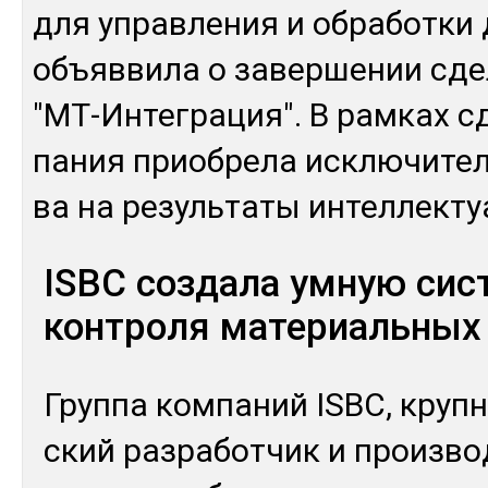
для уп­рав­ле­ния и об­ра­бот­ки
объ­яв­ви­ла о за­вер­ше­нии сд
"МТ-Ин­тег­ра­ция". В рам­ках с
па­ния приоб­ре­ла ис­клю­чите
ва на ре­зуль­та­ты ин­тел­лек­т
ISBC создала умную сис
контроля материальных
Груп­па ком­па­ний ISBC, круп­
ский раз­ра­бот­чик и произ­во