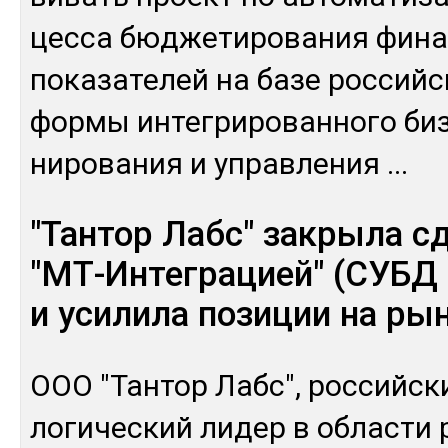
цес­са бюд­же­тиро­вания фи­на
по­каза­телей на ба­зе рос­сий­
фор­мы ин­тег­ри­рован­но­го би
ниро­вания и уп­рав­ле­ния
...
"Тантор Лабс" закрыла с
"МТ-Интеграцией" (СУБД 
и усилила позиции на ры
ООО "Тан­тор Лабс", рос­сий­ски
логи­чес­кий ли­дер в об­лас­ти