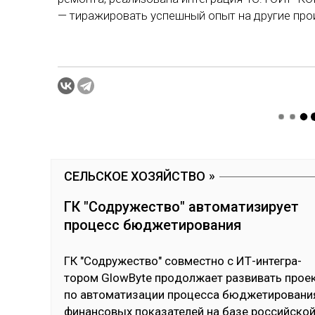
— тиражировать успешный опыт на другие пр
СЕЛЬСКОЕ ХОЗЯЙСТВО
ГК "Содружество" автоматизирует
процесс бюджетирования
ГК "Сод­ру­жес­тво" сов­мес­тно с ИТ-ин­тег­ра­
тором GlowByte про­дол­жает раз­ви­вать прое
по ав­то­мати­зации про­цес­са бюд­же­тиро­вани
фи­нан­со­вых по­каза­телей на ба­зе рос­сий­ско