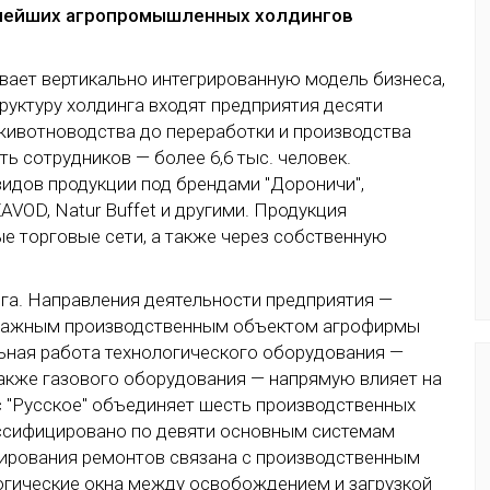
упнейших агропромышленных холдингов
ает вертикально интегрированную модель бизнеса,
структуру холдинга входят предприятия десяти
 животноводства до переработки и производства
ь сотрудников — более 6,6 тыс. человек.
идов продукции под брендами "Дороничи",
AVOD, Natur Buffet и другими. Продукция
е торговые сети, а также через собственную
нга. Направления деятельности предприятия —
 Важным производственным объектом агрофирмы
льная работа технологического оборудования —
также газового оборудования — напрямую влияет на
 "Русское" объединяет шесть производственных
ассифицировано по девяти основным системам
нирования ремонтов связана с производственным
огические окна между освобождением и загрузкой