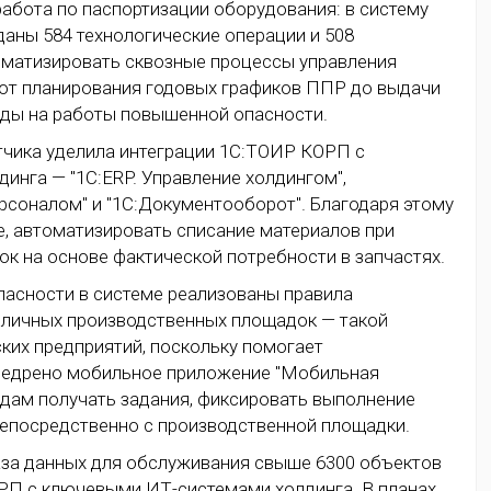
абота по паспортизации оборудования: в систему
аны 584 технологические операции и 508
томатизировать сквозные процессы управления
от планирования годовых графиков ППР до выдачи
яды на работы повышенной опасности.
тчика уделила интеграции 1С:ТОИР КОРП с
нга — "1С:ERP. Управление холдингом",
персоналом" и "1С:Документооборот". Благодаря этому
, автоматизировать списание материалов при
к на основе фактической потребности в запчастях.
асности в системе реализованы правила
личных производственных площадок — такой
их предприятий, поскольку помогает
недрено мобильное приложение "Мобильная
адам получать задания, фиксировать выполнение
епосредственно с производственной площадки.
аза данных для обслуживания свыше 6300 объектов
РП с ключевыми ИТ-системами холдинга. В планах