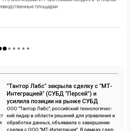
оизводственные площадки.
"Тантор Лабс" закрыла сделку с "МТ-
Интеграцией" (СУБД "Персей") и
усилила позиции на рынке СУБД
ООО "Тан­тор Лабс", рос­сий­ский тех­но­логи­чес­
кт
кий ли­дер в об­лас­ти ре­шений для уп­рав­ле­ния и
я
об­ра­бот­ки дан­ных, объ­яв­ви­ла о за­вер­ше­нии
й
сдел­ки с ООО "МТ-Ин­тег­ра­ция". В рам­ках сдел­