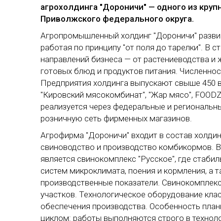
агрохолдинга "Дороничи" — одного из кр
Приволжского федерального округа.
Агропромышленный холдинг "Дороничи" развив
работая по принципу "от поля до тарелки". В 
направлений бизнеса — от растениеводства и
готовых блюд и продуктов питания. Численност
Предприятия холдинга выпускают свыше 450 в
"Кировский мясокомбинат", "Жар мясо", FOODZ
реализуется через федеральные и региональны
розничную сеть фирменных магазинов.
Агрофирма "Дороничи" входит в состав холди
свиноводство и производство комбикормов.
является свинокомплекс "Русское", где стаби
систем микроклимата, поения и кормления, а 
производственные показатели. Свинокомплекс
участков. Технологическое оборудование кл
обеспечения производства. Особенность пла
циклом: работы выполняются строго в технол