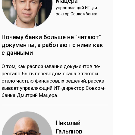
Ма­цера
уп­рав­ляю­щий ИТ-ди­
рек­тор Сов­ком­бан­ка
По­чему бан­ки боль­ше не "чи­тают"
до­кумен­ты, а ра­ботают с ни­ми как
с дан­ны­ми
О том, как рас­поз­на­ва­ние до­ку­мен­тов пе­
рес­та­ло быть пе­ре­во­дом ска­на в текст и
ста­ло частью фи­нан­со­вых ре­ше­ний, рас­ска­
зы­вает уп­рав­ляю­щий ИТ-ди­рек­тор Сов­ком­
бан­ка Дмит­рий Ма­це­ра.
Ни­колай
Галь­янов