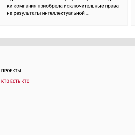
ки ком­па­ния приоб­ре­ла ис­клю­читель­ные пра­ва
на ре­зуль­та­ты ин­тел­лек­туаль­ной
...
ПРОЕКТЫ
КТО ЕСТЬ КТО