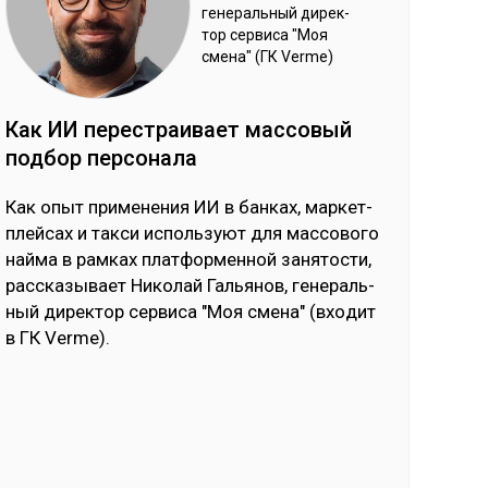
ге­нераль­ный ди­рек­
тор сер­ви­са "Моя
сме­на" (ГК Verme)
Как ИИ пе­рес­траи­вает мас­со­вый
под­бор пер­со­нала
Как опыт при­ме­не­ния ИИ в бан­ках, мар­кет­
плей­сах и так­си ис­поль­зуют для мас­со­во­го
най­ма в рам­ках плат­фор­мен­ной за­ня­тос­ти,
рас­ска­зы­вает Ни­ко­лай Галь­янов, ге­не­раль­
ный ди­рек­тор сер­ви­са "Моя сме­на" (вхо­дит
в ГК Verme).