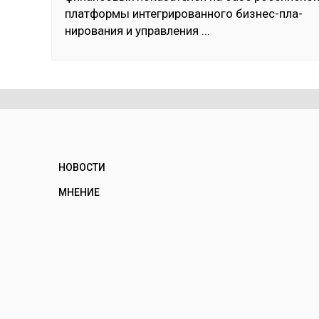
плат­фор­мы ин­тег­ри­рован­но­го биз­нес-пла­
ниро­вания и уп­рав­ле­ния
...
НОВОСТИ
МНЕНИЕ