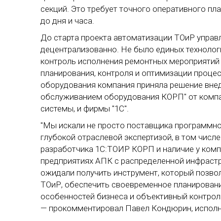
секций. Это требует точного оперативного п
до дня и часа.
До старта проекта автоматизации ТОиР управ
децентрализованно. Не было единых технологи
контроль исполнения ремонтных мероприятий
планирования, контроля и оптимизации проце
оборудования компания приняла решение вне
обслуживанием оборудования КОРП" от компан
системы, и фирмы "1С".
"Мы искали не просто поставщика программно
глубокой отраслевой экспертизой, в том числ
разработчика 1С:ТОИР КОРП и наличие у комп
предприятиях АПК с распределенной инфраст
ожидали получить инструмент, который позво
ТОиР, обеспечить своевременное планирован
особенностей бизнеса и объективный контроль
— прокомментировал Павел Кондюрин, исполн