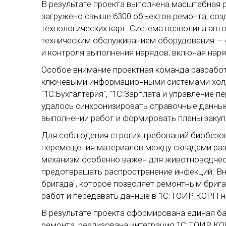
В результате проекта выполнена масштабная р
загружено свыше 6300 объектов ремонта, созд
технологических карт. Система позволила ав
техническим обслуживанием оборудования — 
и контроля выполнения нарядов, включая нар
Особое внимание проектная команда разрабо
ключевыми информационными системами холди
"1С:Бухгалтерия", "1С:Зарплата и управление 
удалось синхронизировать справочные данные
выполнении работ и формировать планы закупо
Для соблюдения строгих требований биобезоп
перемещения материалов между складами раз
механизм особенно важен для животноводческ
предотвращать распространение инфекций. В
бригада", которое позволяет ремонтным бриг
работ и передавать данные в 1С:ТОИР КОРП н
В результате проекта сформирована единая б
ремонта, реализована интеграция 1С:ТОИР КО