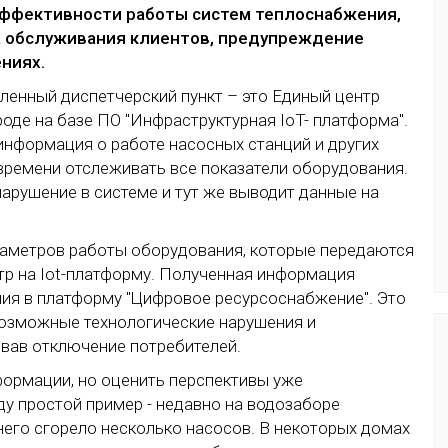
ффективности работы систем теплоснабжения,
а обслуживания клиентов, предупреждение
ниях.
вленный диспетчерский пункт – это Единый центр
оде на базе ПО "Инфраструктурная IoT- платформа".
информация о работе насосных станций и других
времени отслеживать все показатели оборудования.
рушение в системе и тут же выводит данные на
раметров работы оборудования, которые передаются
тр на Iot-платформу. Полученная информация
ния в платформу "Цифровое ресурсоснабжение". Это
возможные технологические нарушения и
вав отключение потребителей.
ормации, но оценить перспективы уже
у простой пример - недавно на водозаборе
него сгорело несколько насосов. В некоторых домах