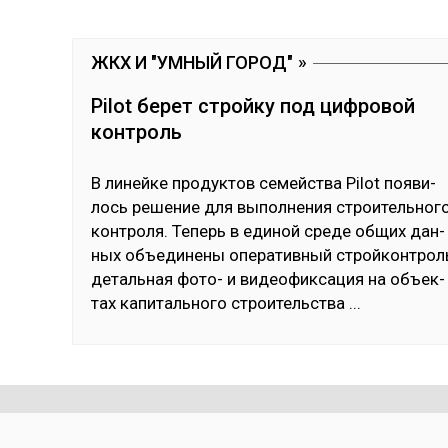
ЖКХ И "УМНЫЙ ГОРОД"
Pilot берет стройку под цифровой
контроль
В ли­ней­ке про­дук­тов се­мей­ства Pilot поя­ви­
лось ре­шение для вы­пол­не­ния строи­тель­но­г
кон­тро­ля. Те­перь в еди­ной сре­де об­щих дан­
ных объ­еди­нены опе­ратив­ный строй­кон­трол
де­таль­ная фо­то- и ви­део­фик­са­ция на объ­ек­
тах ка­питаль­но­го строи­тель­ства
...