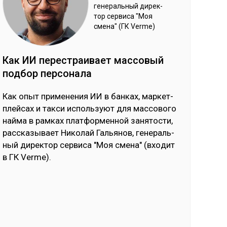
ге­нераль­ный ди­рек­
тор сер­ви­са "Моя
сме­на" (ГК Verme)
Как ИИ пе­рес­траи­вает мас­со­вый
под­бор пер­со­нала
Как опыт при­ме­не­ния ИИ в бан­ках, мар­кет­
плей­сах и так­си ис­поль­зуют для мас­со­во­го
най­ма в рам­ках плат­фор­мен­ной за­ня­тос­ти,
рас­ска­зы­вает Ни­ко­лай Галь­янов, ге­не­раль­
ный ди­рек­тор сер­ви­са "Моя сме­на" (вхо­дит
в ГК Verme).