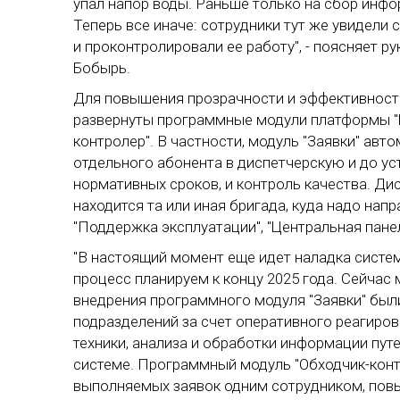
упал напор воды. Раньше только на сбор инф
Теперь все иначе: сотрудники тут же увидели 
и проконтролировали ее работу", - поясняет 
Бобырь.
Для повышения прозрачности и эффективност
развернуты программные модули платформы "Ц
контролер". В частности, модуль "Заявки" ав
отдельного абонента в диспетчерскую и до у
нормативных сроков, и контроль качества. Дис
находится та или иная бригада, куда надо нап
"Поддержка эксплуатации", "Центральная панел
"В настоящий момент еще идет наладка систем
процесс планируем к концу 2025 года. Сейчас 
внедрения программного модуля "Заявки" бы
подразделений за счет оперативного реагиров
техники, анализа и обработки информации пу
системе. Программный модуль "Обходчик-конт
выполняемых заявок одним сотрудником, пов