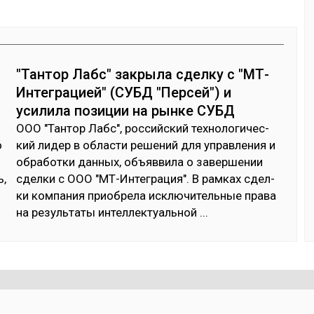
"Тантор Лабс" закрыла сделку с "МТ-
Интеграцией" (СУБД "Персей") и
усилила позиции на рынке СУБД
ООО "Тан­тор Лабс", рос­сий­ский тех­но­логи­чес­
о
кий ли­дер в об­лас­ти ре­шений для уп­рав­ле­ния и
об­ра­бот­ки дан­ных, объ­яв­ви­ла о за­вер­ше­нии
ь,
сдел­ки с ООО "МТ-Ин­тег­ра­ция". В рам­ках сдел­
ки ком­па­ния приоб­ре­ла ис­клю­читель­ные пра­ва
на ре­зуль­та­ты ин­тел­лек­туаль­ной
...