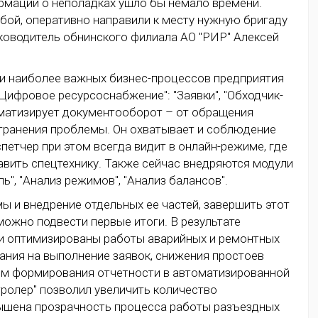
ормации о неполадках ушло бы немало времени.
сбой, оперативно направили к месту нужную бригаду
руководитель обнинского филиала АО "РИР" Алексей
и наиболее важных бизнес-процессов предприятия
ифровое ресурсоснабжение": "Заявки", "Обходчик-
томатизирует документооборот – от обращения
странения проблемы. Он охватывает и соблюдение
петчер при этом всегда видит в онлайн-режиме, где
равить спецтехнику. Также сейчас внедряются модули
ь", "Анализ режимов", "Анализ балансов".
ы и внедрение отдельных ее частей, завершить этот
можно подвести первые итоги. В результате
ли оптимизированы работы аварийных и ремонтных
ания на выполнение заявок, снижения простоев
тем формирования отчетности в автоматизированной
ролер" позволил увеличить количество
ышена прозрачность процесса работы разъездных