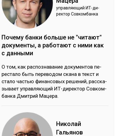
Ма­цера
уп­рав­ляю­щий ИТ-ди­
рек­тор Сов­ком­бан­ка
По­чему бан­ки боль­ше не "чи­тают"
до­кумен­ты, а ра­ботают с ни­ми как
с дан­ны­ми
О том, как рас­поз­на­ва­ние до­ку­мен­тов пе­
рес­та­ло быть пе­ре­во­дом ска­на в текст и
ста­ло частью фи­нан­со­вых ре­ше­ний, рас­ска­
зы­вает уп­рав­ляю­щий ИТ-ди­рек­тор Сов­ком­
бан­ка Дмит­рий Ма­це­ра.
Ни­колай
Галь­янов