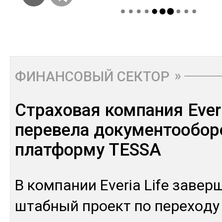
ФИНАНСОВЫЙ СЕКТОР
Страховая компания Everi
перевела документообор
платформу TESSA
В ком­па­нии Everia Life за­вер
штаб­ный проект по пе­рехо­ду