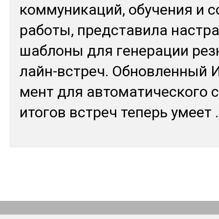
ком­му­ника­ций, обу­чения и с
ра­боты, пред­ста­вила нас­т
шаб­ло­ны для ге­нера­ции ре­
лайн-встреч. Об­нов­лен­ный 
мент для ав­то­мати­чес­ко­го 
ито­гов встреч те­перь умеет
.