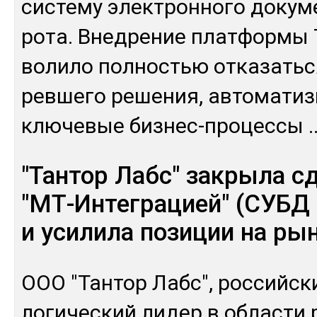
сис­те­му элек­трон­но­го до­кум
рота. Внед­ре­ние плат­фор­мы
во­лило пол­ностью от­ка­зать­с
рев­ше­го ре­шения, ав­то­мати­
клю­чевые биз­нес-про­цес­сы
.
"Тантор Лабс" закрыла с
"МТ-Интеграцией" (СУБД 
и усилила позиции на ры
ООО "Тан­тор Лабс", рос­сий­ски
логи­чес­кий ли­дер в об­лас­ти