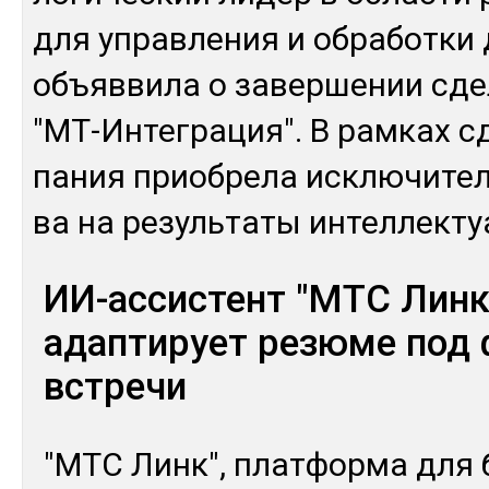
для уп­рав­ле­ния и об­ра­бот­ки
объ­яв­ви­ла о за­вер­ше­нии сд
"МТ-Ин­тег­ра­ция". В рам­ках с
па­ния приоб­ре­ла ис­клю­чите
ва на ре­зуль­та­ты ин­тел­лек­т
ИИ-ассистент "МТС Линк
адаптирует резюме под
встречи
"МТС Линк", плат­фор­ма для 