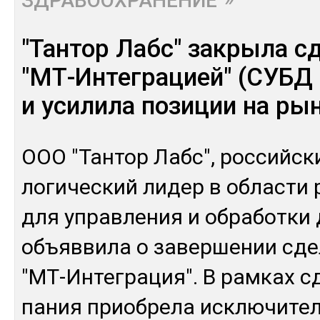
ЗДРАВООХРАНЕНИЕ
"Тантор Лабс" закрыла с
"МТ-Интеграцией" (СУБД 
и усилила позиции на ры
ООО "Тан­тор Лабс", рос­сий­ски
логи­чес­кий ли­дер в об­лас­ти
для уп­рав­ле­ния и об­ра­бот­ки
объ­яв­ви­ла о за­вер­ше­нии сд
"МТ-Ин­тег­ра­ция". В рам­ках с
па­ния приоб­ре­ла ис­клю­чите