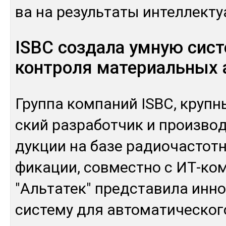
ва на ре­зуль­та­ты ин­тел­лек­т
ISBC создала умную сис
контроля материальных 
Груп­па ком­па­ний ISBC, круп­н
ский раз­ра­бот­чик и произ­во
дук­ции на ба­зе ра­дио­час­тот­
фика­ции, сов­мес­тно с ИТ-ком
"Аль­та­тек" пред­ста­вила ин­н
сис­те­му для ав­то­мати­чес­ко­г