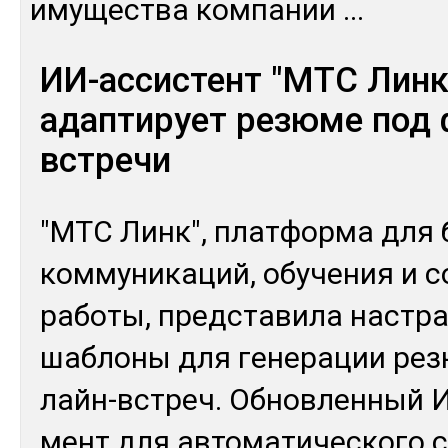
иму­щес­тва ком­па­нии
...
ИИ-ассистент "МТС Линк
адаптирует резюме под
встречи
"МТС Линк", плат­фор­ма для 
ком­му­ника­ций, обу­чения и с
ра­боты, пред­ста­вила нас­т
шаб­ло­ны для ге­нера­ции ре­
лайн-встреч. Об­нов­лен­ный 
мент для ав­то­мати­чес­ко­го 