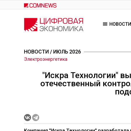
Перейти
к
основному
НОВОСТ
содержанию
НОВОСТИ
/ ИЮЛЬ 2026
Электроэнергетика
"Искра Технологии" в
отечественный контр
под
Компания "Искра
Технологии
" разработала