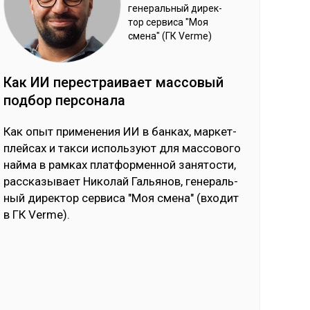
ге­нераль­ный ди­рек­
тор сер­ви­са "Моя
сме­на" (ГК Verme)
Как ИИ пе­рес­траи­вает мас­со­вый
под­бор пер­со­нала
Как опыт при­ме­не­ния ИИ в бан­ках, мар­кет­
плей­сах и так­си ис­поль­зуют для мас­со­во­го
най­ма в рам­ках плат­фор­мен­ной за­ня­тос­ти,
рас­ска­зы­вает Ни­ко­лай Галь­янов, ге­не­раль­
ный ди­рек­тор сер­ви­са "Моя сме­на" (вхо­дит
в ГК Verme).