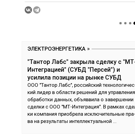
ЭЛЕКТРОЭНЕРГЕТИКА
"Тантор Лабс" закрыла сделку с "МТ
Интеграцией" (СУБД "Персей") и
усилила позиции на рынке СУБД
ООО "Тан­тор Лабс", рос­сий­ский тех­но­логи­чес
кий ли­дер в об­лас­ти ре­шений для уп­рав­ле­ния
об­ра­бот­ки дан­ных, объ­яв­ви­ла о за­вер­ше­нии
сдел­ки с ООО "МТ-Ин­тег­ра­ция". В рам­ках сде
ки ком­па­ния приоб­ре­ла ис­клю­читель­ные пра
ва на ре­зуль­та­ты ин­тел­лек­туаль­ной
...