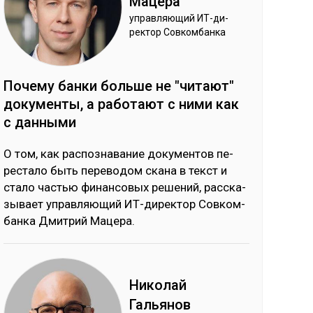
Ма­цера
уп­рав­ляю­щий ИТ-ди­
рек­тор Сов­ком­бан­ка
По­чему бан­ки боль­ше не "чи­тают"
до­кумен­ты, а ра­ботают с ни­ми как
с дан­ны­ми
О том, как рас­поз­на­ва­ние до­ку­мен­тов пе­
рес­та­ло быть пе­ре­во­дом ска­на в текст и
ста­ло частью фи­нан­со­вых ре­ше­ний, рас­ска­
зы­вает уп­рав­ляю­щий ИТ-ди­рек­тор Сов­ком­
бан­ка Дмит­рий Ма­це­ра.
Ни­колай
Галь­янов