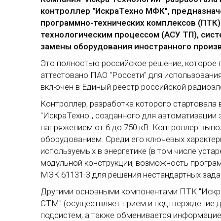
контроллер "ИскраТехно МФК", предназна
программно-технических комплексов (ПТК
технологическим процессом (АСУ ТП), сист
замены оборудования иностранного произ
Это полностью российское решение, которое
аттестовано ПАО "Россети" для использовани
включен в Единый реестр российской радиоэ
Контроллер, разработка которого стартовала
"ИскраТехно", созданного для автоматизации 
напряжением от 6 до 750 кВ. Контроллер вып
оборудованием. Среди его ключевых характер
используемых в энергетике (в том числе устар
модульной конструкции, возможность програ
МЭК 61131-3 для решения нестандартных зада
Другими основными компонентами ПТК "Искра
СТМ" (осуществляет прием и подтверждение д
подсистем, а также обменивается информаци