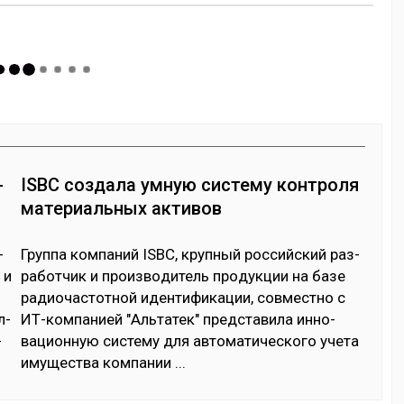
-
ISBC создала умную систему контроля
материальных активов
­
Груп­па ком­па­ний ISBC, круп­ный рос­сий­ский раз­
 и
ра­бот­чик и произ­во­дитель про­дук­ции на ба­зе
ра­дио­час­тот­ной иден­ти­фика­ции, сов­мес­тно с
л­
ИТ-ком­па­нией "Аль­та­тек" пред­ста­вила ин­но­
­
вацион­ную сис­те­му для ав­то­мати­чес­ко­го уче­та
иму­щес­тва ком­па­нии
...