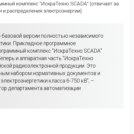
раммный комплекс "ИскраТехно SCAD
A
"
(отвечает за
 и распределения электроэнергии).
 базовой версии полностью независимого
етики. Прикладное программное
рограммный комплекс "ИскраТехно
SCADA
"
перь и аппаратная часть "ИскраТехно
ской радиоэлектронной продукции. Это
олным набором нормативных документов и
электроэнергетики класса 6-750 кВ", –
ктор департамента автоматизации