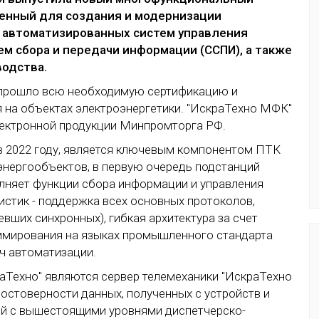
ченный для создания и модернизации
) автоматизированных систем управления
ем сбора и передачи информации (ССПИ), а также
водства.
 прошло всю необходимую сертификацию и
я на объектах электроэнергетики. "ИскраТехно МФК"
лектронной продукции Минпромторга РФ.
 в 2022 году, является ключевым компонентом ПТК
энергообъектов, в первую очередь подстанций
олняет функции сбора информации и управления
истик - поддержка всех основных протоколов,
евших синхронных), гибкая архитектура за счет
ммирования на языках промышленного стандарта
ч автоматизации.
Техно" являются сервер телемеханики "ИскраТехно
остоверности данных, полученных с устройств и
ей с вышестоящими уровнями диспетчерско-