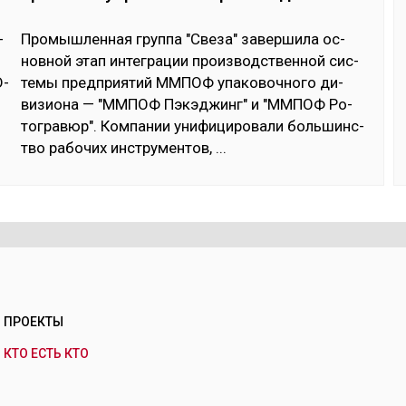
­
Про­мыш­лен­ная груп­па "Све­за" за­вер­ши­ла ос­
нов­ной этап ин­тег­ра­ции произ­водс­твен­ной сис­
D-
те­мы пред­прия­тий ММПОФ упа­ковоч­но­го ди­
визио­на — "ММПОФ Пэ­кэд­жинг" и "ММПОФ Ро­
тог­ра­вюр". Ком­па­нии уни­фици­рова­ли боль­шинс­
тво ра­бочих инс­тру­мен­тов,
...
ПРОЕКТЫ
КТО ЕСТЬ КТО