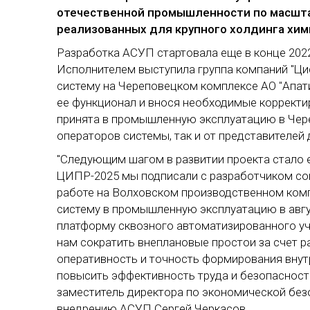
отечественной промышленности по масшта
реализованных для крупного холдинга хим
Разработка АСУП стартовала еще в конце 2022
Исполнителем выступила группа компаний "Циф
систему на Череповецком комплексе АО "Апатит
ее функционал и внося необходимые корректиро
принята в промышленную эксплуатацию в Чер
операторов системы, так и от представителей
"Следующим шагом в развитии проекта стало 
ЦИПР-2025 мы подписали с разработчиком со
работе на Волховском производственном компл
систему в промышленную эксплуатацию в авгус
платформу сквозного автоматизированного уч
нам сократить внеплановые простои за счет р
оперативность и точность формирования внут
повысить эффективность труда и безопасност
заместитель директора по экономической безо
внедрению АСУП Сергей Черкасов.