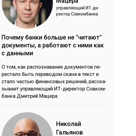
Ма­цера
уп­рав­ляю­щий ИТ-ди­
рек­тор Сов­ком­бан­ка
По­чему бан­ки боль­ше не "чи­тают"
до­кумен­ты, а ра­ботают с ни­ми как
с дан­ны­ми
О том, как рас­поз­на­ва­ние до­ку­мен­тов пе­
рес­та­ло быть пе­ре­во­дом ска­на в текст и
ста­ло частью фи­нан­со­вых ре­ше­ний, рас­ска­
зы­вает уп­рав­ляю­щий ИТ-ди­рек­тор Сов­ком­
бан­ка Дмит­рий Ма­це­ра.
Ни­колай
Галь­янов