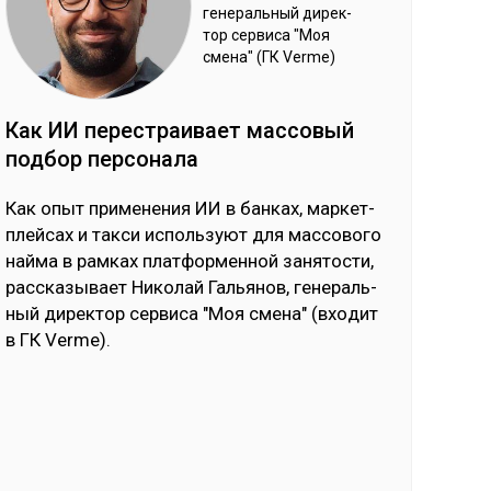
ге­нераль­ный ди­рек­
тор сер­ви­са "Моя
сме­на" (ГК Verme)
Как ИИ пе­рес­траи­вает мас­со­вый
под­бор пер­со­нала
Как опыт при­ме­не­ния ИИ в бан­ках, мар­кет­
плей­сах и так­си ис­поль­зуют для мас­со­во­го
най­ма в рам­ках плат­фор­мен­ной за­ня­тос­ти,
рас­ска­зы­вает Ни­ко­лай Галь­янов, ге­не­раль­
ный ди­рек­тор сер­ви­са "Моя сме­на" (вхо­дит
в ГК Verme).