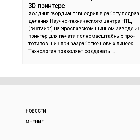
3D-принтере
Хол­динг "Кор­диант" внед­рил в ра­боту под­раз
де­ления Науч­но-тех­ни­чес­ко­го цен­тра НТЦ
("Ин­тайр") на Ярос­лав­ском шин­ном за­воде 3
прин­тер для пе­чати пол­но­мас­штаб­ных про­
тоти­пов шин при раз­ра­бот­ке но­вых ли­неек.
Тех­но­логия поз­во­ляет соз­да­вать
...
НОВОСТИ
МНЕНИЕ