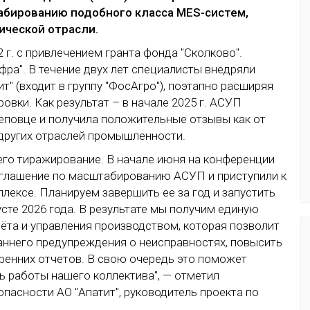
бированию подобного класса MES-систем,
ической отрасли.
 г. с привлечением гранта фонда "Сколково".
ра". В течение двух лет специалисты внедряли
" (входит в группу "ФосАгро"), поэтапно расширяя
вки. Как результат – в начале 2025 г. АСУП
еповце и получила положительные отзывы как от
 других отраслей промышленности.
его тиражирование. В начале июня на конференции
глашение по масштабированию АСУП и приступили к
ексе. Планируем завершить ее за год и запустить
те 2026 года. В результате мы получим единую
ёта и управления производством, которая позволит
аннего предупреждения о неисправностях, повысить
ренних отчетов. В свою очередь это поможет
ь работы нашего коллектива", — отметил
пасности АО "Апатит", руководитель проекта по