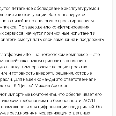
одится детальное обследование эксплуатируемой
олнения и конфигурации. Затем планируется
ьного дизайна по аналогии с проектированием
омплекса. По завершению конфигурирования
х сервисов, начнутся приемочные испытания и
зователи смогут дать свои замечания и предложить
платформы ZIIoT на Волховском комплексе — это
компанией-заказчиком приводит к созданию
ую планку в импортозамещающих проектах.
ние и готовность внедрять решения, которые
расли. Для нашей команды это ответственная и
ектор ГК "Цифра" Михаил Аронсон.
вуют импортные компоненты, что обеспечивает его
 высоким требованиям по безопасности. АСУП
 возможности для цифровизации предприятий. Она
лучае расширения и модернизации отдельных