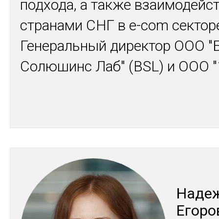
подхода, а также взаимодейст
странами СНГ в e-com сектор
Генеральный директор ООО "
Солюшинс Лаб" (BSL) и ООО 
На­де
Его­ро