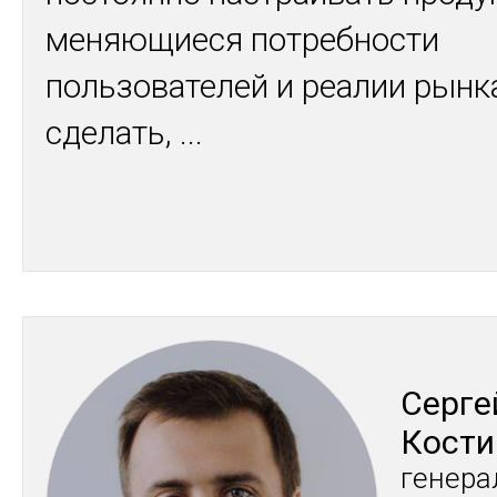
меняющиеся потребности
пользователей и реалии рынка
сделать,
...
Сер­ге
Кос­т
ге­нера