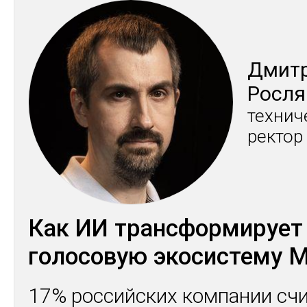
Дмит­
Рос­ля
тех­ни­
рек­тор
Как ИИ трансформирует
голосовую экосистему 
17% российских компании сч