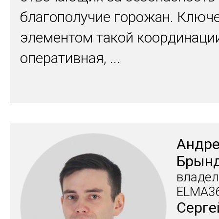
благополучие горожан. Клю
элементом такой координаци
оперативная,
...
Ан­др
Брын­
вла­дел
ELMA3
Сер­ге