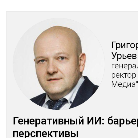
Гри­го
Урь­ев
ге­нера
рек­тор
Ме­диа
Генеративный ИИ: барье
перспективы