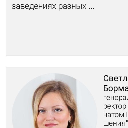
заведениях разных
...
Свет­л
Бор­ма
ге­нера
рек­тор
натом 
шения"