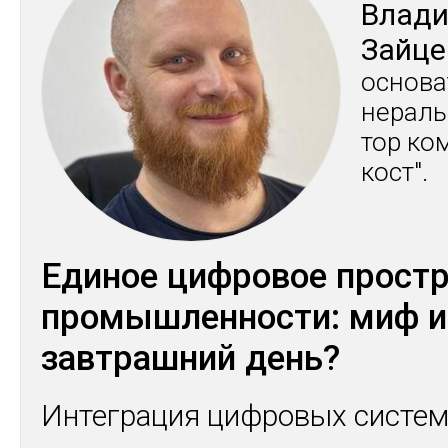
Вла­д
Зай­ц
ос­но­в
нераль­
тор ком
кост".
Единое цифровое простр
промышленности: миф и
завтрашний день?
Интеграция цифровых систем