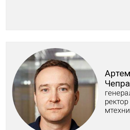
Ар­те
Чеп­р
ге­нера
рек­тор
мтех­ни