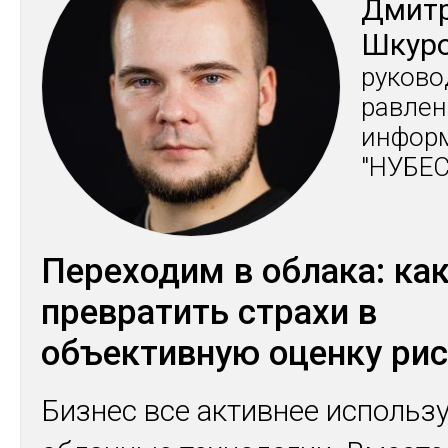
Дмит­
Шку­р
ру­ково
рав­ле­
ин­фор
"НУ­БЕС
Переходим в облака: ка
превратить страхи в
объективную оценку ри
Бизнес все активнее использ