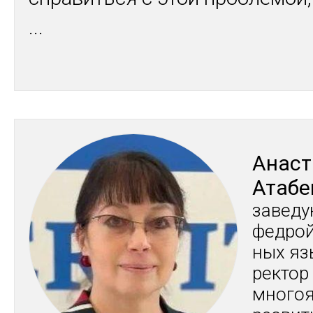
...
Анас­т
Ата­бе
за­веду
фед­рой
ных язы
рек­то
мно­гоя