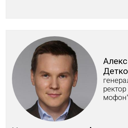
Алек­
Дет­к
ге­нера
рек­тор
мофон