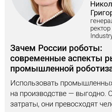
Ни­ко
Гри­го
ге­нера
рек­тор
Industr
Зачем России роботы:
современные аспекты р
промышленной роботиз
Использовать промышленных
на производстве — выгодно.
затраты, они превосходят че