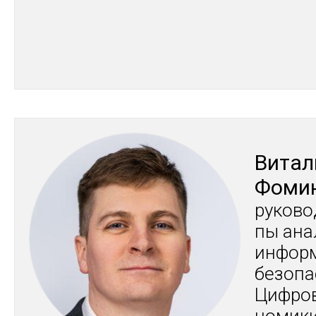
Ви­та
Фо­ми
ру­ково
пы ана­
ин­фор­
бе­зопа
Циф­ро­