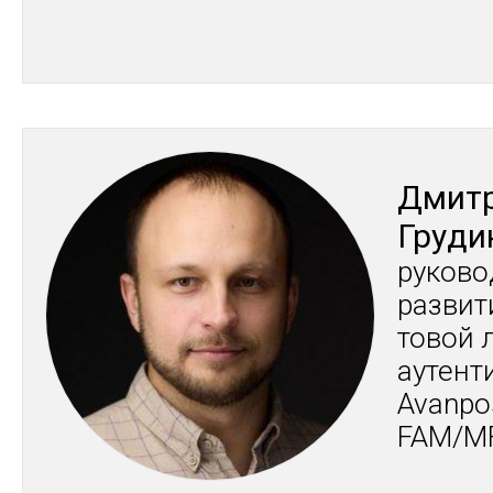
Дмит­
Гру­д
ру­ково
раз­ви­
то­вой 
аутен­т
Avanpo
FAM/M