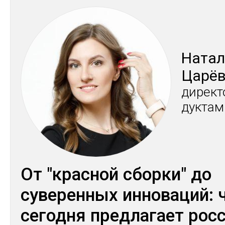
На­та
Ца­рё
ди­рек­
дук­та
От "красной сборки" до
суверенных инноваций: 
сегодня предлагает рос