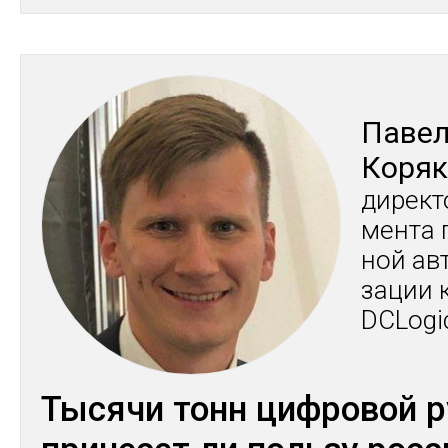
Па­ве
Ко­ря
ди­рек­т
мен­та 
ной ав­
зации 
DCLogi
Тысячи тонн цифровой р