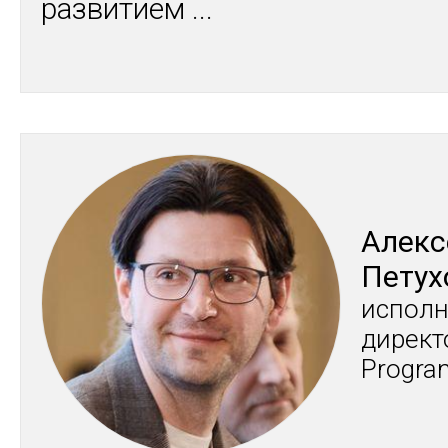
развитием
...
Алек­
Пе­тух
ис­пол­
ди­рек­
Progra