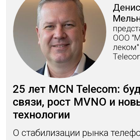
Де­ни
Мель­н
пред­ст
ООО "М
леком"
Teleco
25 лет MCN Telecom: бу
связи, рост MVNO и нов
технологии
О стабилизации рынка телеф