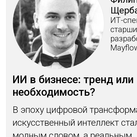
Щер­б
ИТ-спе­
стар­ши
раз­ра­б
Mayflo
ИИ в бизнесе: тренд или
необходимость?
В эпоху цифровой трансформ
искусственный интеллект стал
модным словом, а реальным