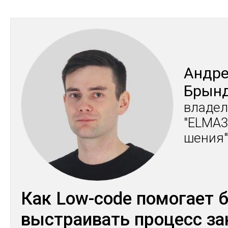
Ан­др
Брын­
вла­дел
"ELMA3
шения"
Как Low-code помогает 
выстраивать процесс за