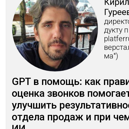
Ки­ри
Гу­рее
ди­рек­
дук­ту 
platfer
вер­ста
ма")
GPT в помощь: как прав
оценка звонков помогае
улучшить результативно
отдела продаж и при че
ИИ