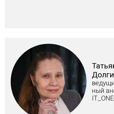
Тать­я
Дол­ги
ве­дущи
ный ан
IT_ONE