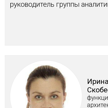
руководитель группы аналит
Ири­н
Ско­бе
фун­кци
ар­хи­т