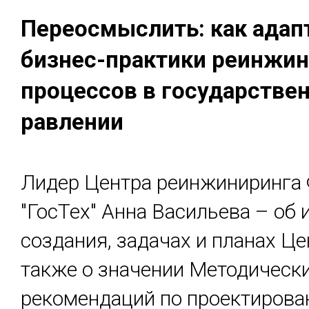
Пе­реос­мыс­лить: как адап­
биз­нес-прак­ти­ки реин­жи­
про­цес­сов в го­сударс­тве
рав­ле­нии
Лидер Центра реинжиниринга
"ГосТех" Анна Васильева – об 
создания, задачах и планах Це
также о значении Методическ
рекомендаций по проектирова