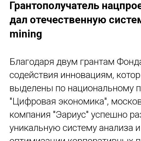
Гран­то­полу­чатель нац­прое
дал оте­чес­твен­ную сис­те
mining
Благодаря двум грантам Фонд
содействия инновациям, кото
выделены по национальному п
"Цифровая экономика", моско
компания "Эариус" успешно ра
уникальную систему анализа и
оптимизации корпоративных 