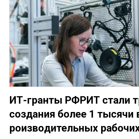
ИТ-гран­ты РФРИТ ста­ли т
соз­да­ния бо­лее 1 ты­сячи
роиз­во­дитель­ных ра­бочи