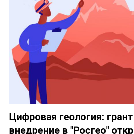
Циф­ро­вая гео­ло­гия: гра
внед­ре­ние в "Рос­гео" от­к