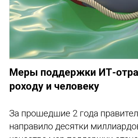
Ме­ры под­дер­жки ИТ-от­рас
рохо­ду и че­лове­ку
За прошедшие 2 года правите
направило десятки миллиардов