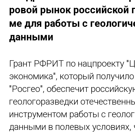
ровой ры­нок рос­сий­ской 
ме для ра­боты с гео­ло­гич
дан­ны­ми
Грант РФРИТ по нацпроекту "
экономика", который получило
"Росгео", обеспечит российск
геологоразведки отечественн
инструментом работы с геоло
данными в полевых условиях, 