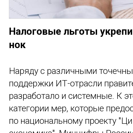
На­лого­вые ль­го­ты ук­ре­
нок
Наряду с различными точечн
поддержки ИТ-отрасли правит
разработало и системные. К э
категории мер, которые предо
по национальному проекту "Ц