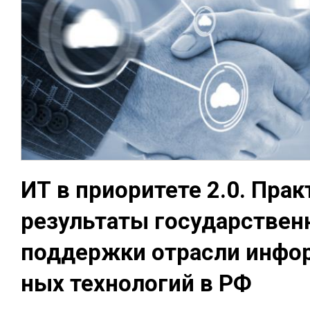
ИТ в прио­ри­тете 2.0. Прак­
ре­зуль­та­ты го­сударс­тве
под­дер­жки от­рас­ли ин­фо
ных тех­но­логий в РФ