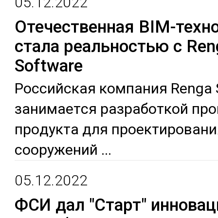
05.12.2022
Отечественная BIM-техн
стала реальностью с Ren
Software
Рос­сий­ская ком­па­ния Renga
за­нимает­ся раз­ра­бот­кой про
про­дук­та для проек­ти­рова­ни
соо­ру­жений
...
05.12.2022
ФСИ дал "Старт" иннова