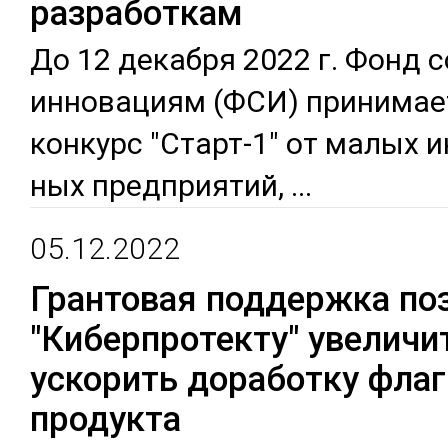
разработкам
До 12 де­каб­ря 2022 г. Фонд с
ин­но­вациям (ФСИ) при­нимае
кон­курс "Старт-1" от ма­лых и
ных пред­прия­тий,
...
05.12.2022
Грантовая поддержка по
"Киберпротекту" увеличи
ускорить доработку фла
продукта