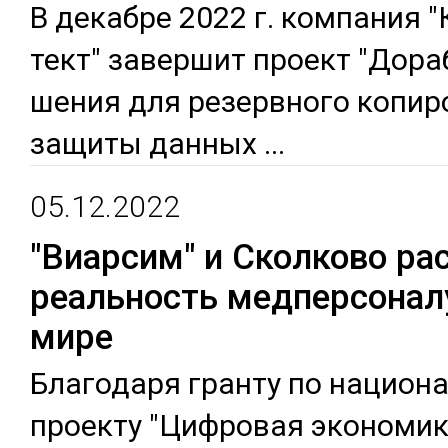
В де­каб­ре 2022 г. ком­па­ния "
тект" за­вер­шит проект "До­ра
шения для ре­зер­вно­го ко­пир
за­щиты дан­ных
...
05.12.2022
"Виарсим" и Сколково р
реальность медперсонал
мире
Бла­года­ря гран­ту по на­цио­на
проек­ту "Циф­ро­вая эко­номи­к