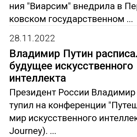
ния "Виар­сим" внед­ри­ла в П
ков­ском го­сударс­твен­ном
...
28.11.2022
Владимир Путин расписа
будущее искусственного
интеллекта
Пре­зидент Рос­сии Вла­димир
ту­пил на кон­фе­рен­ции "Пу­те
мир ис­кусс­твен­но­го ин­тел­лек
Journey).
...