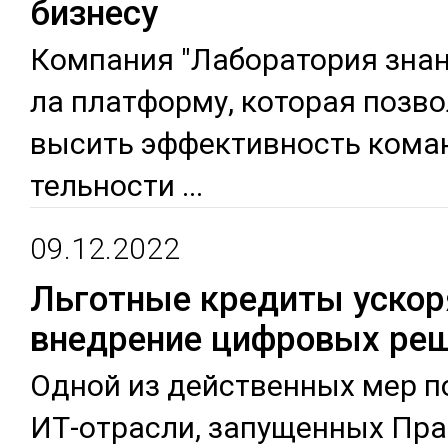
бизнесу
Ком­па­ния "Ла­бора­тория зна­н
ла плат­фор­му, ко­торая поз­во
высить эф­фек­тив­ность ко­ма
тель­нос­ти
...
09.12.2022
Льготные кредиты уско
внедрение цифровых ре
Од­ной из дей­ствен­ных мер п
ИТ-от­рас­ли, за­пущен­ных Пра