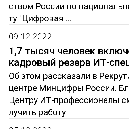
ством Рос­сии по на­цио­наль­н
ту "Циф­ро­вая
...
09.12.2022
1,7 тысяч человек включ
кадровый резерв ИТ-спе
Об этом рас­ска­зали в Рек­ру­т
цен­тре Мин­циф­ры Рос­сии. Бл
Цен­тру ИТ-про­фес­сио­на­лы см
лучить ра­боту
...