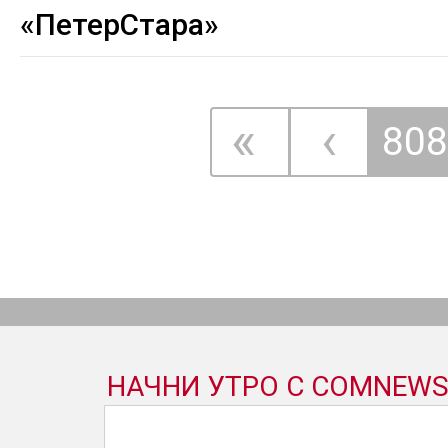
«ПетерСтара»
«
‹
808