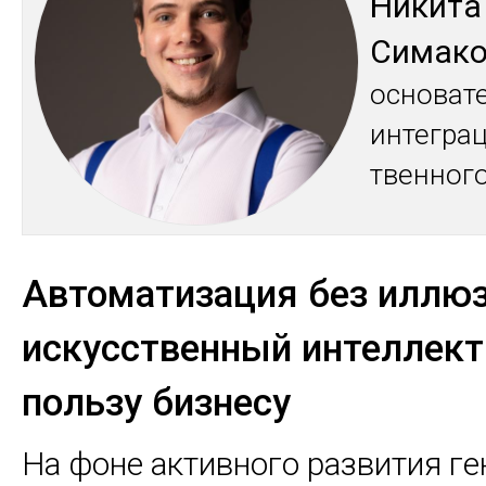
Ни­кита
Си­мак
ос­но­ват
ин­тег­ра­
твен­но­го
Автоматизация без иллюз
искусственный интеллект
пользу бизнесу
На фоне активного развития г