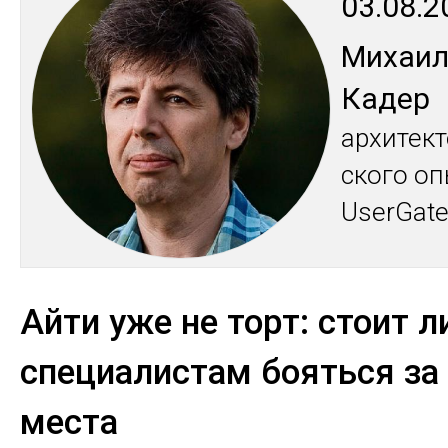
03.08.2
Ми­хаи
Ка­дер
ар­хи­тек
ско­го оп
UserGat
Айти уже не торт: стоит л
специалистам бояться за
места