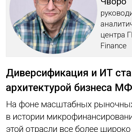
Чво­ро
ру­ково­
ана­лити­
цен­тра Г
Finance
Диверсификация и ИТ ста
архитектурой бизнеса М
На фоне масштабных рыночны
в истории микрофинансирован
этой отрасли все более широк