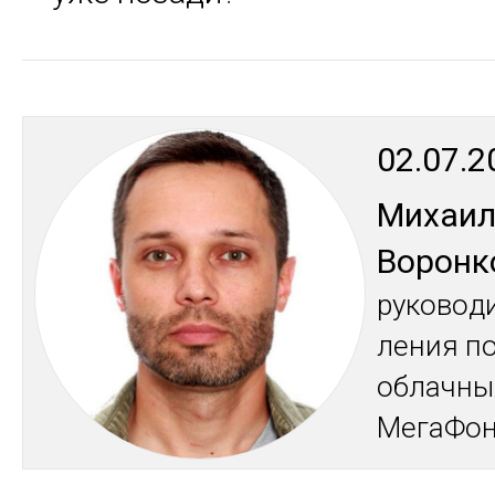
02.07.2
Ми­хаи
Во­рон­
ру­ково­д
ле­ния по
об­лач­ны
Ме­гаФо­