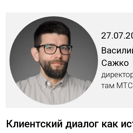
27.07.2
Ва­си­ли
Саж­ко
ди­рек­то
там МТС 
Клиентский диалог как и