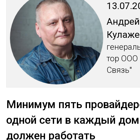
13.07.2
Ан­дрей
Ку­лаже
ге­нераль
тор ООО 
Связь"
Минимум пять провайдер
одной сети в каждый дом 
должен работать