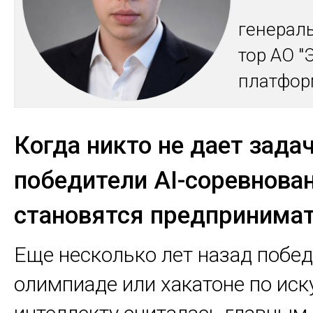
ге­нераль
тор АО "
плат­фор
Когда никто не дает задач
победители AI-соревнова
становятся предпринима
Еще несколько лет назад побед
олимпиаде или хакатоне по ис