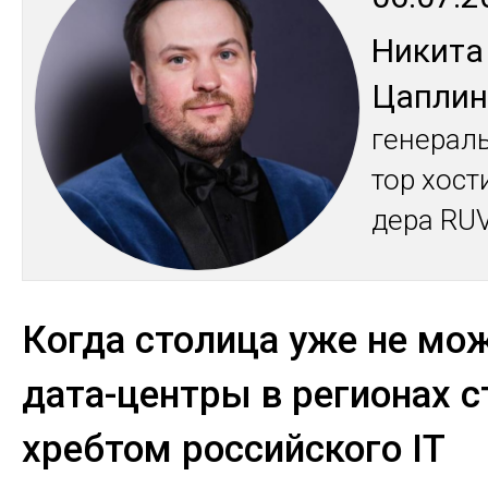
Ни­кита
Цап­лин
ге­нераль
тор хос­т
де­ра RU
Когда столица уже не мож
дата-центры в регионах с
хребтом российского IT