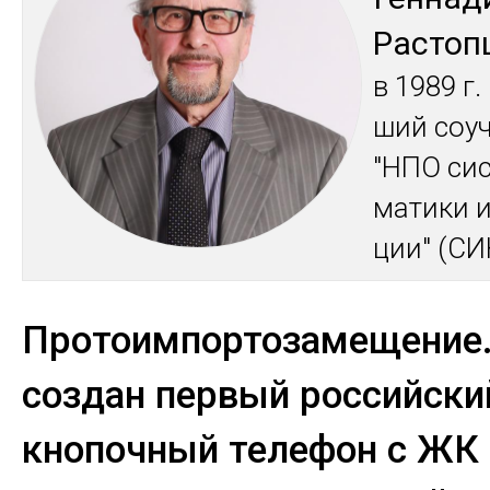
Рас­топ
в 1989 г.
ший соуч
"НПО сис
ма­тики и
ции" (СИ
Протоимпортозамещение.
создан первый российски
кнопочный телефон с ЖК