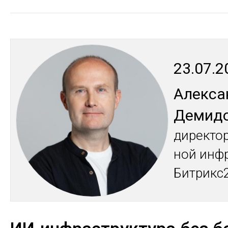
23.07.2
Алек­с
Де­мид
ди­рек­то
ной ин­фр
Бит­рикс