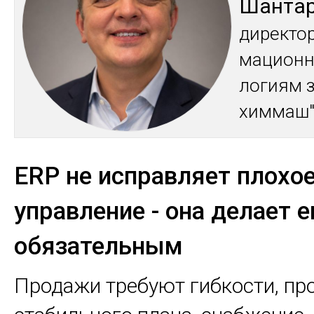
Шан­та­
ди­рек­то
ма­цион­
логиям з
хим­маш
ERP не исправляет плохо
управление - она делает е
обязательным
Продажи требуют гибкости, про