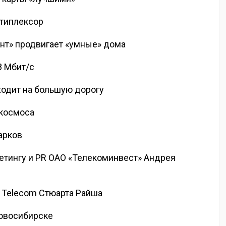
ьтиплексор
нт» продвигает «умные» дома
8 Мбит/с
одит на большую дорогу
 космоса
арков
етингу и PR ОАО «Телекоминвест» Андрея
 Telecom Стюарта Райша
Новосибирске