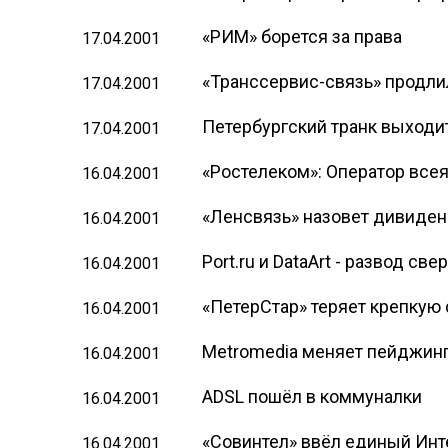
«РИМ» борется за права
17.04.2001
«Транссервис-связь» продли
17.04.2001
Петербургский транк выходи
17.04.2001
«Ростелеком»: Оператор всея
16.04.2001
«Ленсвязь» назовет дивиде
16.04.2001
Port.ru и DataArt - развод св
16.04.2001
«ПетерСтар» теряет крепкую
16.04.2001
Metromedia меняет пейджинг
16.04.2001
ADSL пошёл в коммуналки
16.04.2001
«Совинтел» ввёл единый Инт
16.04.2001