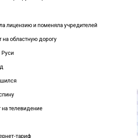
ла лицензию и поменяла учредителей
т на областную дорогу
 Руси
нд
ершился
 спину
 на телевидение
ернет-тариф