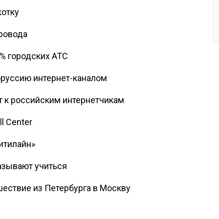
отку
провода
4% городских АТС
оруссию интернет-каналом
т к российским интернетчикам
l Center
итилайн»
азывают учиться
ешествие из Петербурга в Москву