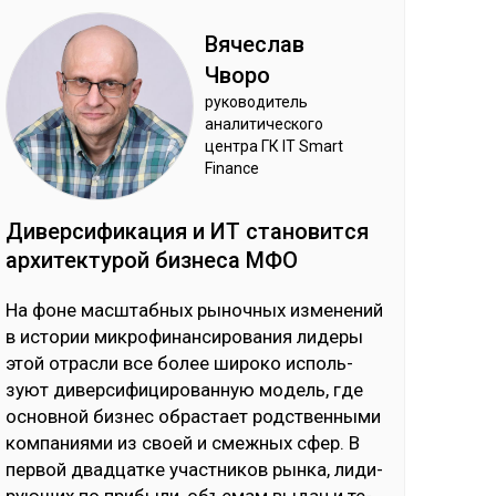
Вя­чес­лав
Чво­ро
ру­ково­дитель
ана­лити­чес­ко­го
цен­тра ГК IT Smart
Finance
Ди­вер­си­фика­ция и ИТ ста­новит­ся
ар­хи­тек­ту­рой биз­не­са МФО
На фо­не мас­штаб­ных ры­ноч­ных из­ме­не­ний
в ис­то­рии мик­ро­фи­нан­си­ро­ва­ния ли­де­ры
этой от­рас­ли все бо­лее ши­ро­ко ис­поль­
зуют ди­вер­си­фи­ци­ро­ван­ную мо­дель, где
ос­нов­ной биз­нес об­рас­тает родс­твен­ны­ми
ком­па­ния­ми из своей и смеж­ных сфер. В
пер­вой двад­цат­ке учас­тни­ков рын­ка, ли­ди­