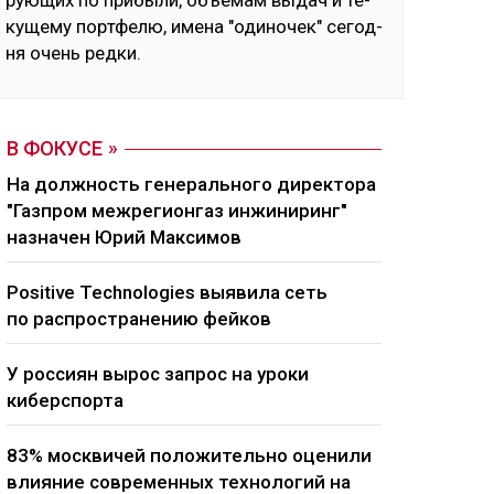
рую­щих по при­бы­ли, объ­емам вы­дач и те­
ку­ще­му пор­тфе­лю, име­на "оди­но­чек" се­год­
ня очень ред­ки.
В ФОКУСЕ
На должность генерального директора
"Газпром межрегионгаз инжиниринг"
назначен Юрий Максимов
Positive Technologies выявила сеть
по распространению фейков
У россиян вырос запрос на уроки
киберспорта
83% москвичей положительно оценили
влияние современных технологий на