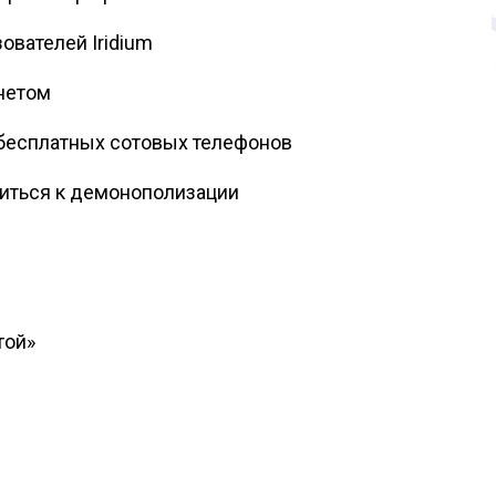
ователей Iridium
нетом
 бесплатных сотовых телефонов
виться к демонополизации
той»