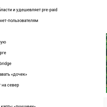
ласти и удешевляет pre-paid
нет-пользователям
ную
урге
bridge
авать «дочек»
т на север
и карты «лучшими»