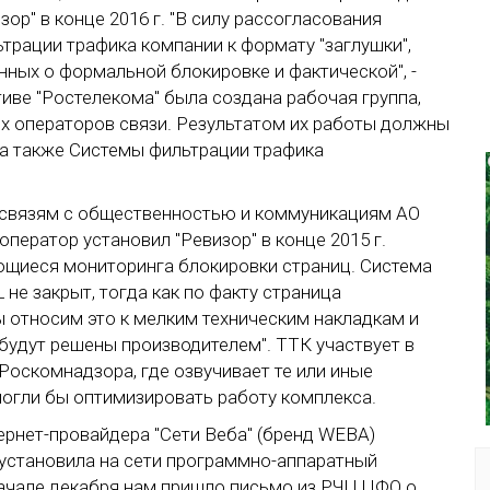
ор" в конце 2016 г. "В силу рассогласования
трации трафика компании к формату "заглушки",
нных о формальной блокировке и фактической", -
иве "Ростелекома" была создана рабочая группа,
ых операторов связи. Результатом их работы должны
 а также Системы фильтрации трафика
 связям с общественностью и коммуникациям АО
ператор установил "Ревизор" в конце 2015 г.
ющиеся мониторинга блокировки страниц. Система
не закрыт, тогда как по факту страница
Мы относим это к мелким техническим накладкам и
будут решены производителем". ТТК участвует в
Роскомнадзора, где озвучивает те или иные
могли бы оптимизировать работу комплекса.
ернет-провайдера "Сети Веба" (бренд WEBA)
 установила на сети программно-аппаратный
 начале декабря нам пришло письмо из РЧЦ ЦФО о