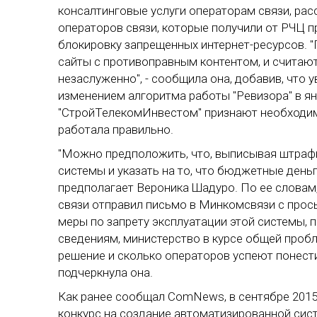
консалтинговые услуги операторам связи, рас
операторов связи, которые получили от РЧЦ 
блокировку запрещенных интернет-ресурсов. 
сайты с противоправным контентом, и считаю
незаслуженно", - сообщила она, добавив, что 
изменением алгоритма работы "Ревизора" в ян
"СтройТелекомИнвестом" признают необходимо
работала правильно.
"Можно предположить, что, выписывая штраф
системы и указать на то, что бюджетные деньги
предполагает Вероника Шадуро. По ее словам
связи отправил письмо в Минкомсвязи с прось
меры по запрету эксплуатации этой системы, 
сведениям, министерство в курсе общей пробл
решение и сколько операторов успеют понести 
подчеркнула она.
Как ранее сообщал ComNews, в сентябре 2015
конкурс на создание автоматизированной сис