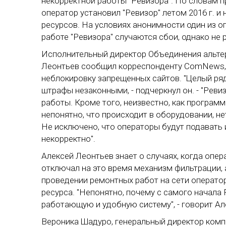
некорректной работы "Ревизора". По словам 
оператор установил "Ревизор" летом 2016 г. и
ресурсов. На условиях анонимности один из оп
работе "Ревизора" случаются сбои, однако не
Исполнительный директор Объединения альте
Леонтьев сообщил корреспонденту ComNews,
неблокировку запрещенных сайтов. "Целый ряд
штрафы незаконными, - подчеркнул он. - "Реви
работы. Кроме того, неизвестно, как программ
непонятно, что происходит в оборудовании, н
Не исключено, что операторы будут подавать и
некорректно".
Алексей Леонтьев знает о случаях, когда опе
отключал на это время механизм фильтрации, 
проведении ремонтных работ на сети операто
ресурса. "Непонятно, почему с самого начала
работающую и удобную систему", - говорит Ал
Вероника Шадуро, генеральный директор ком