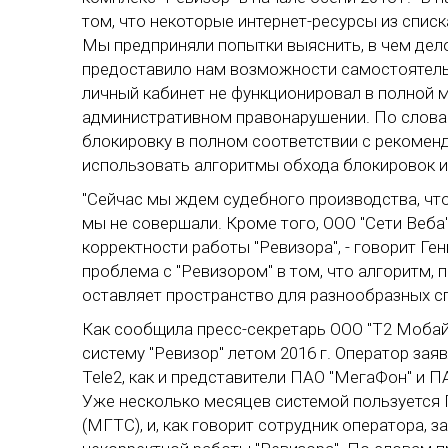
том, что некоторые интернет-ресурсы из спи
Мы предприняли попытки выяснить, в чем дело,
предоставило нам возможности самостоятельн
личный кабинет не функционировал в полной 
административном правонарушении. По словам
блокировку в полном соответствии с рекомен
использовать алгоритмы обхода блокировок и
"Сейчас мы ждем судебного производства, чт
мы не совершали. Кроме того, ООО "Сети Веба
корректности работы "Ревизора", - говорит Ге
проблема с "Ревизором" в том, что алгоритм, 
оставляет пространство для разнообразных сп
Как сообщила пресс-секретарь ООО "Т2 Мобайл
систему "Ревизор" летом 2016 г. Оператор зая
Tele2, как и представители ПАО "МегаФон" и 
Уже несколько месяцев системой пользуется 
(МГТС), и, как говорит сотрудник оператора, 