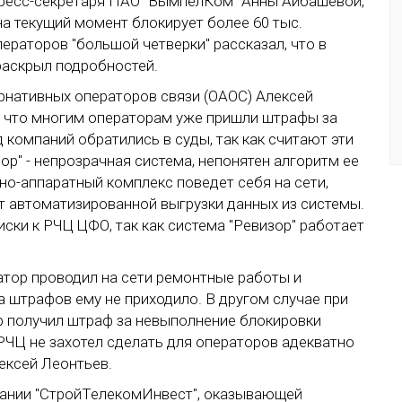
пресс-секретаря ПАО "ВымпелКом" Анны Айбашевой,
 на текущий момент блокирует более 60 тыс.
ераторов "большой четверки" рассказал, что в
 раскрыл подробностей.
рнативных операторов связи (ОАОС) Алексей
 что многим операторам уже пришли штрафы за
 компаний обратились в суды, так как считают эти
зор" - непрозрачная система, непонятен алгоритм ее
но-аппаратный комплекс поведет себя на сети,
ет автоматизированной выгрузки данных из системы.
ски к РЧЦ ЦФО, так как система "Ревизор" работает
ратор проводил на сети ремонтные работы и
а штрафов ему не приходило. В другом случае при
р получил штраф за невыполнение блокировки
 РЧЦ не захотел сделать для операторов адекватно
ексей Леонтьев.
пании "СтройТелекомИнвест", оказывающей