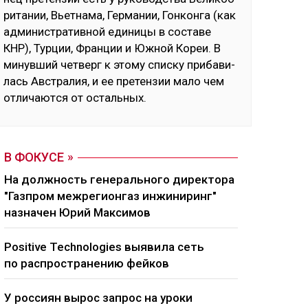
ри­та­нии, Вь­ет­на­ма, Гер­ма­нии, Гон­кон­га (как
ад­ми­нис­тра­тив­ной еди­ни­цы в сос­та­ве
КНР), Тур­ции, Фран­ции и Юж­ной Ко­реи. В
ми­нув­ший чет­верг к это­му спис­ку при­ба­ви­
лась Авс­тра­лия, и ее пре­тен­зии ма­ло чем
от­ли­чают­ся от ос­таль­ных.
В ФОКУСЕ
На должность генерального директора
"Газпром межрегионгаз инжиниринг"
назначен Юрий Максимов
Positive Technologies выявила сеть
по распространению фейков
У россиян вырос запрос на уроки