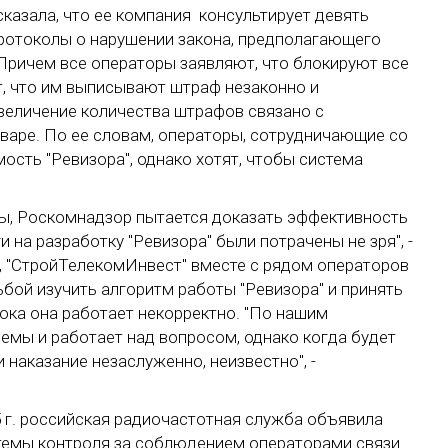
сказала, что ее компания консультирует девять
протоколы о нарушении закона, предполагающего
"Причем все операторы заявляют, что блокируют все
т, что им выписывают штраф незаконно и
увеличение количества штрафов связано с
варе. По ее словам, операторы, сотрудничающие со
сть "Ревизора", однако хотят, чтобы система
ы, Роскомнадзор пытается доказать эффективность
 на разработку "Ревизора" были потрачены не зря", -
, "СтройТелекомИнвест" вместе с рядом операторов
бой изучить алгоритм работы "Ревизора" и принять
пока она работает некорректно. "По нашим
емы и работает над вопросом, однако когда будет
наказание незаслуженно, неизвестно", -
 г. российская радиочастотная служба объявила
темы контроля за соблюдением операторами связи