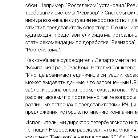
сбои. Например, "Ростелеком" установил "Ревиз
требований системы "Ревизор" и Системы филь
иногда возникали ситуации несоответствия да
отметил представитель оператора. По инициат
куда входят представители ряда магистральн
стать рекомендации по доработке "Ревизора",
"Ростелекома".
Как сообщила руководитель Департамента по
"Компания ТрансТелеКом" Наталья Ташкеева, о
"Иногда возникают единичные ситуации, каса
может выдавать данные, что запрещенный URL 
заблокирована оператором, - сказала она. - 
рассчитываем, что постепенно такие вопросы 
различных встречах с представителями РЧЦ и 
предложения, которые, по мнению компании, 
Исполнительный директор петербургского инт
Геннадий Новоселов рассказал, что компания
комплекс "Ревизор" в начале осени 2016 г. "В