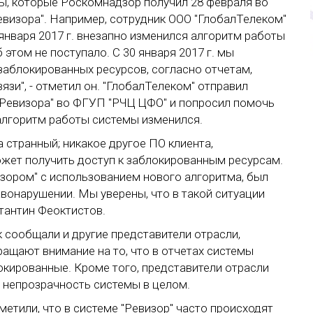
сы, которые Роскомнадзор получил 28 февраля во
евизора". Например, сотрудник ООО "ГлобалТелеком"
января 2017 г. внезапно изменился алгоритм работы
 этом не поступало. С 30 января 2017 г. мы
заблокированных ресурсов, согласно отчетам,
зи", - отметил он. "ГлобалТелеком" отправил
Ревизора" во ФГУП "РЧЦ ЦФО" и попросил помочь
 алгоритм работы системы изменился.
 странный; никакое другое ПО клиента,
ожет получить доступ к заблокированным ресурсам.
изором" с использованием нового алгоритма, был
вонарушении. Мы уверены, что в такой ситуации
стантин Феоктистов.
 сообщали и другие представители отрасли,
ащают внимание на то, что в отчетах системы
окированные. Кроме того, представители отрасли
 непрозрачность системы в целом.
тили, что в системе "Ревизор" часто происходят