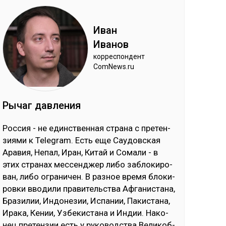
Иван
Ива­нов
кор­рес­пон­дент
ComNews.ru
Ры­чаг дав­ле­ния
Рос­сия - не единс­твен­ная стра­на с пре­тен­
зия­ми к Telegram. Есть еще Сау­дов­ская
Ара­вия, Не­пал, Иран, Ки­тай и Со­ма­ли - в
этих стра­нах мес­сен­джер ли­бо заб­ло­ки­ро­
ван, ли­бо ог­ра­ни­чен. В раз­ное вре­мя бло­ки­
ров­ки вво­ди­ли пра­ви­тель­ства Аф­га­нис­та­на,
Бра­зи­лии, Ин­до­не­зии, Ис­па­нии, Па­кис­та­на,
Ира­ка, Ке­нии, Уз­бе­кис­та­на и Ин­дии. На­ко­
нец пре­тен­зии есть у ру­ко­водс­тва Ве­ли­коб­