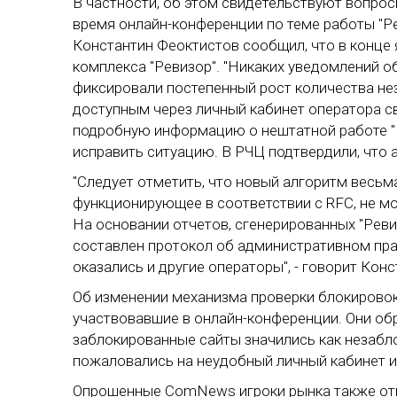
В частности, об этом свидетельствуют вопро
время онлайн-конференции по теме работы "Р
Константин Феоктистов сообщил, что в конце 
комплекса "Ревизор". "Никаких уведомлений об
фиксировали постепенный рост количества не
доступным через личный кабинет оператора свя
подробную информацию о нештатной работе "
исправить ситуацию. В РЧЦ подтвердили, что
"Следует отметить, что новый алгоритм весьма
функционирующее в соответствии с RFC, не м
На основании отчетов, сгенерированных "Рев
составлен протокол об административном пра
оказались и другие операторы", - говорит Кон
Об изменении механизма проверки блокировок
участвовавшие в онлайн-конференции. Они обр
заблокированные сайты значились как незабл
пожаловались на неудобный личный кабинет и
Опрошенные ComNews игроки рынка также отме