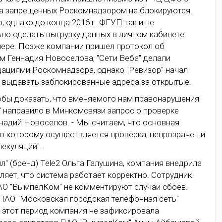
ска запрещенных Роскомнадзором не блокируются.
 однако до конца 2016 г. ФГУП так и не
о сделать выгрузку данных в личном кабинете:
мере. Позже компании пришел протокол об
 Геннадия Новоселова, "Сети Веба" делали
дациями Роскомнадзора, однако "Ревизор" начал
 выдавать заблокированные адреса за открытые.
обы доказать, что вменяемого нам правонарушения
" направило в Минкомсвязи запрос о проверке
ннадий Новоселов. - Мы считаем, что основная
по которому осуществляется проверка, непрозрачен и
екуляций".
" (бренд) Tele2 Ольга Галушина, компания внедрила
вляет, что система работает корректно. Сотрудник
ПАО "ВымпелКом" не комментируют случаи сбоев.
ПАО "Московская городская телефонная сеть"
за этот период компания не зафиксировала