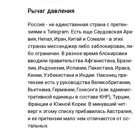
Ры­чаг дав­ле­ния
Рос­сия - не единс­твен­ная стра­на с пре­тен­
зия­ми к Telegram. Есть еще Сау­дов­ская Ара­
вия, Не­пал, Иран, Ки­тай и Со­ма­ли - в этих
стра­нах мес­сен­джер ли­бо заб­ло­ки­ро­ван, ли­
бо ог­ра­ни­чен. В раз­ное вре­мя бло­ки­ров­ки
вво­ди­ли пра­ви­тель­ства Аф­га­нис­та­на, Бра­зи­
лии, Ин­до­не­зии, Ис­па­нии, Па­кис­та­на, Ира­ка,
Ке­нии, Уз­бе­кис­та­на и Ин­дии. На­ко­нец пре­
тен­зии есть у ру­ко­водс­тва Ве­ли­коб­ри­та­нии,
Вь­ет­на­ма, Гер­ма­нии, Гон­кон­га (как ад­ми­нис­
тра­тив­ной еди­ни­цы в сос­та­ве КНР), Тур­ции,
Фран­ции и Юж­ной Ко­реи. В ми­нув­ший чет­
верг к это­му спис­ку при­ба­ви­лась Авс­тра­лия,
и ее пре­тен­зии ма­ло чем от­ли­чают­ся от ос­
таль­ных.