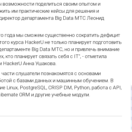
ы возможности поделиться своим опытом и
жить им практические кейсы для решения и
л директор департамента Big Data МТС Леонид
ого года мы сможем существенно сократить дефицит
ого курса HackerU не только планирует подготовить
департаменте Big Data МТС, но и привлечь внимание
 кто планирует связать себя с IT", - отметила
м HackerU Анна Ушакова.
ой части слушатели познакомятся с основами
аботой с базами данных и машинным обучением. В
 Linux, PostgreSQL, CRISP DM, Python, работа с API,
, Hibernate ORM и другие учебные модули.