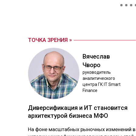
ТОЧКА ЗРЕНИЯ
Вя­чес­лав
Чво­ро
ру­ково­дитель
ана­лити­чес­ко­го
цен­тра ГК IT Smart
Finance
Ди­вер­си­фика­ция и ИТ ста­новит­ся
ар­хи­тек­ту­рой биз­не­са МФО
На фо­не мас­штаб­ных ры­ноч­ных из­ме­не­ний в