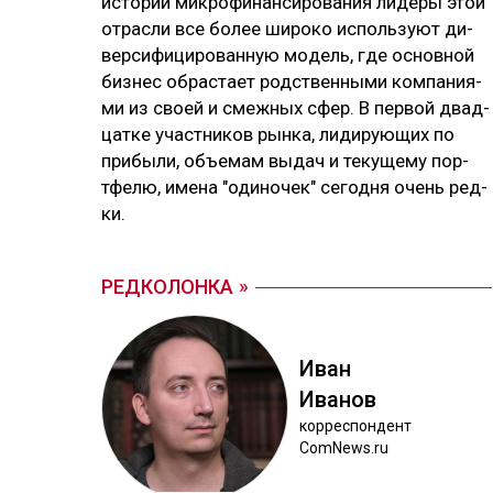
ис­то­рии мик­ро­фи­нан­си­ро­ва­ния ли­де­ры этой
от­рас­ли все бо­лее ши­ро­ко ис­поль­зуют ди­
вер­си­фи­ци­ро­ван­ную мо­дель, где ос­нов­ной
биз­нес об­рас­тает родс­твен­ны­ми ком­па­ния­
ми из своей и смеж­ных сфер. В пер­вой двад­
цат­ке учас­тни­ков рын­ка, ли­ди­рую­щих по
при­бы­ли, объ­емам вы­дач и те­ку­ще­му пор­
тфе­лю, име­на "оди­но­чек" се­год­ня очень ред­
ки.
РЕДКОЛОНКА
Иван
Ива­нов
кор­рес­пон­дент
ComNews.ru