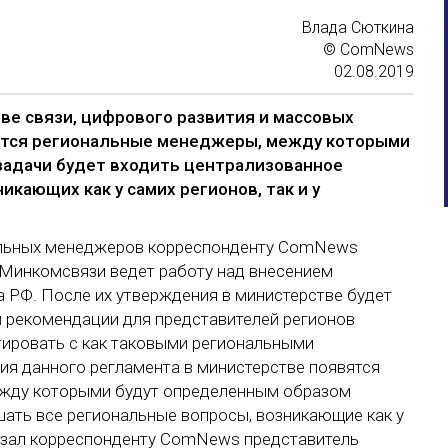
Влада Сюткина
© ComNews
02.08.2019
ве связи, цифрового развития и массовых
ятся региональные менеджеры, между которыми
 задачи будет входить централизованное
кающих как у самих регионов, так и у
нальных менеджеров корреспонденту ComNews
я Минкомсвязи ведет работу над внесением
а РФ. После их утверждения в министерстве будет
 рекомендации для представителей регионов
тировать с как таковыми региональными
ия данного регламента в министерстве появятся
ежду которыми будут определенным образом
шать все региональные вопросы, возникающие как у
сказал корреспонденту ComNews представитель