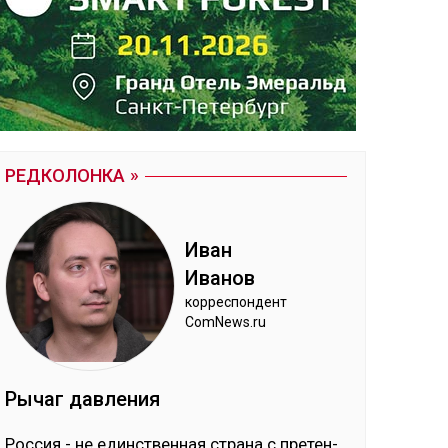
РЕДКОЛОНКА
Иван
Ива­нов
кор­рес­пон­дент
ComNews.ru
Ры­чаг дав­ле­ния
Рос­сия - не единс­твен­ная стра­на с пре­тен­