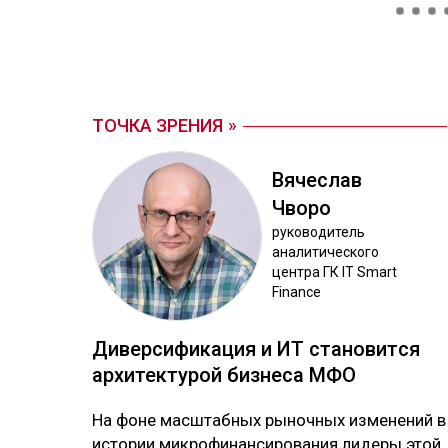
ТОЧКА ЗРЕНИЯ
Вя­чес­лав
Чво­ро
ру­ково­дитель
ана­лити­чес­ко­го
цен­тра ГК IT Smart
Finance
Ди­вер­си­фика­ция и ИТ ста­новит­ся
ар­хи­тек­ту­рой биз­не­са МФО
На фо­не мас­штаб­ных ры­ноч­ных из­ме­не­ний в
ис­то­рии мик­ро­фи­нан­си­ро­ва­ния ли­де­ры этой