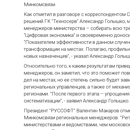
Минкомсвязи.
Как отметил в разговоре с корреспондентом
решений ГК "Техносерв" Александр Голышко, 
менеджеров министерства – собирать всю тр
"Цифровая экономика" и своевременно доноси
"Показателем эффективности в данном случен
трансформации на местах. Полагаю, профильн
новых назначенцев", - указал Александр Голыш
Относительно того, к каким результатам прив
менеджеров, он заметил, что это поможет по
дел на местах, но ее степень сильно будет з
региональных управленцев, а также от механи
регионами. "После первого этапа – упрощения
систематизации", - заявил Александр Голышко.
Президент "РУССОФТ" Валентин Макаров отме
Минкомсвязи региональных менеджеров. "Рег
министерствами и ведомствами, чем московс