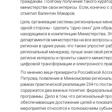
гражданам. Поэтому получение такого курато
министерстве свои интересы. Если, конечно с 
отметил Валентин Макаров.
Цель организации системы региональных мене
одной стороны - сделать "одно окно" для обр
находящимся в компетенции Министерства. Эт
департаментов министерства на все вопросы и
регионах в одних руках, что также упростит ра
региональный менеджер, лучше зная свой рег
регионе интересы и проекты самого министерс
цифровой трансформации и электронного прави
По мнению вице-президента Российской Ассо
Петрова, появление в Минкомсвязи регионал
рамках практической реализации 234-го поста
содержатся два важных понятия: федеральный
программы. Дело в том, что региональный пр
обеспечивающих достижение целей и показате
мероприятия относятся к полномочиям субъек