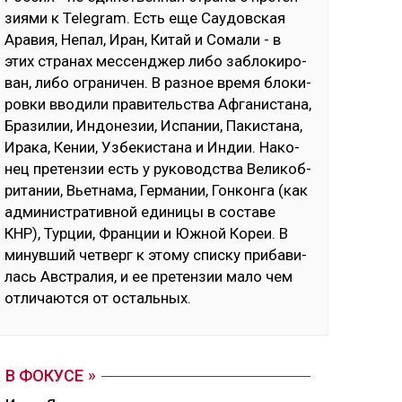
зия­ми к Telegram. Есть еще Сау­дов­ская
Ара­вия, Не­пал, Иран, Ки­тай и Со­ма­ли - в
этих стра­нах мес­сен­джер ли­бо заб­ло­ки­ро­
ван, ли­бо ог­ра­ни­чен. В раз­ное вре­мя бло­ки­
ров­ки вво­ди­ли пра­ви­тель­ства Аф­га­нис­та­на,
Бра­зи­лии, Ин­до­не­зии, Ис­па­нии, Па­кис­та­на,
Ира­ка, Ке­нии, Уз­бе­кис­та­на и Ин­дии. На­ко­
нец пре­тен­зии есть у ру­ко­водс­тва Ве­ли­коб­
ри­та­нии, Вь­ет­на­ма, Гер­ма­нии, Гон­кон­га (как
ад­ми­нис­тра­тив­ной еди­ни­цы в сос­та­ве
КНР), Тур­ции, Фран­ции и Юж­ной Ко­реи. В
ми­нув­ший чет­верг к это­му спис­ку при­ба­ви­
лась Авс­тра­лия, и ее пре­тен­зии ма­ло чем
от­ли­чают­ся от ос­таль­ных.
В ФОКУСЕ