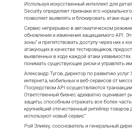
Используя искусственный интеллект для детал
Security определяет признаки его нормальног
позволяет выявлять и блокировать атаки еще н
Сервис непрерывно в автоматическом режиме 
обновления и изменения защищаемого API. Эт
зоны" и препятствовать доступу через них к 
атакующих в качестве тестировщиков, предос
выявленных в ходе каждой атаки уязвимостях 
понимать существующие риски и управлять им
Александр Тугов, директор по развитию услуг 
интернета, мобильных и веб-сервисов от месс
Посредством API осуществляются транзакции,
Ответственный бизнес адекватно оценивает р
защиты, способным отражать все более часты
крупнейший отечественный ритейлер товаров д
используют новый сервис".
Рой Элияху, сооснователь и генеральный дирек