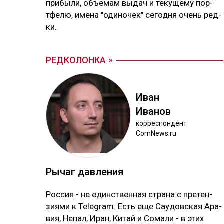
при­бы­ли, объ­емам вы­дач и те­ку­ще­му пор­
тфе­лю, име­на "оди­но­чек" се­год­ня очень ред­
ки.
РЕДКОЛОНКА
Иван
Ива­нов
кор­рес­пон­дент
ComNews.ru
Ры­чаг дав­ле­ния
Рос­сия - не единс­твен­ная стра­на с пре­тен­
зия­ми к Telegram. Есть еще Сау­дов­ская Ара­
вия, Не­пал, Иран, Ки­тай и Со­ма­ли - в этих