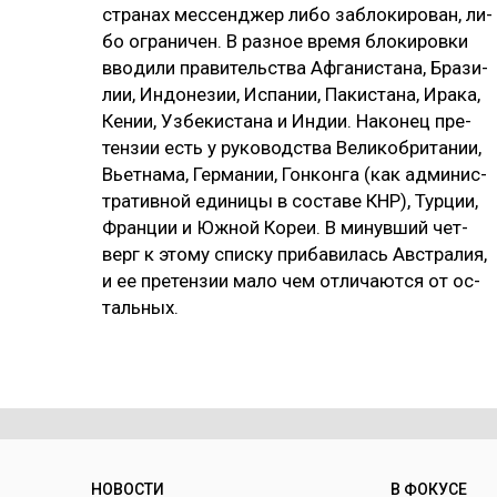
стра­нах мес­сен­джер ли­бо заб­ло­ки­ро­ван, ли­
бо ог­ра­ни­чен. В раз­ное вре­мя бло­ки­ров­ки
вво­ди­ли пра­ви­тель­ства Аф­га­нис­та­на, Бра­зи­
лии, Ин­до­не­зии, Ис­па­нии, Па­кис­та­на, Ира­ка,
Ке­нии, Уз­бе­кис­та­на и Ин­дии. На­ко­нец пре­
тен­зии есть у ру­ко­водс­тва Ве­ли­коб­ри­та­нии,
Вь­ет­на­ма, Гер­ма­нии, Гон­кон­га (как ад­ми­нис­
тра­тив­ной еди­ни­цы в сос­та­ве КНР), Тур­ции,
Фран­ции и Юж­ной Ко­реи. В ми­нув­ший чет­
верг к это­му спис­ку при­ба­ви­лась Авс­тра­лия,
и ее пре­тен­зии ма­ло чем от­ли­чают­ся от ос­
таль­ных.
НОВОСТИ
В ФОКУСЕ