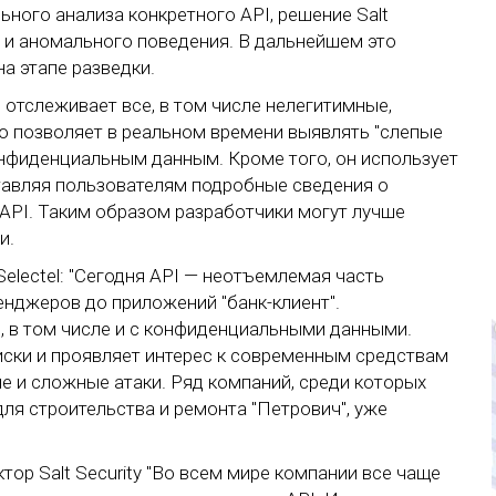
ьного анализа конкретного API, решение Salt
о и аномального поведения. В дальнейшем это
а этапе разведки.
отслеживает все, в том числе нелегитимные,
о позволяет в реальном времени выявлять "слепые
конфиденциальным данным. Кроме того, он использует
тавляя пользователям подробные сведения о
API. Таким образом разработчики могут лучше
и.
Selectel: "Сегодня API — неотъемлемая часть
енджеров до приложений "банк-клиент".
 в том числе и с конфиденциальными данными.
иски и проявляет интерес к современным средствам
е и сложные атаки. Ряд компаний, среди которых
ля строительства и ремонта "Петрович", уже
тор Salt Security "Во всем мире компании все чаще