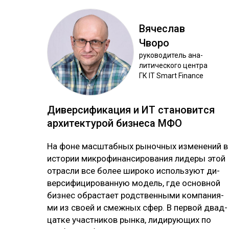
Вя­чес­лав
Чво­ро
ру­ково­дитель ана­
лити­чес­ко­го цен­тра
ГК IT Smart Finance
Ди­вер­си­фика­ция и ИТ ста­новит­ся
ар­хи­тек­ту­рой биз­не­са МФО
На фо­не мас­штаб­ных ры­ноч­ных из­ме­не­ний в
ис­то­рии мик­ро­фи­нан­си­ро­ва­ния ли­де­ры этой
от­рас­ли все бо­лее ши­ро­ко ис­поль­зуют ди­
вер­си­фи­ци­ро­ван­ную мо­дель, где ос­нов­ной
биз­нес об­рас­тает родс­твен­ны­ми ком­па­ния­
ми из своей и смеж­ных сфер. В пер­вой двад­
цат­ке учас­тни­ков рын­ка, ли­ди­рую­щих по