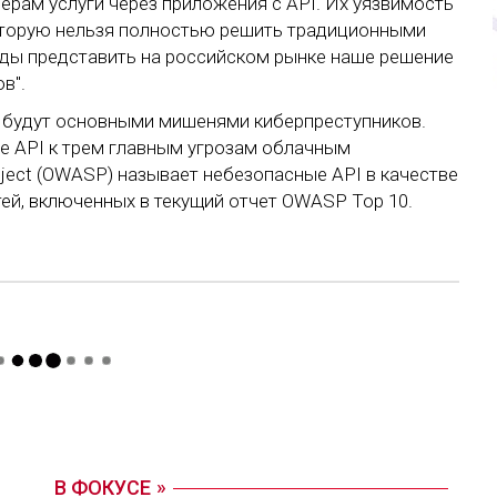
ерам услуги через приложения с API. Их уязвимость
оторую нельзя полностью решить традиционными
рады представить на российском рынке наше решение
в".
API будут основными мишенями киберпреступников.
ные API к трем главным угрозам облачным
roject (OWASP) называет небезопасные API в качестве
ей, включенных в текущий отчет OWASP Top 10.
В ФОКУСЕ