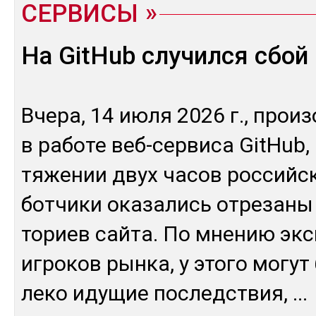
СЕРВИСЫ
На GitHub случился сбой
Вче­ра, 14 июля 2026 г., прои­
в ра­боте веб-сер­ви­са GitHub,
тяже­нии двух ча­сов рос­сий­с
бот­чи­ки ока­зались от­ре­заны
ториев сай­та. По мне­нию эк­с
иг­ро­ков рын­ка, у это­го мо­гу
леко иду­щие пос­ледс­твия,
...