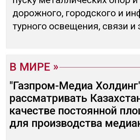
до­рож­но­го, го­род­ско­го и и
тур­но­го ос­ве­щения, свя­зи и 
В МИРЕ
"Газпром-Медиа Холдинг"
рассматривать Казахстан
качестве постоянной пл
для производства медиа