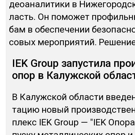
деоана­лити­ки в Ни­жего­род­с
ласть. Он по­может про­филь­
бам в обес­пе­чении бе­зопас­н
со­вых ме­роп­рия­тий. Ре­шен
IEK Group запустила про
опор в Калужской облас
В Ка­луж­ской об­лас­ти вве­де
та­цию но­вый произ­водс­тве
плекс IEK Group — "IEK Опо­ра
пус­ку ме­тал­ли­чес­ких опор 