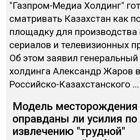
"Газ­пром-Ме­диа Хол­динг" го­
смат­ри­вать Ка­зах­стан как п
пло­щад­ку для произ­водс­тва
се­риа­лов и те­леви­зион­ных п
Об этом зая­вил ге­нераль­ный 
хол­дин­га Алек­сандр Жа­ров в 
Рос­сий­ско-Ка­зах­станско­го
...
Модель месторождения 
оправданы ли усилия по
извлечению "трудной"