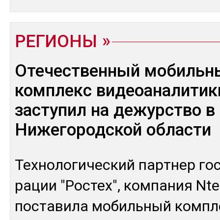
РЕГИОНЫ
Отечественный мобильн
комплекс видеоаналитик
заступил на дежурство в
Нижегородской области
Тех­но­логи­чес­кий пар­тнер гос
рации "Рос­тех", ком­па­ния Nt
пос­та­вила мо­биль­ный ком­пл