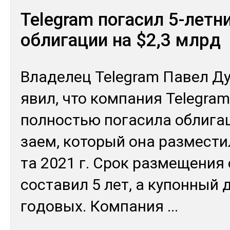
Telegram погасил 5-летн
облигации на $2,3 млрд
Вла­делец Telegram Па­вел Ду
явил, что ком­па­ния Telegram
пол­ностью по­гаси­ла об­ли­г
заем, ко­торый она раз­мес­ти
та 2021 г. Срок раз­ме­щения 
сос­та­вил 5 лет, а ку­пон­ный 
го­довых. Ком­па­ния
...