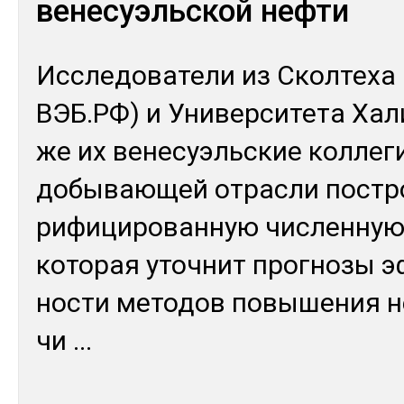
венесуэльской нефти
Ис­сле­дова­тели из Скол­те­ха 
ВЭБ.РФ) и Уни­вер­си­тета Ха­
же их ве­несуэль­ские кол­ле­ги
добы­ваю­щей от­рас­ли пос­тр
рифи­циро­ван­ную чис­лен­ную
ко­торая уточ­нит прог­но­зы э
нос­ти ме­тодов по­выше­ния н
чи
...