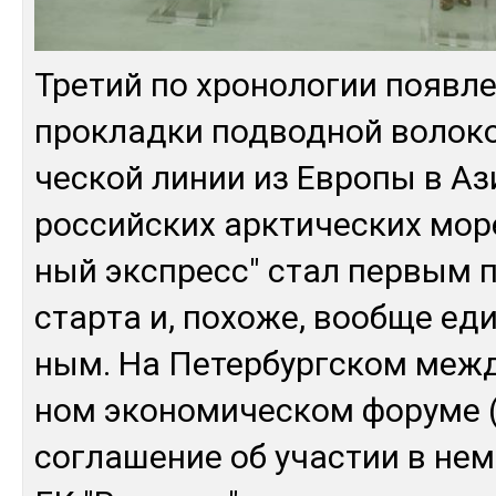
Тре­тий по хро­ноло­гии появ­л
прок­лад­ки под­вод­ной во­локо
чес­кой ли­нии из Ев­ро­пы в А
рос­сий­ских ар­кти­чес­ких мо­р
ный экс­пресс" стал пер­вым 
стар­та и, по­хоже, вооб­ще ед
ным. На Пе­тер­бург­ском меж­
ном эко­номи­чес­ком фо­руме
сог­ла­шение об учас­тии в нем