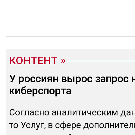
КОНТЕНТ
У россиян вырос запрос 
киберспорта
Сог­лас­но ана­лити­чес­ким да
то Ус­луг, в сфе­ре до­пол­ни­тел