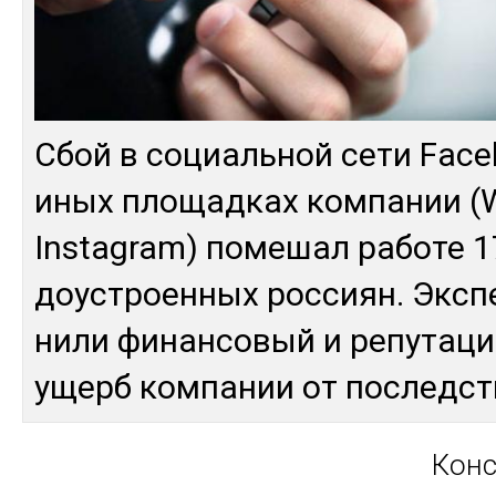
Сбой в со­циаль­ной се­ти Fac
иных пло­щад­ках ком­па­нии 
Instagram) по­мешал ра­боте 1
доус­троен­ных рос­сиян. Эк­сп
нили фи­нан­со­вый и ре­пута­ц
ущерб ком­па­нии от пос­ледс­
Кон­