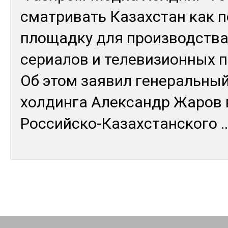
смат­ри­вать Ка­зах­стан как 
пло­щад­ку для произ­водс­тв
се­риа­лов и те­леви­зион­ных 
Об этом зая­вил ге­нераль­ный
хол­дин­га Алек­сандр Жа­ров в 
Рос­сий­ско-Ка­зах­станско­го
..