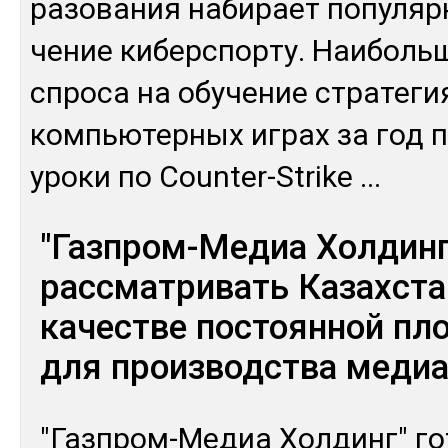
ра­зова­ния на­бирает по­пуляр
чение ки­бер­спор­ту. Наи­боль
спро­са на обу­чение стра­теги
компь­ютер­ных иг­рах за год п
уро­ки по Counter-Strike
...
"Газпром-Медиа Холдинг
рассматривать Казахста
качестве постоянной пл
для производства медиа
"Газ­пром-Ме­диа Хол­динг" го