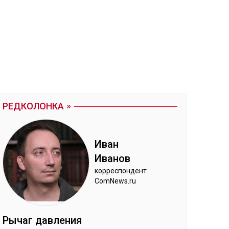
РЕДКОЛОНКА
Иван
Ива­нов
кор­рес­пон­дент
ComNews.ru
Ры­чаг дав­ле­ния