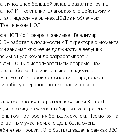
Каплунов внес большой вклад в развитие группы
анной ИТ-компании. Благодаря его действиям и
стал лидером на рынках ЦОДов и облачных
 "Ростелеком-ЦОД".
ора НСПК с 1 февраля занимает Владимир
. Он работал в должности ИТ-директора с момента
ский занимал ключевые должности в ведущих
ая им с нуля команда разрабатывает и
оекты НСПК с использованием современной
к разработке. По инициативе Владимира
Plat.Form". В новой должности он продолжит
и и работу операционно-технологического
 для технологичных рынков компании Kontakt
ает, что ожидается масштабирование стратегии
т опытом построения больших систем. Несмотря на
рственным участием, его цель была очень
бителем продукт. Это был ряд задач в рамках В2С-