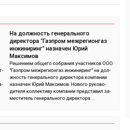
На должность генерального
директора "Газпром межрегионгаз
инжиниринг" назначен Юрий
Максимов
Ре­шением об­ще­го соб­ра­ния учас­тни­ков ООО
т­
"Газ­пром меж­ре­гион­газ ин­жи­ниринг" на дол­
жность ге­нераль­но­го ди­рек­то­ра ком­па­нии
а­
наз­на­чен Юрий Мак­си­мов. Но­вого ру­ково­
дите­ля кол­лек­ти­ву ком­па­нии пред­ста­вил за­
мес­ти­тель ге­нераль­но­го ди­рек­то­ра
...