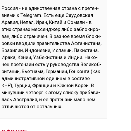
Рос­сия - не единс­твен­ная стра­на с пре­тен­
зия­ми к Telegram. Есть еще Сау­дов­ская
Ара­вия, Не­пал, Иран, Ки­тай и Со­ма­ли - в
этих стра­нах мес­сен­джер ли­бо заб­ло­ки­ро­
ван, ли­бо ог­ра­ни­чен. В раз­ное вре­мя бло­ки­
ров­ки вво­ди­ли пра­ви­тель­ства Аф­га­нис­та­на,
Бра­зи­лии, Ин­до­не­зии, Ис­па­нии, Па­кис­та­на,
Ира­ка, Ке­нии, Уз­бе­кис­та­на и Ин­дии. На­ко­
нец пре­тен­зии есть у ру­ко­водс­тва Ве­ли­коб­
ри­та­нии, Вь­ет­на­ма, Гер­ма­нии, Гон­кон­га (как
ад­ми­нис­тра­тив­ной еди­ни­цы в сос­та­ве
КНР), Тур­ции, Фран­ции и Юж­ной Ко­реи. В
ми­нув­ший чет­верг к это­му спис­ку при­ба­ви­
лась Авс­тра­лия, и ее пре­тен­зии ма­ло чем
от­ли­чают­ся от ос­таль­ных.