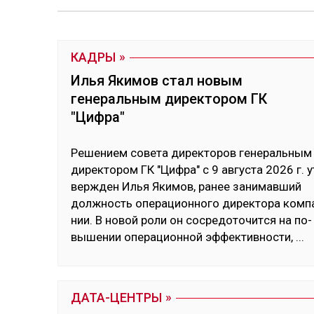
КАДРЫ
Илья Якимов стал новым
генеральным директором ГК
"Цифра"
Ре­шением со­вета ди­рек­то­ров ге­нераль­ным
ди­рек­то­ром ГК "Циф­ра" с 9 ав­гус­та 2026 г. у
вер­жден Илья Яки­мов, ра­нее за­нимав­ший
дол­жность опе­рацион­но­го ди­рек­то­ра ком­п
нии. В но­вой ро­ли он сос­ре­дото­чит­ся на по­
выше­нии опе­рацион­ной эф­фек­тив­нос­ти,
...
ДАТА-ЦЕНТРЫ