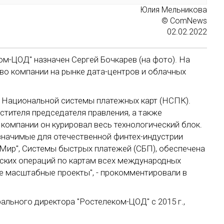
Юлия
Мель­ни­кова
© ComNews
02.02.2022
м-ЦОД" назначен Сергей Бочкарев (на фото). На
во компании на рынке дата-центров и облачных
в Национальной системы платежных карт (НСПК).
стителя председателя правления, а также
компании он курировал весь технологический блок.
значимые для отечественной финтех-индустрии
Мир", Системы быстрых платежей (СБП), обеспечена
ских операций по картам всех международных
е масштабные проекты", - прокомментировали в
льного директора "Ростелеком-ЦОД" с 2015 г.,