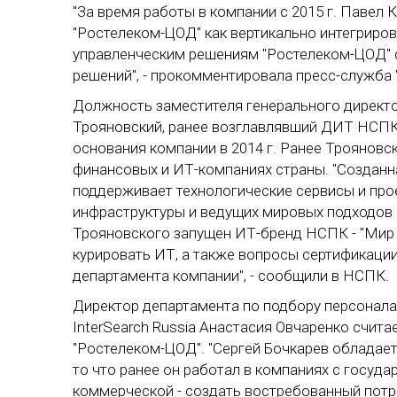
"За время работы в компании с 2015 г. Павел 
"Ростелеком-ЦОД" как вертикально интегриров
управленческим решениям "Ростелеком-ЦОД" 
решений", - прокомментировала пресс-служба
Должность заместителя генерального директ
Трояновский, ранее возглавлявший ДИТ НСПК
основания компании в 2014 г. Ранее Троянов
финансовых и ИТ-компаниях страны. "Созданн
поддерживает технологические сервисы и пр
инфраструктуры и ведущих мировых подходов 
Трояновского запущен ИТ-бренд НСПК - "Мир 
курировать ИТ, а также вопросы сертификаци
департамента компании", - сообщили в НСПК.
Директор департамента по подбору персонала
InterSearch Russia Анастасия Овчаренко счит
"Ростелеком-ЦОД". "Сергей Бочкарев обладае
то что ранее он работал в компаниях с госуда
коммерческой - создать востребованный потре