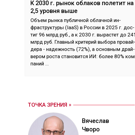
К 2030 г. рынок облаков полетит на
2,5 уровня выше
Объ­ем рын­ка пуб­лич­ной об­лач­ной ин­
фраструк­ту­ры (IaaS) в Рос­сии в 2025 г. дос­
тиг 96 млрд руб., а к 2030 г. вы­рас­тет до 24
млрд руб. Глав­ный кри­терий вы­бора про­вай
де­ра - на­деж­ность (72%), а ос­нов­ным драй­
ве­ром рос­та ста­новит­ся ИИ: бо­лее 80% ком
па­ний
...
ТОЧКА ЗРЕНИЯ
Вя­чес­лав
Чво­ро