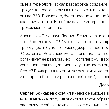
рынка: технологическая разработка, создани
продукта. "Ростелеком-ЦОД" же - хоть и лидер
рынке В2В. Возможно, будет предложена глоб
хранения данных. В любом случае интересно п
прокомментировала она.
Аналитик ФГ "Финам" Леонид Делицын считает,
что "Ростелеком-ЦОД" может участвовать в кр
преимуществ будет топ-менеджер с известной 
"Стратегию "Ростелеком-ЦОД" определяют в с
организует ее реализацию. "Ростелекому", ве
успешной реализации очень крупных проектов,
Сергей Бочкарев является как раз таким мене
и внедрена быстро и реально работает", - расс
Дось
Сергей Бочкарев
окончил Киевское высшее в
М.И. Калинина, получил экономическое образ
экономической академии, а также окончил ас