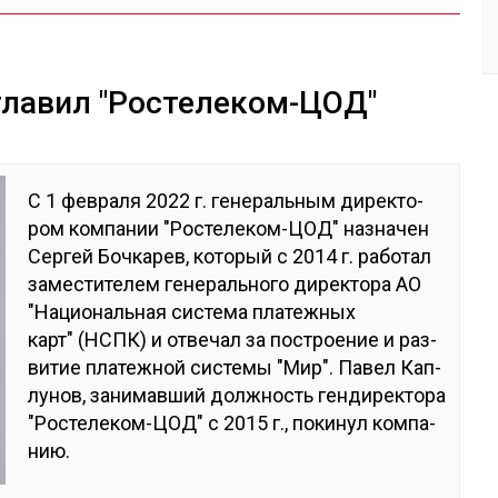
главил "Ростелеком-ЦОД"
С 1 фев­ра­ля 2022 г. ге­нераль­ным ди­рек­то­
ром ком­па­нии "Рос­те­леком-ЦОД" наз­на­чен
Сер­гей Боч­ка­рев, ко­торый с 2014 г. ра­ботал
за­мес­ти­телем ге­нераль­но­го ди­рек­то­ра АО
"На­цио­наль­ная сис­те­ма пла­теж­ных
карт" (НСПК) и от­ве­чал за пос­трое­ние и раз­
ви­тие пла­теж­ной сис­те­мы "Мир". Па­вел Кап­
лу­нов, за­нимав­ший дол­жность ген­ди­рек­то­ра
"Рос­те­леком-ЦОД" с 2015 г., по­кинул ком­па­
нию.