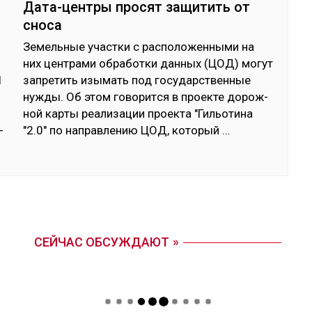
Дата-центры просят защитить от
сноса
Зе­мель­ные учас­тки с рас­по­ложен­ны­ми на
них цен­тра­ми об­ра­бот­ки дан­ных (ЦОД) мо­гут
1
зап­ре­тить изы­мать под го­сударс­твен­ные
­
нуж­ды. Об этом го­ворит­ся в проек­те до­рож­
ной кар­ты реа­ли­зации проек­та "Гиль­оти­на
­
"2.0" по нап­рав­ле­нию ЦОД, ко­торый
...
СЕЙЧАС ОБСУЖДАЮТ