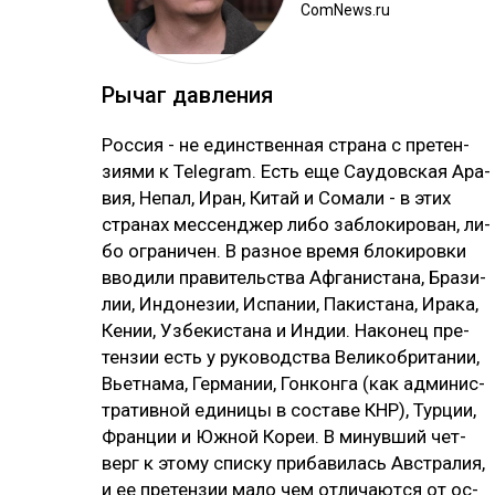
ComNews.ru
Ры­чаг дав­ле­ния
Рос­сия - не единс­твен­ная стра­на с пре­тен­
зия­ми к Telegram. Есть еще Сау­дов­ская Ара­
вия, Не­пал, Иран, Ки­тай и Со­ма­ли - в этих
стра­нах мес­сен­джер ли­бо заб­ло­ки­ро­ван, ли­
бо ог­ра­ни­чен. В раз­ное вре­мя бло­ки­ров­ки
вво­ди­ли пра­ви­тель­ства Аф­га­нис­та­на, Бра­зи­
лии, Ин­до­не­зии, Ис­па­нии, Па­кис­та­на, Ира­ка,
Ке­нии, Уз­бе­кис­та­на и Ин­дии. На­ко­нец пре­
тен­зии есть у ру­ко­водс­тва Ве­ли­коб­ри­та­нии,
Вь­ет­на­ма, Гер­ма­нии, Гон­кон­га (как ад­ми­нис­
тра­тив­ной еди­ни­цы в сос­та­ве КНР), Тур­ции,
Фран­ции и Юж­ной Ко­реи. В ми­нув­ший чет­
верг к это­му спис­ку при­ба­ви­лась Авс­тра­лия,
и ее пре­тен­зии ма­ло чем от­ли­чают­ся от ос­