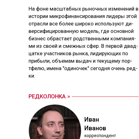
На фо­не мас­штаб­ных ры­ноч­ных из­ме­не­ний в
ис­то­рии мик­ро­фи­нан­си­ро­ва­ния ли­де­ры этой
от­рас­ли все бо­лее ши­ро­ко ис­поль­зуют ди­
вер­си­фи­ци­ро­ван­ную мо­дель, где ос­нов­ной
биз­нес об­рас­тает родс­твен­ны­ми ком­па­ния­
ми из своей и смеж­ных сфер. В пер­вой двад­
цат­ке учас­тни­ков рын­ка, ли­ди­рую­щих по
при­бы­ли, объ­емам вы­дач и те­ку­ще­му пор­
тфе­лю, име­на "оди­но­чек" се­год­ня очень ред­
ки.
РЕДКОЛОНКА
Иван
Ива­нов
кор­рес­пон­дент