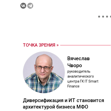
ТОЧКА ЗРЕНИЯ
Вя­чес­лав
Чво­ро
ру­ково­дитель
ана­лити­чес­ко­го
цен­тра ГК IT Smart
Finance
Ди­вер­си­фика­ция и ИТ ста­новит­ся
ар­хи­тек­ту­рой биз­не­са МФО