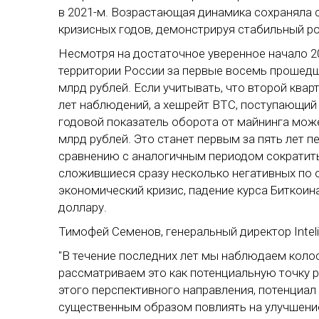
в 2021-м. Возрастающая динамика сохраняла 
кризисных годов, демонстрируя стабильный ро
Несмотря на достаточное уверенное начало 20
территории России за первые восемь прошедш
млрд рублей. Если учитывать, что второй квар
лет наблюдений, а хешрейт BTC, поступающий
годовой показатель оборота от майнинга мож
млрд рублей. Это станет первым за пять лет 
сравнению с аналогичным периодом сократить
сложившиеся сразу несколько негативных по
экономический кризис, падение курса Биткоин
доллару.
Тимофей Семенов, генеральный директор Intel
"В течение последних лет мы наблюдаем коло
рассматриваем это как потенциальную точку 
этого перспективного направления, потенциа
существенным образом повлиять на улучшение