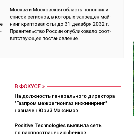
­
Мос­ква и Мос­ков­ская об­ласть по­пол­ни­ли
спи­сок ре­гио­нов, в ко­торых зап­ре­щен май­
ое
нинг крип­то­валю­ты до 31 де­каб­ря 2032 г.
­
Пра­витель­ство Рос­сии опуб­ли­кова­ло соот­
ветс­твую­щее пос­та­нов­ле­ние.
В ФОКУСЕ
На должность генерального директора
"Газпром межрегионгаз инжиниринг"
назначен Юрий Максимов
Positive Technologies выявила сеть
по распространению фейков