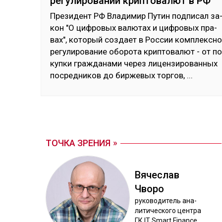
регулировании криптовалют в РФ
Пре­зидент РФ Вла­димир Пу­тин под­пи­сал за
кон "О циф­ро­вых ва­лютах и циф­ро­вых пра­
вах", ко­торый соз­дает в Рос­сии ком­плексн
ре­гули­рова­ние обо­рота крип­то­валют - от по
куп­ки граж­да­нами че­рез ли­цен­зи­рован­ных
пос­ред­ни­ков до бир­же­вых тор­гов,
...
ТОЧКА ЗРЕНИЯ
Вя­чес­лав
Чво­ро
ру­ково­дитель ана­
лити­чес­ко­го цен­тра
ГК IT Smart Finance