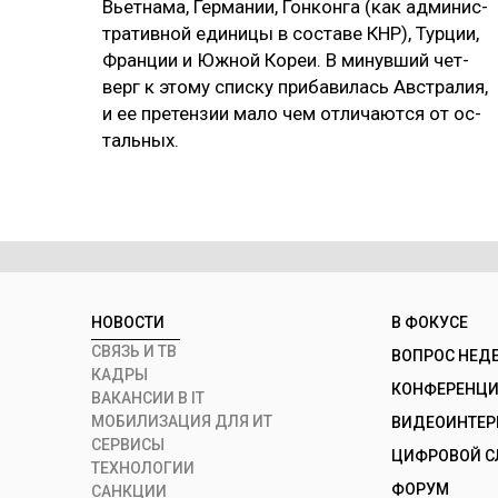
Вь­ет­на­ма, Гер­ма­нии, Гон­кон­га (как ад­ми­нис­
тра­тив­ной еди­ни­цы в сос­та­ве КНР), Тур­ции,
Фран­ции и Юж­ной Ко­реи. В ми­нув­ший чет­
верг к это­му спис­ку при­ба­ви­лась Авс­тра­лия,
и ее пре­тен­зии ма­ло чем от­ли­чают­ся от ос­
таль­ных.
НОВОСТИ
В ФОКУСЕ
СВЯЗЬ И ТВ
ВОПРОС НЕД
КАДРЫ
КОНФЕРЕНЦИИ
ВАКАНСИИ В IT
МОБИЛИЗАЦИЯ ДЛЯ ИТ
ВИДЕОИНТЕ
СЕРВИСЫ
ЦИФРОВОЙ С
ТЕХНОЛОГИИ
ФОРУМ
САНКЦИИ