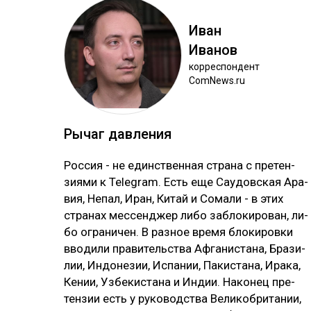
Иван
Ива­нов
кор­рес­пон­дент
ComNews.ru
Ры­чаг дав­ле­ния
Рос­сия - не единс­твен­ная стра­на с пре­тен­
зия­ми к Telegram. Есть еще Сау­дов­ская Ара­
вия, Не­пал, Иран, Ки­тай и Со­ма­ли - в этих
стра­нах мес­сен­джер ли­бо заб­ло­ки­ро­ван, ли­
бо ог­ра­ни­чен. В раз­ное вре­мя бло­ки­ров­ки
вво­ди­ли пра­ви­тель­ства Аф­га­нис­та­на, Бра­зи­
лии, Ин­до­не­зии, Ис­па­нии, Па­кис­та­на, Ира­ка,
Ке­нии, Уз­бе­кис­та­на и Ин­дии. На­ко­нец пре­
тен­зии есть у ру­ко­водс­тва Ве­ли­коб­ри­та­нии,