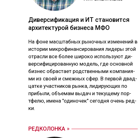
Ди­вер­си­фика­ция и ИТ ста­новит­ся
ар­хи­тек­ту­рой биз­не­са МФО
На фо­не мас­штаб­ных ры­ноч­ных из­ме­не­ний в
ис­то­рии мик­ро­фи­нан­си­ро­ва­ния ли­де­ры этой
от­рас­ли все бо­лее ши­ро­ко ис­поль­зуют ди­
вер­си­фи­ци­ро­ван­ную мо­дель, где ос­нов­ной
биз­нес об­рас­тает родс­твен­ны­ми ком­па­ния­
ми из своей и смеж­ных сфер. В пер­вой двад­
цат­ке учас­тни­ков рын­ка, ли­ди­рую­щих по
при­бы­ли, объ­емам вы­дач и те­ку­ще­му пор­
тфе­лю, име­на "оди­но­чек" се­год­ня очень ред­
ки.
РЕДКОЛОНКА