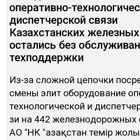
оперативно-технологичес
диспетчерской связи
Казахстанских железных
остались без обслуживан
техподдержки
Из-за слож­ной це­поч­ки пос­ре
сме­ны элит обо­рудо­вание опе
тех­но­логи­чес­кой и дис­пет­че
зи на 442 же­лез­но­дорож­ных
АО "НК "Қазақстан темір жо­лы