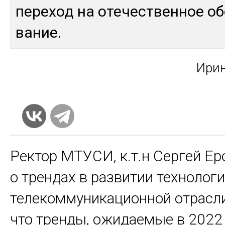
пе­реход на оте­чес­твен­ное об
вание.
Ири­
Ректор МТУСИ, к.т.н Сергей Ер
о трендах в развитии технолог
телекоммуникационной отрасли
что тренды, ожидаемые в 2022 