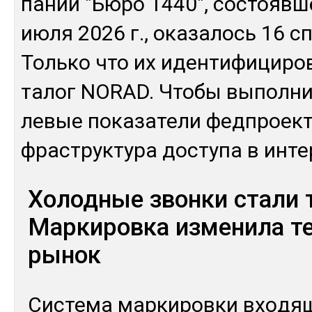
па­нии "Бю­ро 1440", сос­тояв­
июля 2026 г., ока­залось 16 спу
Толь­ко что их иден­ти­фици­ро
талог NORAD. Что­бы вы­пол­ни
левые по­каза­тели фед­проек­
фраструк­ту­ра дос­ту­па в ин­те
Холодные звонки стали 
Маркировка изменила т
рынок
Сис­те­ма мар­ки­ров­ки вхо­д