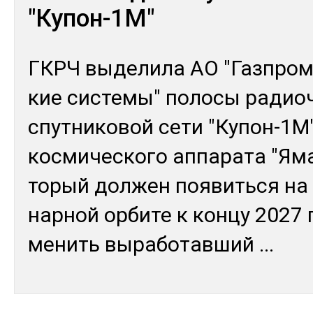
"Купон-1М"
ГКРЧ вы­дели­ла АО "Газ­пром 
кие сис­те­мы" по­лосы ра­дио­
спут­ни­ковой се­ти "Ку­пон-1М"
кос­ми­чес­ко­го ап­па­рата "Ям
торый дол­жен поя­вить­ся на 
нар­ной ор­би­те к кон­цу 2027 г
менить вы­рабо­тав­ший
...