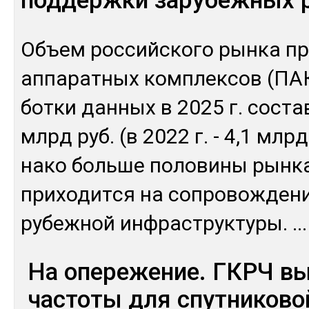
поддержки зарубежных 
Объ­ем рос­сий­ско­го рын­ка п
ап­па­рат­ных ком­плек­сов (ПАК
бот­ки дан­ных в 2025 г. сос­та
млрд руб. (в 2022 г. - 4,1 млрд
на­ко боль­ше по­лови­ны рын­к
при­ходит­ся на соп­ро­вож­де­н
рубеж­ной ин­фраструк­ту­ры.
...
На опережение. ГКРЧ в
частоты для спутниково