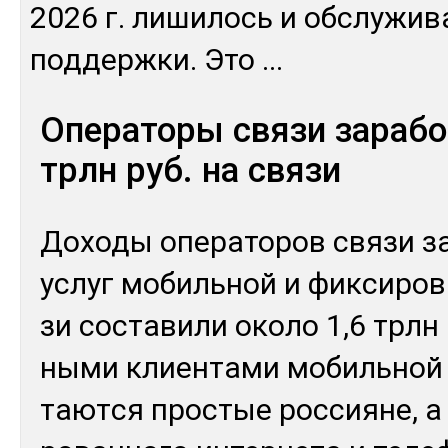
2026 г. ли­шилось и об­слу­жива
под­дер­жки. Это
...
Операторы связи зарабо
трлн руб. на связи
До­ходы опе­рато­ров свя­зи за
ус­луг мо­биль­ной и фик­си­ро
зи сос­та­вили око­ло 1,6 трлн
ны­ми клиен­та­ми мо­биль­ной 
тают­ся прос­тые рос­сия­не, а