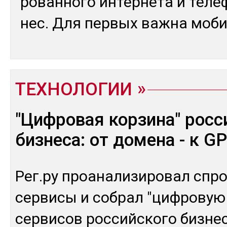
рован­но­го ин­тер­не­та и те­ле
нес. Для пер­вых важ­на мо­б
ТЕХНОЛОГИИ
"Цифровая корзина" росс
бизнеса: от домена - к G
Рег.ру проа­на­лизи­ровал спр
сер­ви­сы и соб­рал "циф­ро­вую 
сер­ви­сов рос­сий­ско­го биз­не