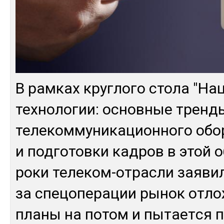
В рам­ках круг­ло­го сто­ла "На
тех­но­логии: ос­нов­ные трен­д
те­леком­му­ника­цион­но­го обо
и под­го­тов­ки кад­ров в этой о
ро­ки те­леком-от­рас­ли зая­ви­
за спе­цопе­рации ры­нок от­ло
пла­ны на по­том и пы­тает­ся 