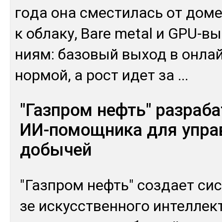
го­да она смес­ти­лась от до­ме
к об­ла­ку, Bare metal и GPU-вы­
ниям: ба­зовый вы­ход в он­ла
нор­мой, а рост идет за
...
"Газпром нефть" разраб
ИИ-помощника для упра
добычей
"Газ­пром нефть" соз­дает сис­
зе ис­кусс­твен­но­го ин­тел­лек