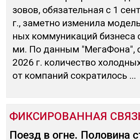
зовов, обя­затель­ная с 1 сен­
г., за­мет­но из­ме­нила мо­дел
ных ком­му­ника­ций биз­не­са 
ми. По дан­ным "Ме­гаФо­на", 
2026 г. ко­личес­тво хо­лод­ны
от ком­па­ний сок­ра­тилось
...
ФИКСИРОВАННАЯ СВЯЗ
Поезд в огне. Половина 