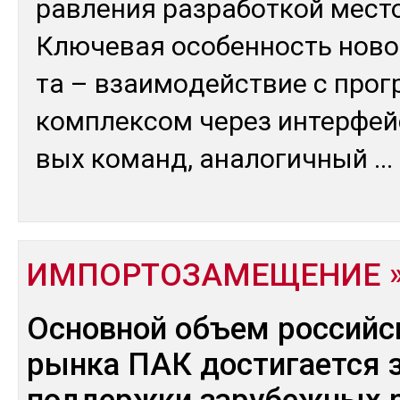
рав­ле­ния раз­ра­бот­кой мес­т
Клю­чевая осо­бен­ность но­во
та – взаи­мо­дей­ствие с про
ком­плек­сом че­рез ин­тер­фей
вых ко­манд, ана­логич­ный
...
ИМПОРТОЗАМЕЩЕНИЕ
Основной объем российс
рынка ПАК достигается з