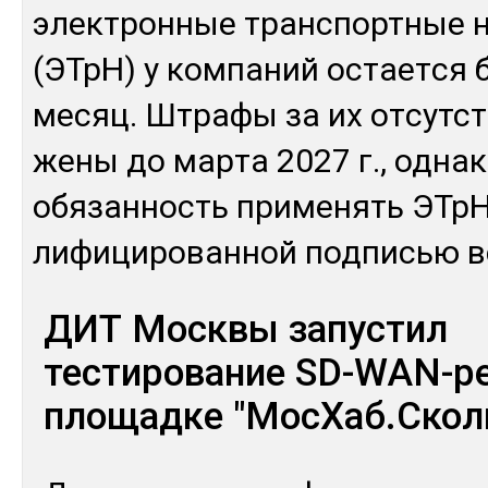
элек­трон­ные тран­спортные 
(ЭТрН) у ком­па­ний ос­тает­ся 
ме­сяц. Штра­фы за их от­сутс­т
жены до мар­та 2027 г., од­на­
обя­зан­ность при­менять ЭТрН
лифи­циро­ван­ной под­писью в
ДИТ Москвы запустил
тестирование SD-WAN-р
площадке "МосХаб.Скол