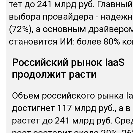
тет до 241 млрд руб. Глав­ный
вы­бора про­вай­де­ра - на­деж­
(72%), а ос­нов­ным драй­ве­ро
ста­новит­ся ИИ: бо­лее 80% ко
Российский рынок IaaS
продолжит расти
Объ­ем рос­сий­ско­го рын­ка I
дос­тиг­нет 117 млрд руб., а в
рас­тет до 241 млрд руб. Сред
рост сос­та­вит око­ло 20%. 26