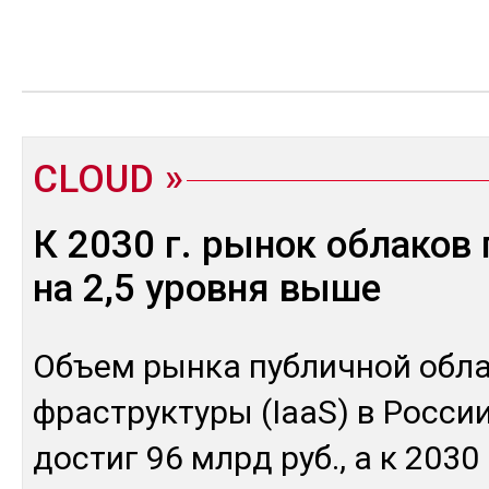
CLOUD
К 2030 г. рынок облаков
на 2,5 уровня выше
Объ­ем рын­ка пуб­лич­ной об­ла
фраструк­ту­ры (IaaS) в Рос­сии
дос­тиг 96 млрд руб., а к 2030 