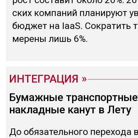
ских ком­па­ний пла­нируют у
бюд­жет на IaaS. Сок­ра­тить т
мере­ны лишь 6%.
ИНТЕГРАЦИЯ
Бумажные транспортные
накладные канут в Лету
До обя­затель­но­го пе­рехо­да 