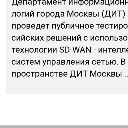
Де­пар­та­мент ин­фор­ма­цион­
логий го­рода Мос­квы (ДИТ)
про­ведет пуб­лич­ное тес­ти­р
сий­ских ре­шений с ис­поль­з
тех­но­логии SD-WAN - ин­тел­л
сис­тем уп­рав­ле­ния сетью. 
прос­транс­тве ДИТ Мос­квы
.