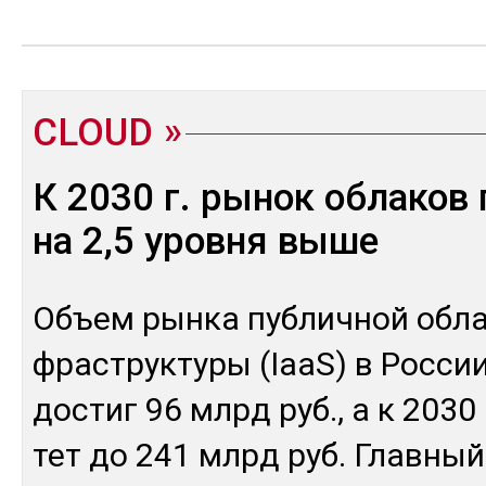
CLOUD
К 2030 г. рынок облаков
на 2,5 уровня выше
Объ­ем рын­ка пуб­лич­ной об­ла
фраструк­ту­ры (IaaS) в Рос­сии
дос­тиг 96 млрд руб., а к 2030 
тет до 241 млрд руб. Глав­ный