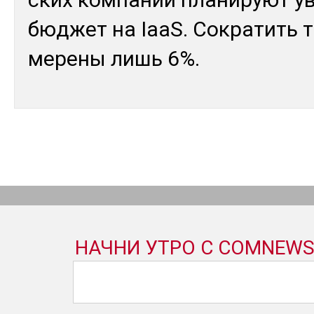
бюд­жет на IaaS. Сок­ра­тить т
мере­ны лишь 6%.