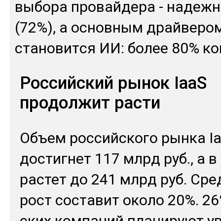
вы­бора про­вай­де­ра - на­деж­
(72%), а ос­нов­ным драй­ве­ро
ста­новит­ся ИИ: бо­лее 80% ко
Российский рынок IaaS
продолжит расти
Объ­ем рос­сий­ско­го рын­ка I
дос­тиг­нет 117 млрд руб., а в
рас­тет до 241 млрд руб. Сред
рост сос­та­вит око­ло 20%. 26
ских ком­па­ний пла­нируют у