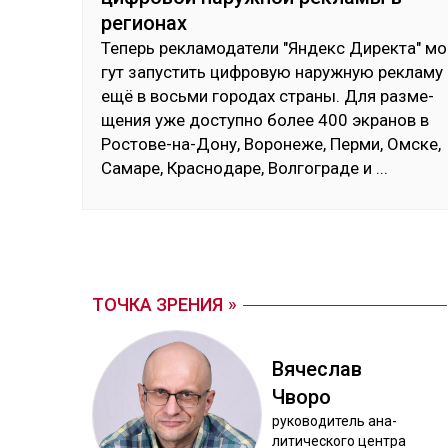
регионах
Те­перь рек­ла­мода­тели "Ян­декс Ди­рек­та" мо
гут за­пус­тить циф­ро­вую на­руж­ную рек­ла­му
ещё в вось­ми го­родах стра­ны. Для раз­ме­
щения уже дос­туп­но бо­лее 400 эк­ра­нов в
Рос­то­ве-на-До­ну, Во­роне­же, Пер­ми, Ом­ске,
Са­маре, Крас­но­даре, Вол­гог­ра­де и
...
ТОЧКА ЗРЕНИЯ
Вя­чес­лав
Чво­ро
ру­ково­дитель ана­
лити­чес­ко­го цен­тра