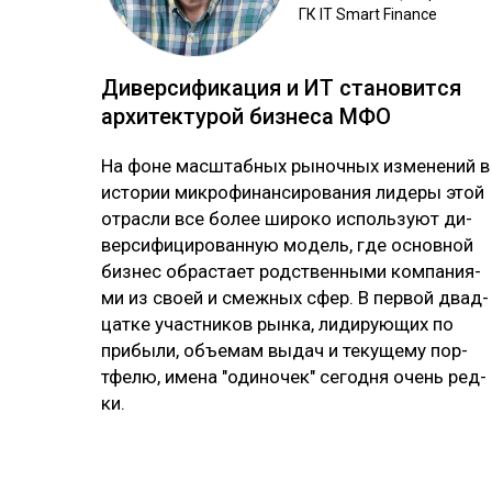
ГК IT Smart Finance
Ди­вер­си­фика­ция и ИТ ста­новит­ся
ар­хи­тек­ту­рой биз­не­са МФО
На фо­не мас­штаб­ных ры­ноч­ных из­ме­не­ний в
ис­то­рии мик­ро­фи­нан­си­ро­ва­ния ли­де­ры этой
от­рас­ли все бо­лее ши­ро­ко ис­поль­зуют ди­
вер­си­фи­ци­ро­ван­ную мо­дель, где ос­нов­ной
биз­нес об­рас­тает родс­твен­ны­ми ком­па­ния­
ми из своей и смеж­ных сфер. В пер­вой двад­
цат­ке учас­тни­ков рын­ка, ли­ди­рую­щих по
при­бы­ли, объ­емам вы­дач и те­ку­ще­му пор­
тфе­лю, име­на "оди­но­чек" се­год­ня очень ред­
ки.