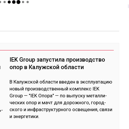
IEK Group запустила производство
л
опор в Калужской области
В Ка­луж­ской об­лас­ти вве­ден в экс­плуа­та­цию
но­вый произ­водс­твен­ный ком­плекс IEK
Group — "IEK Опо­ра" — по вы­пус­ку ме­тал­ли­
чес­ких опор и мачт для до­рож­но­го, го­род­
ско­го и ин­фраструк­тур­но­го ос­ве­щения, свя­зи
ь­
и энер­ге­тики.