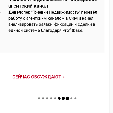
агентский канал
­
Де­вело­пер "Грин­вич Нед­ви­жимость" пе­ревёл
ра­боту с агент­ским ка­налом в CRM и на­чал
ана­лизи­ровать заяв­ки, фик­са­ции и сдел­ки в
еди­ной сис­те­ме бла­года­ря Profitbase.
СЕЙЧАС ОБСУЖДАЮТ