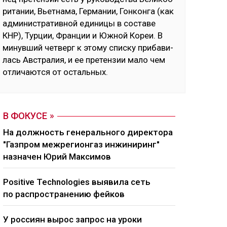
ри­та­нии, Вь­ет­на­ма, Гер­ма­нии, Гон­кон­га (как
ад­ми­нис­тра­тив­ной еди­ни­цы в сос­та­ве
КНР), Тур­ции, Фран­ции и Юж­ной Ко­реи. В
ми­нув­ший чет­верг к это­му спис­ку при­ба­ви­
лась Авс­тра­лия, и ее пре­тен­зии ма­ло чем
от­ли­чают­ся от ос­таль­ных.
В ФОКУСЕ
На должность генерального директора
"Газпром межрегионгаз инжиниринг"
назначен Юрий Максимов
Positive Technologies выявила сеть
по распространению фейков
У россиян вырос запрос на уроки