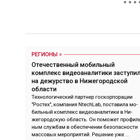
РЕГИОНЫ
Отечественный мобильный
комплекс видеоаналитики заступи
на дежурство в Нижегородской
области
Тех­но­логи­чес­кий пар­тнер гос­кор­по­рации
"Рос­тех", ком­па­ния NtechLab, пос­та­вила мо­
биль­ный ком­плекс ви­деоана­лити­ки в Ни­
жего­род­скую об­ласть. Он по­может про­фил
ным служ­бам в обес­пе­чении бе­зопас­нос­ти
мас­со­вых ме­роп­рия­тий. Ре­шение уже
...