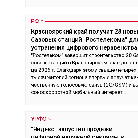
РФ
Красноярский край получит 28 нов
базовых станций "Ростелекома" дл
устранения цифрового неравенства
"Рос­те­леком" за­вер­шит строи­тель­ство 28 б
зовых стан­ций в Крас­нояр­ском крае до кон
ца 2026 г. Бла­года­ря это­му свы­ше че­тырех
ты­сяч жи­телей ре­гио­на впер­вые по­лучат ка
чес­твен­ную го­лосо­вую связь (2G/GSM) и в
сокос­ко­рос­тной мо­биль­ный ин­тер­нет
...
УРФО
"Яндекс" запустил продажи
цифровой наружной рекламы в