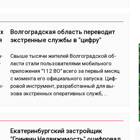
ых
Волгоградская область переводит
я
экстренные службы в "цифру"
а­
Свы­ше ты­сячи жи­телей Вол­гог­рад­ской об­
­
лас­ти ста­ли поль­зо­вате­лями мо­биль­но­го
при­ложе­ния "112 ВО" все­го за пер­вый ме­сяц
­
с мо­мен­та его офи­циаль­но­го за­пус­ка. Циф­
ы­
ро­вой инс­тру­мент, раз­ра­ботан­ный для вы­
зова экс­трен­ных опе­ратив­ных служб,
...
Екатеринбургский застройщик
"Гринвич Недвижимость" оцифровал