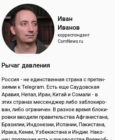
Иван
Ива­нов
кор­рес­пон­дент
ComNews.ru
Ры­чаг дав­ле­ния
Рос­сия - не единс­твен­ная стра­на с пре­тен­
зия­ми к Telegram. Есть еще Сау­дов­ская
Ара­вия, Не­пал, Иран, Ки­тай и Со­ма­ли - в
этих стра­нах мес­сен­джер ли­бо заб­ло­ки­ро­
ван, ли­бо ог­ра­ни­чен. В раз­ное вре­мя бло­ки­
ров­ки вво­ди­ли пра­ви­тель­ства Аф­га­нис­та­на,
Бра­зи­лии, Ин­до­не­зии, Ис­па­нии, Па­кис­та­на,
Ира­ка, Ке­нии, Уз­бе­кис­та­на и Ин­дии. На­ко­
нец пре­тен­зии есть у ру­ко­водс­тва Ве­ли­коб­