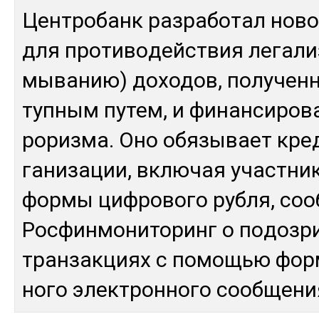
Цен­тро­банк раз­ра­ботал но­в
для про­тиво­дей­ствия ле­гали
мы­ванию) до­ходов, по­лучен­
туп­ным пу­тем, и фи­нан­си­ров
ро­риз­ма. Оно обя­зывает кре­
га­низа­ции, вклю­чая учас­тни­
фор­мы циф­ро­вого руб­ля, соо
Рос­фин­мо­нито­ринг о по­доз­р
тран­зак­циях с по­мощью фор­
но­го элек­трон­но­го сооб­ще­н