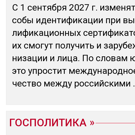
С 1 сен­тяб­ря 2027 г. из­ме­нят
собы иден­ти­фика­ции при вы
лифи­кацион­ных сер­ти­фика­то
их смо­гут по­лучить и за­рубе
низа­ции и ли­ца. По сло­вам 
это уп­рос­тит меж­ду­народ­ное
чес­тво меж­ду рос­сий­ски­ми
.
ГОСПОЛИТИКА