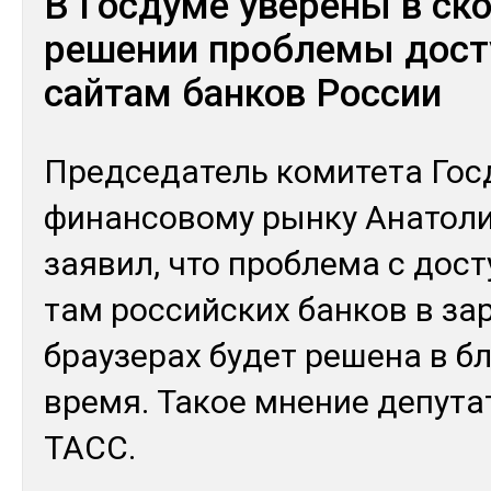
В Госдуме уверены в ск
решении проблемы дост
сайтам банков России
Пред­се­датель ко­мите­та Гос
фи­нан­со­вому рын­ку Ана­толи
зая­вил, что проб­ле­ма с дос­т
там рос­сий­ских бан­ков в за
брау­зе­рах бу­дет ре­шена в б
вре­мя. Та­кое мне­ние де­пута
ТАСС.