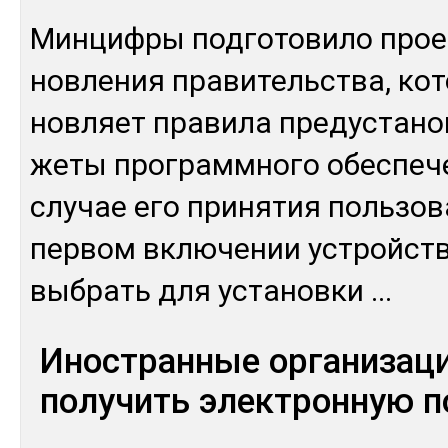
Мин­циф­ры под­го­тови­ло прое
нов­ле­ния пра­витель­ства, ко­
нов­ляет пра­вила пре­дус­та­но
же­ты прог­рам­мно­го обес­пе­ч
слу­чае его при­нятия поль­зо­
пер­вом вклю­чении ус­трой­ств
выб­рать для ус­та­нов­ки
...
Иностранные организаци
получить электронную п