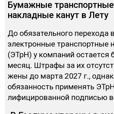
Бумажные транспортные
накладные канут в Лету
До обя­затель­но­го пе­рехо­да 
элек­трон­ные тран­спортные 
(ЭТрН) у ком­па­ний ос­тает­ся 
ме­сяц. Штра­фы за их от­сутс­т
жены до мар­та 2027 г., од­на­
обя­зан­ность при­менять ЭТрН
лифи­циро­ван­ной под­писью в