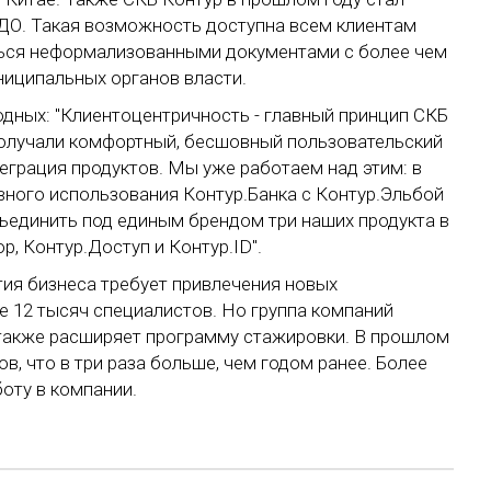
О. Такая возможность доступна всем клиентам
ться неформализованными документами с более чем
ниципальных органов власти.
дных: "Клиентоцентричность - главный принцип СКБ
получали комфортный, бесшовный пользовательский
теграция продуктов. Мы уже работаем над этим: в
ного использования Контур.Банка с Контур.Эльбой
бъединить под единым брендом три наших продукта в
, Контур.Доступ и Контур.ID".
тия бизнеса требует привлечения новых
е 12 тысяч специалистов. Но группа компаний
а также расширяет программу стажировки. В прошлом
в, что в три раза больше, чем годом ранее. Более
боту в компании.