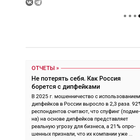
ОТЧЕТЫ
Не потерять себя. Как Россия
борется с дипфейками
В 2025 г. мо­шен­ни­чес­тво с ис­поль­зо­ванием
дип­фей­ков в Рос­сии вы­рос­ло в 2,3 ра­за. 92
рес­пон­ден­тов счи­тают, что спу­финг (под­ме
на) на ос­но­ве дип­фей­ков пред­став­ляет
реаль­ную уг­ро­зу для биз­не­са, а 21% оп­ро­
шен­ных приз­на­ли, что их ком­па­нии уже
...