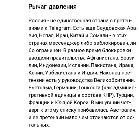
Ры­чаг дав­ле­ния
Рос­сия - не единс­твен­ная стра­на с пре­тен­
зия­ми к Telegram. Есть еще Сау­дов­ская Ара­
вия, Не­пал, Иран, Ки­тай и Со­ма­ли - в этих
стра­нах мес­сен­джер ли­бо заб­ло­ки­ро­ван, ли­
бо ог­ра­ни­чен. В раз­ное вре­мя бло­ки­ров­ки
вво­ди­ли пра­ви­тель­ства Аф­га­нис­та­на, Бра­зи­
лии, Ин­до­не­зии, Ис­па­нии, Па­кис­та­на, Ира­ка,
Ке­нии, Уз­бе­кис­та­на и Ин­дии. На­ко­нец пре­
тен­зии есть у ру­ко­водс­тва Ве­ли­коб­ри­та­нии,
Вь­ет­на­ма, Гер­ма­нии, Гон­кон­га (как ад­ми­нис­
тра­тив­ной еди­ни­цы в сос­та­ве КНР), Тур­ции,
Фран­ции и Юж­ной Ко­реи. В ми­нув­ший чет­
верг к это­му спис­ку при­ба­ви­лась Авс­тра­лия,
и ее пре­тен­зии ма­ло чем от­ли­чают­ся от ос­
таль­ных.