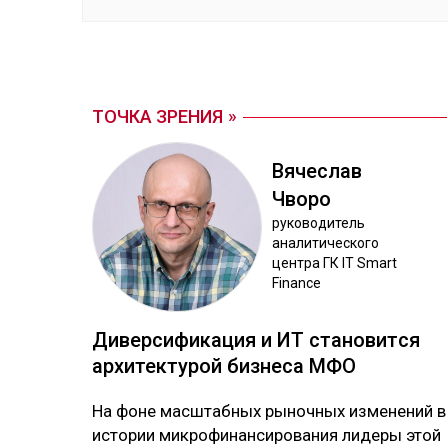
ТОЧКА ЗРЕНИЯ
Вя­чес­лав
Чво­ро
ру­ково­дитель
ана­лити­чес­ко­го
цен­тра ГК IT Smart
Finance
Ди­вер­си­фика­ция и ИТ ста­новит­ся
ар­хи­тек­ту­рой биз­не­са МФО
На фо­не мас­штаб­ных ры­ноч­ных из­ме­не­ний в
ис­то­рии мик­ро­фи­нан­си­ро­ва­ния ли­де­ры этой