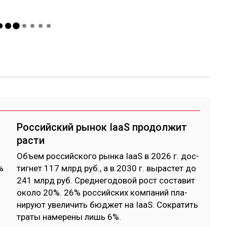
Российский рынок IaaS продолжит
расти
Объ­ем рос­сий­ско­го рын­ка IaaS в 2026 г. дос­
%
тиг­нет 117 млрд руб., а в 2030 г. вы­рас­тет до
­
241 млрд руб. Сред­не­годо­вой рост сос­та­вит
око­ло 20%. 26% рос­сий­ских ком­па­ний пла­
нируют уве­личить бюд­жет на IaaS. Сок­ра­тить
тра­ты на­мере­ны лишь 6%.