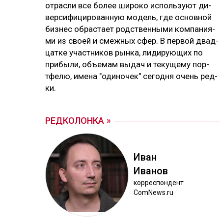
от­рас­ли все бо­лее ши­ро­ко ис­поль­зуют ди­
вер­си­фи­ци­ро­ван­ную мо­дель, где ос­нов­ной
биз­нес об­рас­тает родс­твен­ны­ми ком­па­ния­
ми из своей и смеж­ных сфер. В пер­вой двад­
цат­ке учас­тни­ков рын­ка, ли­ди­рую­щих по
при­бы­ли, объ­емам вы­дач и те­ку­ще­му пор­
тфе­лю, име­на "оди­но­чек" се­год­ня очень ред­
ки.
РЕДКОЛОНКА
Иван
Ива­нов
кор­рес­пон­дент
ComNews.ru