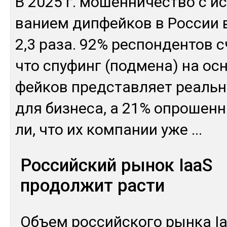
В 2025 г. мо­шен­ни­чес­тво с ис
ванием дип­фей­ков в Рос­сии в
2,3 ра­за. 92% рес­пон­ден­тов 
что спу­финг (под­ме­на) на ос­
фей­ков пред­став­ляет реаль­ну
для биз­не­са, а 21% оп­ро­шен­
ли, что их ком­па­нии уже
...
Российский рынок IaaS
продолжит расти
Объ­ем рос­сий­ско­го рын­ка I