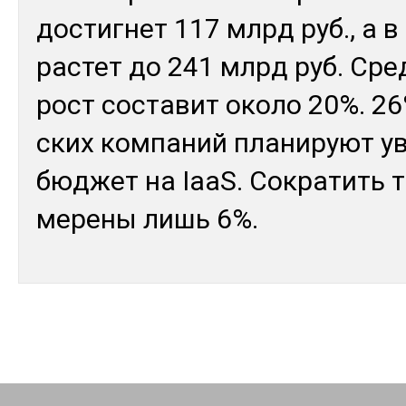
дос­тиг­нет 117 млрд руб., а в
рас­тет до 241 млрд руб. Сред
рост сос­та­вит око­ло 20%. 26
ских ком­па­ний пла­нируют у
бюд­жет на IaaS. Сок­ра­тить т
мере­ны лишь 6%.