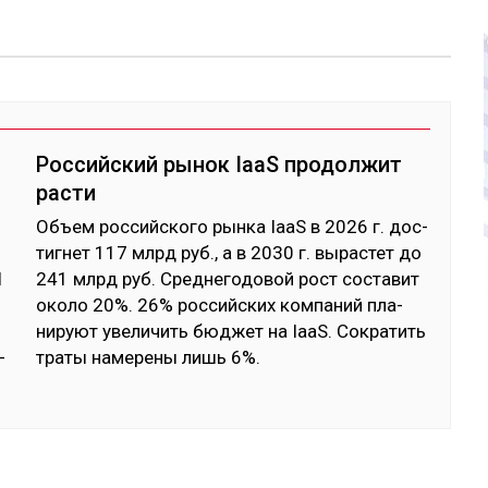
Российский рынок IaaS продолжит
расти
Объ­ем рос­сий­ско­го рын­ка IaaS в 2026 г. дос­
тиг­нет 117 млрд руб., а в 2030 г. вы­рас­тет до
1
241 млрд руб. Сред­не­годо­вой рост сос­та­вит
­
око­ло 20%. 26% рос­сий­ских ком­па­ний пла­
нируют уве­личить бюд­жет на IaaS. Сок­ра­тить
­
тра­ты на­мере­ны лишь 6%.