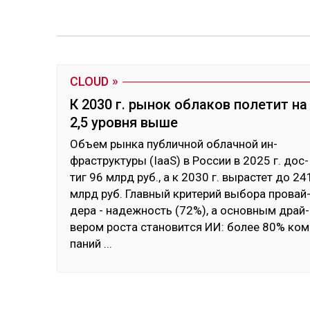
CLOUD
К 2030 г. рынок облаков полетит на
2,5 уровня выше
Объ­ем рын­ка пуб­лич­ной об­лач­ной ин­
фраструк­ту­ры (IaaS) в Рос­сии в 2025 г. дос­
тиг 96 млрд руб., а к 2030 г. вы­рас­тет до 24
млрд руб. Глав­ный кри­терий вы­бора про­вай
де­ра - на­деж­ность (72%), а ос­нов­ным драй­
ве­ром рос­та ста­новит­ся ИИ: бо­лее 80% ком
па­ний
...