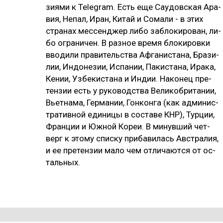
зия­ми к Telegram. Есть еще Сау­дов­ская Ара­
вия, Не­пал, Иран, Ки­тай и Со­ма­ли - в этих
стра­нах мес­сен­джер ли­бо заб­ло­ки­ро­ван, ли­
бо ог­ра­ни­чен. В раз­ное вре­мя бло­ки­ров­ки
вво­ди­ли пра­ви­тель­ства Аф­га­нис­та­на, Бра­зи­
лии, Ин­до­не­зии, Ис­па­нии, Па­кис­та­на, Ира­ка,
Ке­нии, Уз­бе­кис­та­на и Ин­дии. На­ко­нец пре­
тен­зии есть у ру­ко­водс­тва Ве­ли­коб­ри­та­нии,
Вь­ет­на­ма, Гер­ма­нии, Гон­кон­га (как ад­ми­нис­
тра­тив­ной еди­ни­цы в сос­та­ве КНР), Тур­ции,
Фран­ции и Юж­ной Ко­реи. В ми­нув­ший чет­
верг к это­му спис­ку при­ба­ви­лась Авс­тра­лия,
и ее пре­тен­зии ма­ло чем от­ли­чают­ся от ос­
таль­ных.