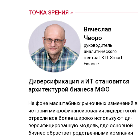
ТОЧКА ЗРЕНИЯ
Вя­чес­лав
Чво­ро
ру­ково­дитель
ана­лити­чес­ко­го
цен­тра ГК IT Smart
Finance
Ди­вер­си­фика­ция и ИТ ста­новит­ся
ар­хи­тек­ту­рой биз­не­са МФО
На фо­не мас­штаб­ных ры­ноч­ных из­ме­не­ний в
ис­то­рии мик­ро­фи­нан­си­ро­ва­ния ли­де­ры этой
от­рас­ли все бо­лее ши­ро­ко ис­поль­зуют ди­
вер­си­фи­ци­ро­ван­ную мо­дель, где ос­нов­ной
биз­нес об­рас­тает родс­твен­ны­ми ком­па­ния­