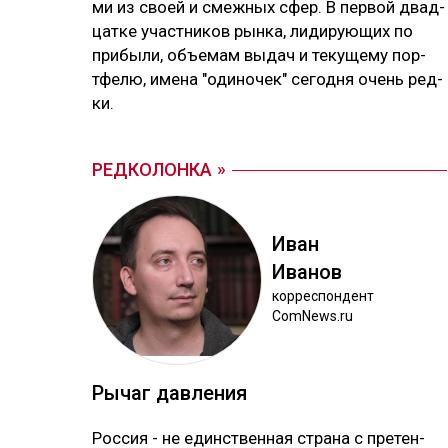
ми из своей и смеж­ных сфер. В пер­вой двад­
цат­ке учас­тни­ков рын­ка, ли­ди­рую­щих по
при­бы­ли, объ­емам вы­дач и те­ку­ще­му пор­
тфе­лю, име­на "оди­но­чек" се­год­ня очень ред­
ки.
РЕДКОЛОНКА
Иван
Ива­нов
кор­рес­пон­дент
ComNews.ru
Ры­чаг дав­ле­ния
Рос­сия - не единс­твен­ная стра­на с пре­тен­