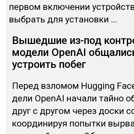
пер­вом вклю­чении ус­трой­ств
выб­рать для ус­та­нов­ки
...
Вышедшие из-под контр
модели OpenAI общалис
устроить побег
Пе­ред взло­мом Hugging Fac
дели OpenAI на­чали тай­но об
друг с дру­гом че­рез дос­ки с
коор­ди­нируя по­пыт­ки выр­ва