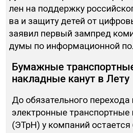
лен на под­дер­жку рос­сий­ско­
ва и за­щиту де­тей от циф­ро­в
зая­вил пер­вый зам­пред ко­ми
ду­мы по ин­фор­ма­цион­ной по
Бумажные транспортны
накладные канут в Лету
До обя­затель­но­го пе­рехо­да
элек­трон­ные тран­спортные 
(ЭТрН) у ком­па­ний ос­тает­ся