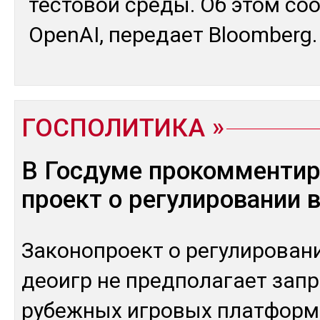
тес­то­вой сре­ды. Об этом соо
OpenAI, пе­редает Bloomberg.
ГОСПОЛИТИКА
В Госдуме прокомменти
проект о регулировании 
За­коноп­роект о ре­гули­рова­н
деоигр не пред­по­лагает зап­р
рубеж­ных иг­ро­вых плат­форм,