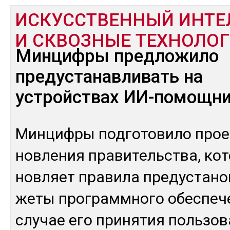
ИСКУССТВЕННЫЙ ИНТЕ
И СКВОЗНЫЕ ТЕХНОЛО
Минцифры предложило
предустанавливать на
устройствах ИИ-помощн
Мин­циф­ры под­го­тови­ло прое
нов­ле­ния пра­витель­ства, ко­
нов­ляет пра­вила пре­дус­та­но
же­ты прог­рам­мно­го обес­пе­ч
слу­чае его при­нятия поль­зо­