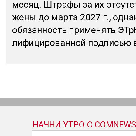
ме­сяц. Штра­фы за их от­сутс­
жены до мар­та 2027 г., од­на­
обя­зан­ность при­менять ЭТр
лифи­циро­ван­ной под­писью 