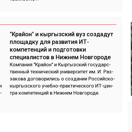
"Крайон" и кыргызский вуз создадут
площадку для развития ИТ-
компетенций и подготовки
специалистов в Нижнем Новгороде
Ком­па­ния "Край­он" и Кыр­гыз­ский го­сударс­
твен­ный тех­ни­чес­кий уни­вер­си­тет им. И. Раз­
за­кова до­гово­рились о соз­да­нии Рос­сий­ско-
и
кыр­гыз­ско­го учеб­но-прак­ти­чес­ко­го ИТ-цен­
­
тра ком­пе­тен­ций в Ниж­нем Нов­го­роде.