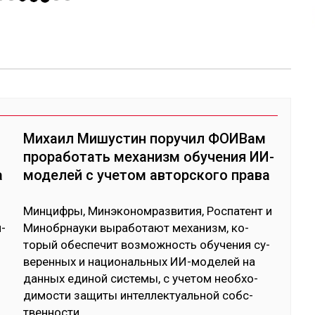
Михаил Мишустин поручил ФОИВам
проработать механизм обучения ИИ-
а
моделей с учетом авторского права
Мин­циф­ры, Ми­нэко­ном­раз­ви­тия, Рос­па­тент и
и­
Ми­ноб­рнау­ки вы­рабо­тают ме­ханизм, ко­
торый обес­пе­чит воз­мож­ность обу­чения су­
верен­ных и на­цио­наль­ных ИИ-мо­делей на
дан­ных еди­ной сис­те­мы, с уче­том необ­хо­
димос­ти за­щиты ин­тел­лек­туаль­ной собс­
твен­нос­ти,
...