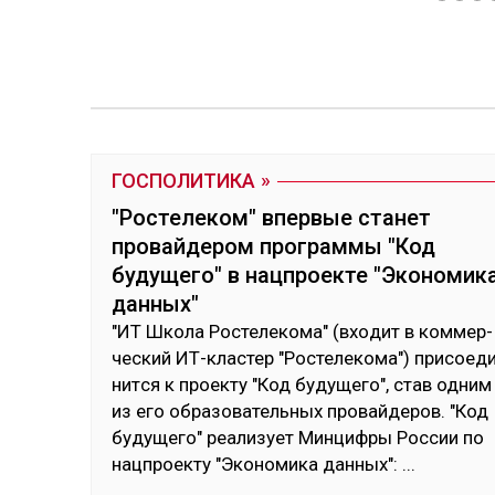
ГОСПОЛИТИКА
"Ростелеком" впервые станет
провайдером программы "Код
будущего" в нацпроекте "Экономик
данных"
"ИТ Шко­ла Рос­те­леко­ма" (вхо­дит в ком­мер­
чес­кий ИТ-клас­тер "Рос­те­леко­ма") при­сое­д
нит­ся к проек­ту "Код бу­дуще­го", став од­ним
из его об­ра­зова­тель­ных про­вай­де­ров. "Код
бу­дуще­го" реа­ли­зует Мин­циф­ры Рос­сии по
нац­проек­ту "Эко­номи­ка дан­ных":
...