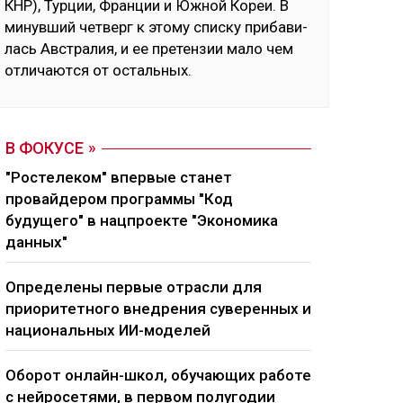
КНР), Тур­ции, Фран­ции и Юж­ной Ко­реи. В
ми­нув­ший чет­верг к это­му спис­ку при­ба­ви­
лась Авс­тра­лия, и ее пре­тен­зии ма­ло чем
от­ли­чают­ся от ос­таль­ных.
В ФОКУСЕ
"Ростелеком" впервые станет
провайдером программы "Код
будущего" в нацпроекте "Экономика
данных"
Определены первые отрасли для
приоритетного внедрения суверенных и
национальных ИИ-моделей
Оборот онлайн-школ, обучающих работе
с нейросетями, в первом полугодии