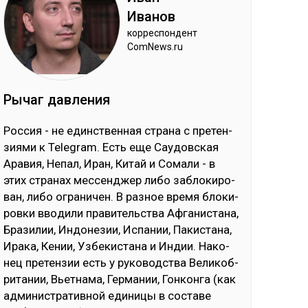
Ива­нов
кор­рес­пон­дент
ComNews.ru
Ры­чаг дав­ле­ния
Рос­сия - не единс­твен­ная стра­на с пре­тен­
зия­ми к Telegram. Есть еще Сау­дов­ская
Ара­вия, Не­пал, Иран, Ки­тай и Со­ма­ли - в
этих стра­нах мес­сен­джер ли­бо заб­ло­ки­ро­
ван, ли­бо ог­ра­ни­чен. В раз­ное вре­мя бло­ки­
ров­ки вво­ди­ли пра­ви­тель­ства Аф­га­нис­та­на,
Бра­зи­лии, Ин­до­не­зии, Ис­па­нии, Па­кис­та­на,
Ира­ка, Ке­нии, Уз­бе­кис­та­на и Ин­дии. На­ко­
нец пре­тен­зии есть у ру­ко­водс­тва Ве­ли­коб­
ри­та­нии, Вь­ет­на­ма, Гер­ма­нии, Гон­кон­га (как
ад­ми­нис­тра­тив­ной еди­ни­цы в сос­та­ве