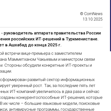
© ComNews
13.10.2025
- руководитель аппарата правительства России
ения российских ИТ-решений в Туркменистане.
т в Ашхабад до конца 2025 г.
ой встречи вице-премьера с заместителем
тана Мамметханом Чакыевым и министром связи
. Стороны обсудили конкретные ИТ-проекты и
зации.
и сформирован развитый сектор информационных
ирует уверенный рост. Так, за последние пять лет
нных ИТ-компаний увеличилось в два раза и сейчас
и созданы конкурентоспособные ИТ-решения, которые
В их числе – большие языковые модели, поисковые
акси, антивирусные программы, государственные