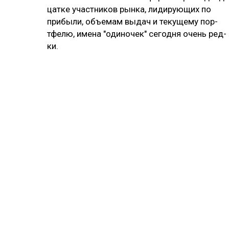
цат­ке учас­тни­ков рын­ка, ли­ди­рую­щих по
при­бы­ли, объ­емам вы­дач и те­ку­ще­му пор­
тфе­лю, име­на "оди­но­чек" се­год­ня очень ред­
ки.