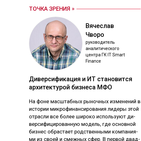
ТОЧКА ЗРЕНИЯ
Вя­чес­лав
Чво­ро
ру­ково­дитель
ана­лити­чес­ко­го
цен­тра ГК IT Smart
Finance
Ди­вер­си­фика­ция и ИТ ста­новит­ся
ар­хи­тек­ту­рой биз­не­са МФО
На фо­не мас­штаб­ных ры­ноч­ных из­ме­не­ний в
ис­то­рии мик­ро­фи­нан­си­ро­ва­ния ли­де­ры этой
от­рас­ли все бо­лее ши­ро­ко ис­поль­зуют ди­
вер­си­фи­ци­ро­ван­ную мо­дель, где ос­нов­ной
биз­нес об­рас­тает родс­твен­ны­ми ком­па­ния­
ми из своей и смеж­ных сфер. В пер­вой двад­