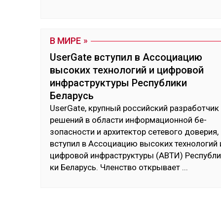
В МИРЕ
UserGate вступил в Ассоциацию
высоких технологий и цифровой
инфраструктуры Республики
Беларусь
UserGate, круп­ный рос­сий­ский раз­ра­бот­чик
ре­шений в об­лас­ти ин­фор­ма­цион­ной бе­
зопас­нос­ти и ар­хи­тек­тор се­тево­го до­верия,
всту­пил в Ас­со­циа­цию вы­соких тех­но­логий 
циф­ро­вой ин­фраструк­ту­ры (АВ­ТИ) Рес­пуб­ли
ки Бе­ларусь. Членс­тво от­кры­вает
...