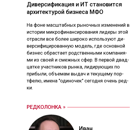
Ди­вер­си­фика­ция и ИТ ста­новит­ся
ар­хи­тек­ту­рой биз­не­са МФО
На фо­не мас­штаб­ных ры­ноч­ных из­ме­не­ний в
ис­то­рии мик­ро­фи­нан­си­ро­ва­ния ли­де­ры этой
от­рас­ли все бо­лее ши­ро­ко ис­поль­зуют ди­
вер­си­фи­ци­ро­ван­ную мо­дель, где ос­нов­ной
биз­нес об­рас­тает родс­твен­ны­ми ком­па­ния­
ми из своей и смеж­ных сфер. В пер­вой двад­
цат­ке учас­тни­ков рын­ка, ли­ди­рую­щих по
при­бы­ли, объ­емам вы­дач и те­ку­ще­му пор­
тфе­лю, име­на "оди­но­чек" се­год­ня очень ред­
ки.
РЕДКОЛОНКА
Иван