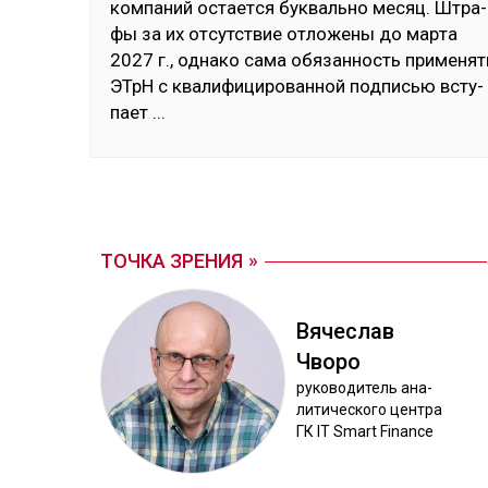
ком­па­ний ос­тает­ся бук­валь­но ме­сяц. Штра­
фы за их от­сутс­твие от­ло­жены до мар­та
2027 г., од­на­ко са­ма обя­зан­ность при­менят
ЭТрН с ква­лифи­циро­ван­ной под­писью всту­
пает
...
ТОЧКА ЗРЕНИЯ
Вя­чес­лав
Чво­ро
ру­ково­дитель ана­
лити­чес­ко­го цен­тра
ГК IT Smart Finance