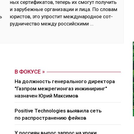
ных сер­ти­фика­тов, те­перь их смо­гут по­лучить
и за­рубеж­ные ор­га­низа­ции и ли­ца. По сло­вам
ь
юрис­тов, это уп­рос­тит меж­ду­народ­ное сот­
руд­ни­чес­тво меж­ду рос­сий­ски­ми
...
В ФОКУСЕ
На должность генерального директора
"Газпром межрегионгаз инжиниринг"
назначен Юрий Максимов
Positive Technologies выявила сеть
по распространению фейков
У россиян вырос запрос на уроки