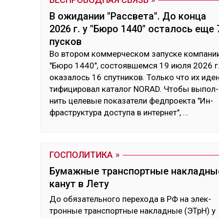
В ожидании "Рассвета". До конца
2026 г. у "Бюро 1440" осталось еще 
пусков
Во вто­ром ком­мер­чес­ком за­пус­ке ком­па­ни
"Бю­ро 1440", сос­тояв­шем­ся 19 июля 2026 г.
ока­залось 16 спут­ни­ков. Толь­ко что их иде
ти­фици­ровал ка­талог NORAD. Что­бы вы­пол­
нить це­левые по­каза­тели фед­проек­та "Ин­
фраструк­ту­ра дос­ту­па в ин­тер­нет",
...
ГОСПОЛИТИКА
Бумажные транспортные накладны
канут в Лету
До обя­затель­но­го пе­рехо­да в РФ на элек­
трон­ные тран­спортные нак­лад­ные (ЭТрН) у