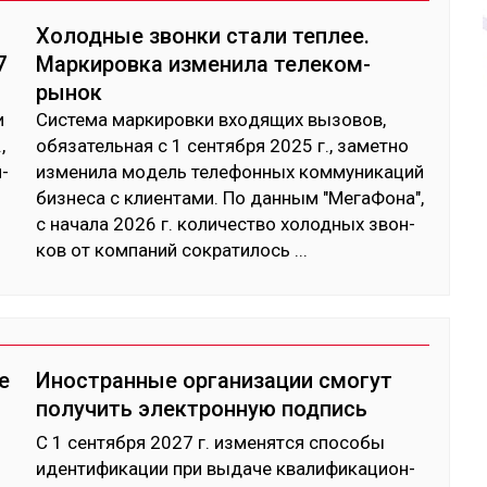
Холодные звонки стали теплее.
7
Маркировка изменила телеком-
рынок
и
Сис­те­ма мар­ки­ров­ки вхо­дящих вы­зовов,
,
обя­затель­ная с 1 сен­тяб­ря 2025 г., за­мет­но
н­
из­ме­нила мо­дель те­лефон­ных ком­му­ника­ций
биз­не­са с клиен­та­ми. По дан­ным "Ме­гаФо­на",
с на­чала 2026 г. ко­личес­тво хо­лод­ных звон­
ков от ком­па­ний сок­ра­тилось
...
е
Иностранные организации смогут
получить электронную подпись
С 1 сен­тяб­ря 2027 г. из­ме­нят­ся спо­собы
иден­ти­фика­ции при вы­даче ква­лифи­кацион­