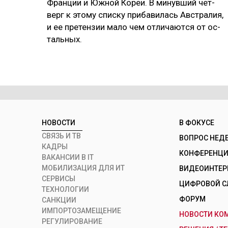
Фран­ции и Юж­ной Ко­реи. В ми­нув­ший чет­
верг к это­му спис­ку при­ба­ви­лась Авс­тра­лия,
и ее пре­тен­зии ма­ло чем от­ли­чают­ся от ос­
таль­ных.
НОВОСТИ
В ФОКУСЕ
СВЯЗЬ И ТВ
ВОПРОС НЕД
КАДРЫ
КОНФЕРЕНЦИИ
ВАКАНСИИ В IT
МОБИЛИЗАЦИЯ ДЛЯ ИТ
ВИДЕОИНТЕ
СЕРВИСЫ
ЦИФРОВОЙ С
ТЕХНОЛОГИИ
ФОРУМ
САНКЦИИ
ИМПОРТОЗАМЕЩЕНИЕ
НОВОСТИ КО
РЕГУЛИРОВАНИЕ