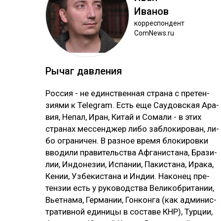
Ива­нов
кор­рес­пон­дент
ComNews.ru
Ры­чаг дав­ле­ния
Рос­сия - не единс­твен­ная стра­на с пре­тен­
зия­ми к Telegram. Есть еще Сау­дов­ская Ара­
вия, Не­пал, Иран, Ки­тай и Со­ма­ли - в этих
стра­нах мес­сен­джер ли­бо заб­ло­ки­ро­ван, ли­
бо ог­ра­ни­чен. В раз­ное вре­мя бло­ки­ров­ки
вво­ди­ли пра­ви­тель­ства Аф­га­нис­та­на, Бра­зи­
лии, Ин­до­не­зии, Ис­па­нии, Па­кис­та­на, Ира­ка,
Ке­нии, Уз­бе­кис­та­на и Ин­дии. На­ко­нец пре­
тен­зии есть у ру­ко­водс­тва Ве­ли­коб­ри­та­нии,
Вь­ет­на­ма, Гер­ма­нии, Гон­кон­га (как ад­ми­нис­
тра­тив­ной еди­ни­цы в сос­та­ве КНР), Тур­ции,