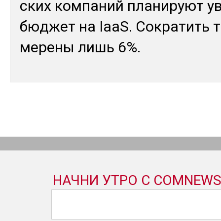
ских ком­па­ний пла­нируют у
бюд­жет на IaaS. Сок­ра­тить т
мере­ны лишь 6%.