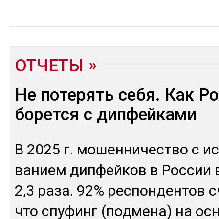
ОТЧЕТЫ
Не потерять себя. Как Р
борется с дипфейками
В 2025 г. мо­шен­ни­чес­тво с ис
ванием дип­фей­ков в Рос­сии в
2,3 ра­за. 92% рес­пон­ден­тов 
что спу­финг (под­ме­на) на ос­