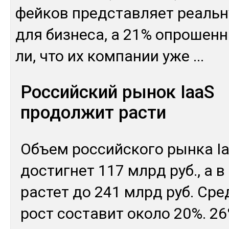
фей­ков пред­став­ляет реаль­ну
для биз­не­са, а 21% оп­ро­шен­
ли, что их ком­па­нии уже
...
Российский рынок IaaS
продолжит расти
Объ­ем рос­сий­ско­го рын­ка I
дос­тиг­нет 117 млрд руб., а в
рас­тет до 241 млрд руб. Сред
рост сос­та­вит око­ло 20%. 26