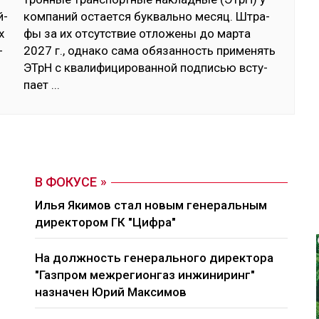
й­
ком­па­ний ос­тает­ся бук­валь­но ме­сяц. Штра­
х
фы за их от­сутс­твие от­ло­жены до мар­та
­
2027 г., од­на­ко са­ма обя­зан­ность при­менять
ЭТрН с ква­лифи­циро­ван­ной под­писью всту­
пает
...
В ФОКУСЕ
Илья Якимов стал новым генеральным
директором ГК "Цифра"
На должность генерального директора
"Газпром межрегионгаз инжиниринг"
назначен Юрий Максимов