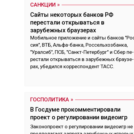
САНКЦИИ
Сайты некоторых банков РФ
перестали открываться в
зарубежных браузерах
Мо­биль­ное при­ложе­ние и сай­ты бан­ков "Ро
сия", ВТБ, Аль­фа-бан­ка, Рос­сель­хоз­бан­ка,
"Урал­сиб", ПСБ, "Санкт-Пе­тер­бург" и Сбер пе­
рес­та­ли от­кры­вать­ся в за­рубеж­ных брау­зе­
рах, убе­дил­ся кор­рес­пон­дент ТАСС.
ГОСПОЛИТИКА
В Госдуме прокомментировали
проект о регулировании видеоигр
За­коноп­роект о ре­гули­рова­нии ви­деоигр не
пред­по­лагает зап­ре­та за­рубеж­ных иг­ро­вых