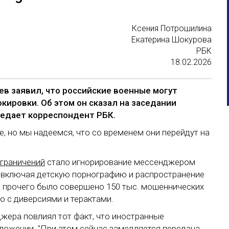
Ксе­ния
Пот­ро­шили­на
Ека­тери­на
Шо­куро­ва
РБК
18.02.2026
в заявил, что российские военные могут
кировки. Об этом он сказал на заседании
редает корреспондент РБК.
, но мы надеемся, что со временем они перейдут на
ограничений
стало игнорирование мессенджером
 включая детскую порнографию и распространение
о прочего было совершено 150 тыс. мошеннических
но с диверсиями и терактами.
жера повлиял тот факт, что иностранные
ложении. "При этом сейчас замедляется передача