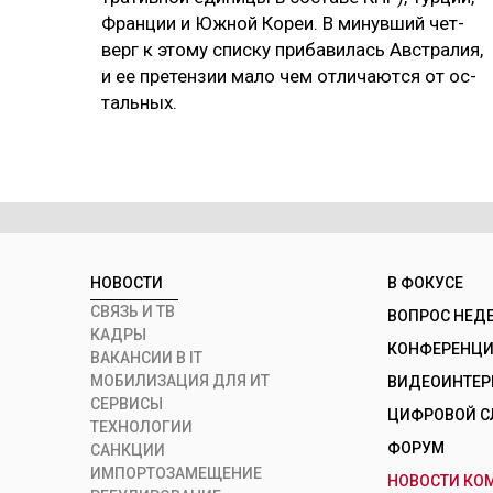
Фран­ции и Юж­ной Ко­реи. В ми­нув­ший чет­
верг к это­му спис­ку при­ба­ви­лась Авс­тра­лия,
и ее пре­тен­зии ма­ло чем от­ли­чают­ся от ос­
таль­ных.
НОВОСТИ
В ФОКУСЕ
СВЯЗЬ И ТВ
ВОПРОС НЕД
КАДРЫ
КОНФЕРЕНЦИИ
ВАКАНСИИ В IT
МОБИЛИЗАЦИЯ ДЛЯ ИТ
ВИДЕОИНТЕ
СЕРВИСЫ
ЦИФРОВОЙ С
ТЕХНОЛОГИИ
ФОРУМ
САНКЦИИ
ИМПОРТОЗАМЕЩЕНИЕ
НОВОСТИ КО