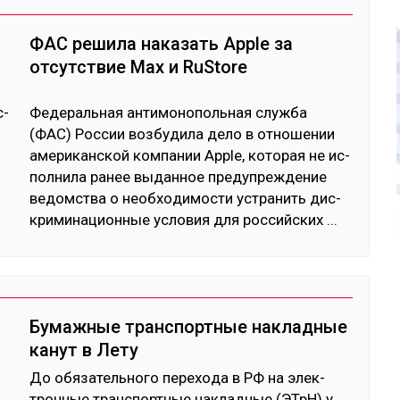
ФАС решила наказать Apple за
отсутствие Max и RuStore
с­
Фе­дераль­ная ан­ти­моно­поль­ная служ­ба
(ФАС) Рос­сии воз­бу­дила де­ло в от­но­шении
аме­рикан­ской ком­па­нии Apple, ко­торая не ис­
пол­ни­ла ра­нее вы­дан­ное пре­дуп­реж­де­ние
ве­домс­тва о необ­хо­димос­ти ус­тра­нить дис­
кри­мина­цион­ные ус­ло­вия для рос­сий­ских
...
Бумажные транспортные накладные
канут в Лету
До обя­затель­но­го пе­рехо­да в РФ на элек­
трон­ные тран­спортные нак­лад­ные (ЭТрН) у