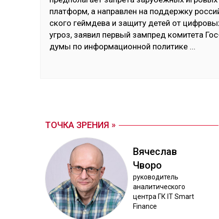
плат­форм, а нап­рав­лен на под­дер­жку рос­си
ско­го гей­мде­ва и за­щиту де­тей от циф­ро­вы
уг­роз, зая­вил пер­вый зам­пред ко­мите­та Гос
ду­мы по ин­фор­ма­цион­ной по­лити­ке
...
ТОЧКА ЗРЕНИЯ
Вя­чес­лав
Чво­ро
ру­ково­дитель
ана­лити­чес­ко­го
цен­тра ГК IT Smart
Finance