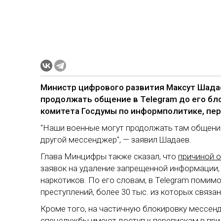
Министр цифрового развития Максут Шадае
продолжать общение в Telegram до его бло
комитета Госдумы по информполитике, пе
"Наши военные могут продолжать там общение
другой мессенджер", — заявил Шадаев.
Глава Минцифры также сказал, что
причиной 
заявок на удаление запрещенной информации,
наркотиков. По его словам, в Telegram помим
преступлений, более 30 тыс. из которых связа
Кроме того, на частичную блокировку мессенд
спецслужбы имеют доступ к перепискам в при