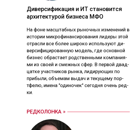
Ди­вер­си­фика­ция и ИТ ста­новит­ся
ар­хи­тек­ту­рой биз­не­са МФО
На фо­не мас­штаб­ных ры­ноч­ных из­ме­не­ний в
ис­то­рии мик­ро­фи­нан­си­ро­ва­ния ли­де­ры этой
от­рас­ли все бо­лее ши­ро­ко ис­поль­зуют ди­
вер­си­фи­ци­ро­ван­ную мо­дель, где ос­нов­ной
биз­нес об­рас­тает родс­твен­ны­ми ком­па­ния­
ми из своей и смеж­ных сфер. В пер­вой двад­
цат­ке учас­тни­ков рын­ка, ли­ди­рую­щих по
при­бы­ли, объ­емам вы­дач и те­ку­ще­му пор­
тфе­лю, име­на "оди­но­чек" се­год­ня очень ред­
ки.
РЕДКОЛОНКА