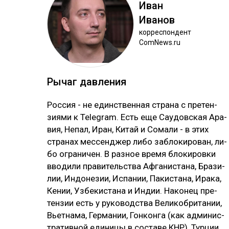
Иван
Ива­нов
кор­рес­пон­дент
ComNews.ru
Ры­чаг дав­ле­ния
Рос­сия - не единс­твен­ная стра­на с пре­тен­
зия­ми к Telegram. Есть еще Сау­дов­ская Ара­
вия, Не­пал, Иран, Ки­тай и Со­ма­ли - в этих
стра­нах мес­сен­джер ли­бо заб­ло­ки­ро­ван, ли­
бо ог­ра­ни­чен. В раз­ное вре­мя бло­ки­ров­ки
вво­ди­ли пра­ви­тель­ства Аф­га­нис­та­на, Бра­зи­
лии, Ин­до­не­зии, Ис­па­нии, Па­кис­та­на, Ира­ка,
Ке­нии, Уз­бе­кис­та­на и Ин­дии. На­ко­нец пре­
тен­зии есть у ру­ко­водс­тва Ве­ли­коб­ри­та­нии,
Вь­ет­на­ма, Гер­ма­нии, Гон­кон­га (как ад­ми­нис­
тра­тив­ной еди­ни­цы в сос­та­ве КНР), Тур­ции,