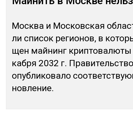
Майнить в Москве нель
Мос­ква и Мос­ков­ская об­ласт
ли спи­сок ре­гио­нов, в ко­тор
щен май­нинг крип­то­валю­ты
каб­ря 2032 г. Пра­витель­ств
опуб­ли­кова­ло соот­ветс­твую
нов­ле­ние.