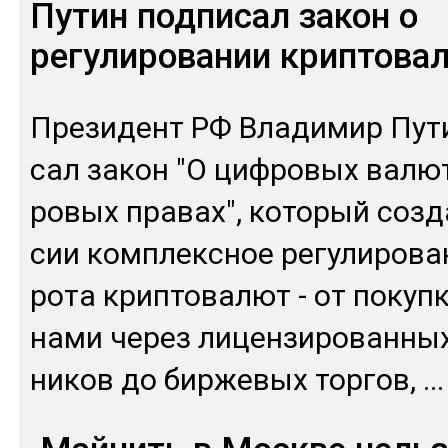
Путин подписал закон о
регулировании криптова
Пре­зидент РФ Вла­димир Пу­ти
сал за­кон "О циф­ро­вых ва­лю
ро­вых пра­вах", ко­торый соз­
сии ком­плексное ре­гули­рова­
рота крип­то­валют - от по­куп­
нами че­рез ли­цен­зи­рован­ны
ни­ков до бир­же­вых тор­гов,
...