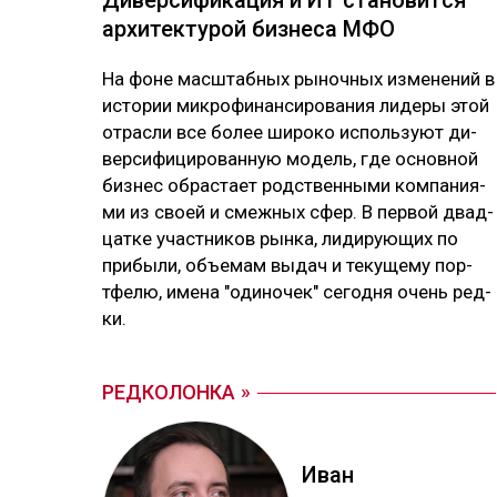
Ди­вер­си­фика­ция и ИТ ста­новит­ся
ар­хи­тек­ту­рой биз­не­са МФО
На фо­не мас­штаб­ных ры­ноч­ных из­ме­не­ний в
ис­то­рии мик­ро­фи­нан­си­ро­ва­ния ли­де­ры этой
от­рас­ли все бо­лее ши­ро­ко ис­поль­зуют ди­
вер­си­фи­ци­ро­ван­ную мо­дель, где ос­нов­ной
биз­нес об­рас­тает родс­твен­ны­ми ком­па­ния­
ми из своей и смеж­ных сфер. В пер­вой двад­
цат­ке учас­тни­ков рын­ка, ли­ди­рую­щих по
при­бы­ли, объ­емам вы­дач и те­ку­ще­му пор­
тфе­лю, име­на "оди­но­чек" се­год­ня очень ред­
ки.
РЕДКОЛОНКА
Иван