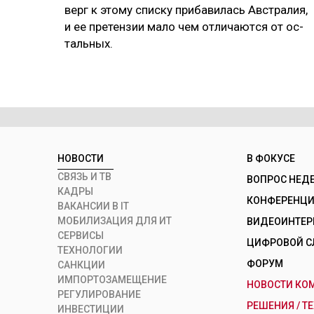
верг к это­му спис­ку при­ба­ви­лась Авс­тра­лия,
и ее пре­тен­зии ма­ло чем от­ли­чают­ся от ос­
таль­ных.
НОВОСТИ
В ФОКУСЕ
СВЯЗЬ И ТВ
ВОПРОС НЕД
КАДРЫ
КОНФЕРЕНЦИИ
ВАКАНСИИ В IT
МОБИЛИЗАЦИЯ ДЛЯ ИТ
ВИДЕОИНТЕ
СЕРВИСЫ
ЦИФРОВОЙ С
ТЕХНОЛОГИИ
ФОРУМ
САНКЦИИ
ИМПОРТОЗАМЕЩЕНИЕ
НОВОСТИ КО
РЕГУЛИРОВАНИЕ
РЕШЕНИЯ / Т
ИНВЕСТИЦИИ