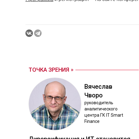
ТОЧКА ЗРЕНИЯ
Вя­чес­лав
Чво­ро
ру­ково­дитель
ана­лити­чес­ко­го
цен­тра ГК IT Smart
Finance