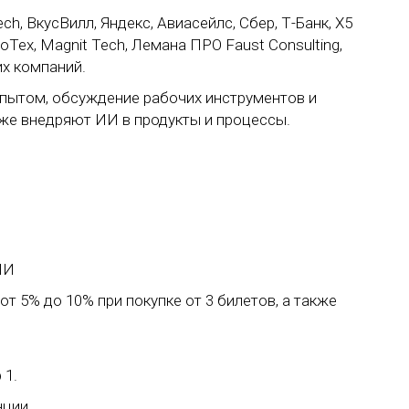
h, ВкусВилл, Яндекс, Авиасейлс, Сбер, Т-Банк, X5
тоТех, Magnit Tech, Лемана ПРО Faust Consulting,
гих компаний.
опытом, обсуждение рабочих инструментов и
уже внедряют ИИ в продукты и процессы.
ИИ
т 5% до 10% при покупке от 3 билетов, а также
 1.
нции.