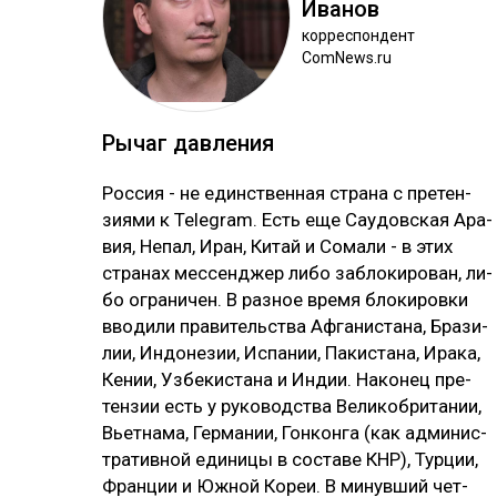
Ива­нов
кор­рес­пон­дент
ComNews.ru
Ры­чаг дав­ле­ния
Рос­сия - не единс­твен­ная стра­на с пре­тен­
зия­ми к Telegram. Есть еще Сау­дов­ская Ара­
вия, Не­пал, Иран, Ки­тай и Со­ма­ли - в этих
стра­нах мес­сен­джер ли­бо заб­ло­ки­ро­ван, ли­
бо ог­ра­ни­чен. В раз­ное вре­мя бло­ки­ров­ки
вво­ди­ли пра­ви­тель­ства Аф­га­нис­та­на, Бра­зи­
лии, Ин­до­не­зии, Ис­па­нии, Па­кис­та­на, Ира­ка,
Ке­нии, Уз­бе­кис­та­на и Ин­дии. На­ко­нец пре­
тен­зии есть у ру­ко­водс­тва Ве­ли­коб­ри­та­нии,
Вь­ет­на­ма, Гер­ма­нии, Гон­кон­га (как ад­ми­нис­
тра­тив­ной еди­ни­цы в сос­та­ве КНР), Тур­ции,
Фран­ции и Юж­ной Ко­реи. В ми­нув­ший чет­