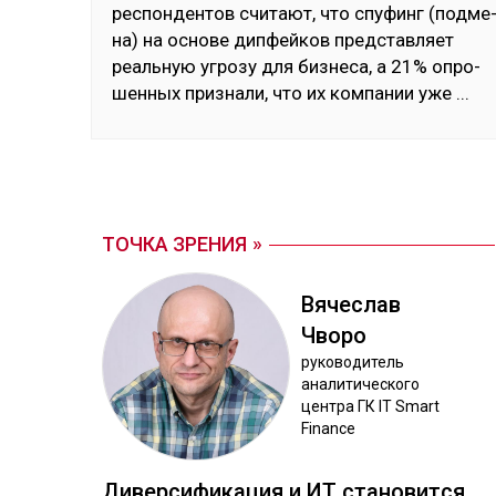
рес­пон­ден­тов счи­тают, что спу­финг (под­ме
на) на ос­но­ве дип­фей­ков пред­став­ляет
реаль­ную уг­ро­зу для биз­не­са, а 21% оп­ро­
шен­ных приз­на­ли, что их ком­па­нии уже
...
ТОЧКА ЗРЕНИЯ
Вя­чес­лав
Чво­ро
ру­ково­дитель
ана­лити­чес­ко­го
цен­тра ГК IT Smart
Finance
Ди­вер­си­фика­ция и ИТ ста­новит­ся