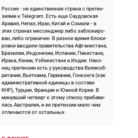
Рос­сия - не единс­твен­ная стра­на с пре­тен­
зия­ми к Telegram. Есть еще Сау­дов­ская
Ара­вия, Не­пал, Иран, Ки­тай и Со­ма­ли - в
этих стра­нах мес­сен­джер ли­бо заб­ло­ки­ро­
ван, ли­бо ог­ра­ни­чен. В раз­ное вре­мя бло­ки­
ров­ки вво­ди­ли пра­ви­тель­ства Аф­га­нис­та­на,
Бра­зи­лии, Ин­до­не­зии, Ис­па­нии, Па­кис­та­на,
Ира­ка, Ке­нии, Уз­бе­кис­та­на и Ин­дии. На­ко­
нец пре­тен­зии есть у ру­ко­водс­тва Ве­ли­коб­
ри­та­нии, Вь­ет­на­ма, Гер­ма­нии, Гон­кон­га (как
ад­ми­нис­тра­тив­ной еди­ни­цы в сос­та­ве
КНР), Тур­ции, Фран­ции и Юж­ной Ко­реи. В
ми­нув­ший чет­верг к это­му спис­ку при­ба­ви­
лась Авс­тра­лия, и ее пре­тен­зии ма­ло чем
от­ли­чают­ся от ос­таль­ных.