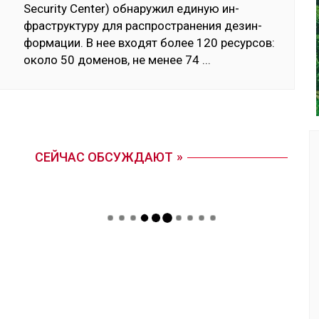
­
Security Center) об­на­ружил еди­ную ин­
фраструк­ту­ру для рас­простра­нения де­зин­
фор­ма­ции. В нее вхо­дят бо­лее 120 ре­сур­сов:
око­ло 50 до­менов, не ме­нее 74
...
СЕЙЧАС ОБСУЖДАЮТ