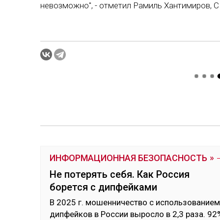
невозможно", - отметил Рамиль Хантимиров, C
ИНФОРМАЦИОННАЯ БЕЗОПАСНОСТЬ
Не потерять себя. Как Россия
борется с дипфейками
В 2025 г. мо­шен­ни­чес­тво с ис­поль­зо­ванием
дип­фей­ков в Рос­сии вы­рос­ло в 2,3 ра­за. 92