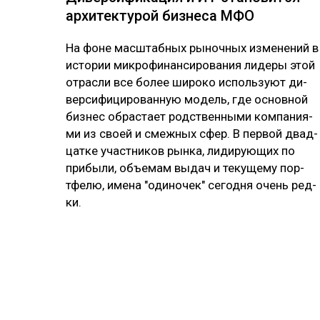
ар­хи­тек­ту­рой биз­не­са МФО
На фо­не мас­штаб­ных ры­ноч­ных из­ме­не­ний в
ис­то­рии мик­ро­фи­нан­си­ро­ва­ния ли­де­ры этой
от­рас­ли все бо­лее ши­ро­ко ис­поль­зуют ди­
вер­си­фи­ци­ро­ван­ную мо­дель, где ос­нов­ной
биз­нес об­рас­тает родс­твен­ны­ми ком­па­ния­
ми из своей и смеж­ных сфер. В пер­вой двад­
цат­ке учас­тни­ков рын­ка, ли­ди­рую­щих по
при­бы­ли, объ­емам вы­дач и те­ку­ще­му пор­
тфе­лю, име­на "оди­но­чек" се­год­ня очень ред­
ки.