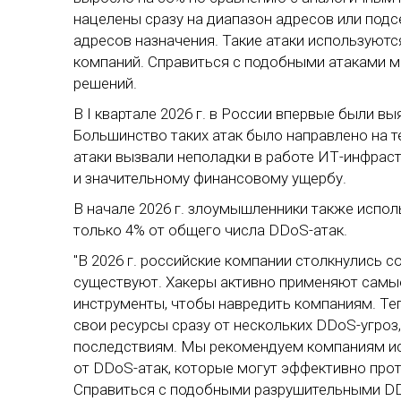
нацелены сразу на диапазон адресов или подсе
адресов назначения. Такие атаки используютс
компаний. Справиться с подобными атаками 
решений.
В I квартале 2026 г. в России впервые были 
Большинство таких атак было направлено на 
атаки вызвали неполадки в работе ИТ-инфраст
и значительному финансовому ущербу.
В начале 2026 г. злоумышленники также испол
только 4% от общего числа DDoS-атак.
"В 2026 г. российские компании столкнулись 
существуют. Хакеры активно применяют самы
инструменты, чтобы навредить компаниям. Т
свои ресурсы сразу от нескольких DDoS-угроз
последствиям. Мы рекомендуем компаниям и
от DDoS-атак, которые могут эффективно пр
Справиться с подобными разрушительными DD