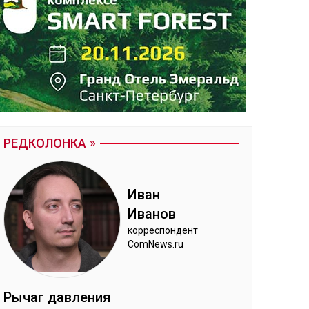
РЕДКОЛОНКА
Иван
Ива­нов
кор­рес­пон­дент
ComNews.ru
Ры­чаг дав­ле­ния