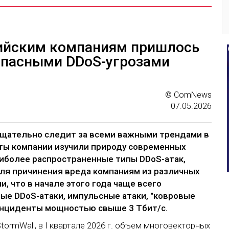
ссийским компаниям пришлось
опасными DDoS-угрозами
© ComNews
07.05.2026
тщательно следит за всеми важными трендами в
рты компании изучили природу современных
наиболее распространенные типы DDoS-атак,
ля причинения вреда компаниям из различных
, что в начале этого года чаще всего
е DDoS-атаки, импульсные атаки, "ковровые
инциденты мощностью свыше 3 Тбит/с.
ormWall, в I квартале 2026 г. объем многовекторных