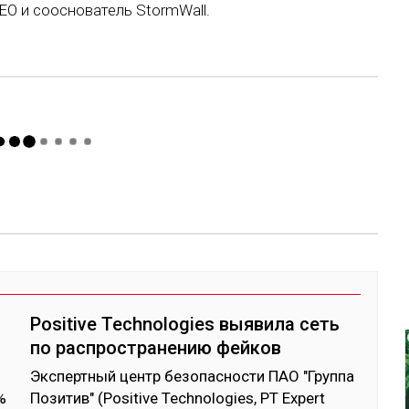
EO и сооснователь StormWall.
Positive Technologies выявила сеть
по распространению фейков
Эк­спертный центр бе­зопас­нос­ти ПАО "Груп­па
%
По­зитив" (Positive Technologies, PT Expert