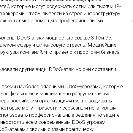
тей, которые могут содержать сотни или тысячи IP-
я хакерами, чтобы вывести из строя инфраструктуру
можно только с помощью профессиональных
выявлены DDoS-атаки мощностью свыше 3 Тбит/с.
телеком-сферу и финансовую отрасль. Мощнейшие
руктуры компаний, что привело к простоям бизнеса
ьзовали другие виды DDoS-атак, но они составили
со всеми наиболее опасными DDoS-угрозами, которые
е эффективные и максимально разрушительные
еперь российским организациям нужно защищать
, которые могут привести к серьезным негативным
спользовать профессиональные решения по защите
отивостоять всем современным DDoS-угрозам.
oS-атаками своими силами практически