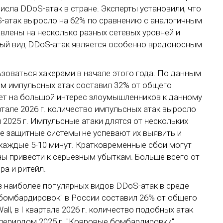
исла DDoS-атак в стране. Эксперты установили, что
oS-атак выросло на 62% по сравнению с аналогичным
влены на несколько разных сетевых уровней и
ный вид DDoS-атак является особенно вредоносным
зоваться хакерами в начале этого года. По данным
бъем импульсных атак составил 32% от общего
ает на большой интерес злоумышленников к данному
артале 2026 г. количество импульсных атак выросло
2025 г. Импульсные атаки длятся от нескольких
гие защитные системы не успевают их выявить и
 каждые 5-10 минут. Кратковременные сбои могут
ы привести к серьезным убыткам. Больше всего от
ра и ритейл.
 наиболее популярных видов DDoS-атак в среде
х бомбардировок" в России составил 26% от общего
l, в I квартале 2026 г. количество подобных атак
периодом 2025 г. "Ковровые бомбардировки"