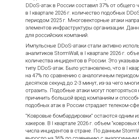
DDoS-атак в России составил 37% от общего ч
в I квартале 2026 г. количество подобных DD
периодом 2025 г. Многовекторные атаки напра
элементов инфраструктуры организации. Дан
для российских компаний.
Импульсные DDoS-атаки стали активно исполь
аналитиков StormWall, в I квартале 2026 г. о
количества инцидентов в России. Это указыв
типу DDoS-атак. Было установлено, что в I кв
на 47% по сравнению с аналогичным периодом 
десятков секунд до 2-3 минут, из-за чего мно
отразить. Подобные атаки могут повторяться
причинить большой вред компаниям и способн
подобных атак в России страдает телеком-сфе
"Ковровые бомбардировки" остаются одним из
хакеров. В I квартале 2026 г. объем "ковровы
числа инцидентов в стране. По данным StormWal
выросло на 36% по сравнению с аналогичным 