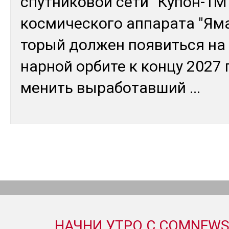
спут­ни­ковой се­ти "Ку­пон-1М"
кос­ми­чес­ко­го ап­па­рата "Ям
торый дол­жен поя­вить­ся на 
нар­ной ор­би­те к кон­цу 2027 г
менить вы­рабо­тав­ший
...