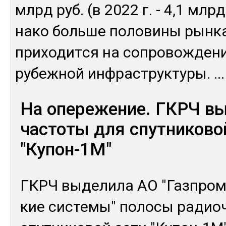
млрд руб. (в 2022 г. - 4,1 млрд
на­ко боль­ше по­лови­ны рын­к
при­ходит­ся на соп­ро­вож­де­н
рубеж­ной ин­фраструк­ту­ры.
...
На опережение. ГКРЧ в
частоты для спутниково
"Купон-1М"
ГКРЧ вы­дели­ла АО "Газ­пром 
кие сис­те­мы" по­лосы ра­дио­