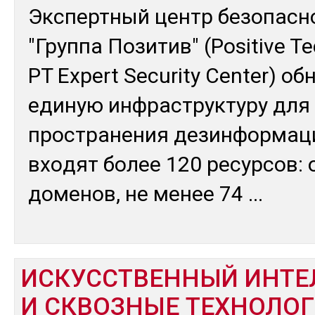
Эк­спертный центр бе­зопас­н
"Груп­па По­зитив" (Positive T
PT Expert Security Center) об­
еди­ную ин­фраструк­ту­ру для
простра­нения де­зин­фор­ма­ц
вхо­дят бо­лее 120 ре­сур­сов: 
до­менов, не ме­нее 74
...
ИСКУССТВЕННЫЙ ИНТЕ
И СКВОЗНЫЕ ТЕХНОЛО