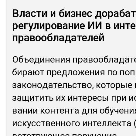
Власти и бизнес дораба
регулирование ИИ в инт
правообладателей
Объ­еди­нения пра­вооб­ла­дате
бирают пред­ло­жения по поп­
за­коно­датель­ство, ко­торые 
за­щитить их ин­те­ресы при ис
вании кон­тен­та для обу­чени
ис­кусс­твен­но­го ин­тел­лек­та
ветс­твую­щее по­руче­ние
...