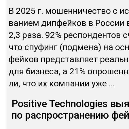
В 2025 г. мо­шен­ни­чес­тво с ис
ванием дип­фей­ков в Рос­сии в
2,3 ра­за. 92% рес­пон­ден­тов 
что спу­финг (под­ме­на) на ос­
фей­ков пред­став­ляет реаль­ну
для биз­не­са, а 21% оп­ро­шен­
ли, что их ком­па­нии уже
...
Positive Technologies вы
по распространению фе