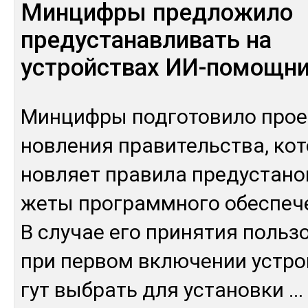
Минцифры предложило
предустанавливать на
устройствах ИИ-помощн
Мин­циф­ры под­го­тови­ло прое
нов­ле­ния пра­витель­ства, ко­
нов­ляет пра­вила пре­дус­та­но
же­ты прог­рам­мно­го обес­пе­
В слу­чае его при­нятия поль­зо
при пер­вом вклю­чении ус­тро
гут выб­рать для ус­та­нов­ки
...