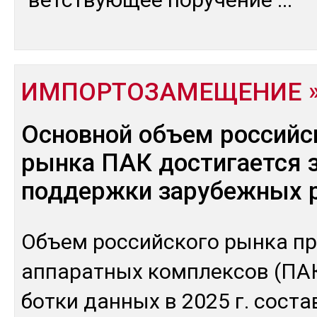
ИМПОРТОЗАМЕЩЕНИЕ
Основной объем российс
рынка ПАК достигается з
поддержки зарубежных 
Объ­ем рос­сий­ско­го рын­ка п
ап­па­рат­ных ком­плек­сов (ПАК
бот­ки дан­ных в 2025 г. сос­та