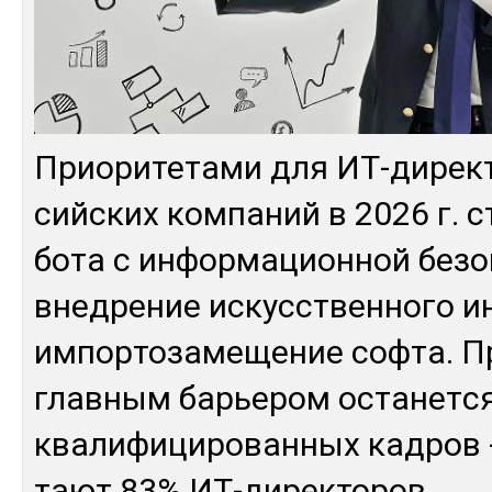
Прио­ри­тета­ми для ИТ-ди­рек­
сий­ских ком­па­ний в 2026 г. с
бота с ин­фор­ма­цион­ной бе­з
внед­ре­ние ис­кусс­твен­но­го ин
им­пор­то­заме­щение соф­та. 
глав­ным барь­ером ос­та­нет­ся
ква­лифи­циро­ван­ных кад­ров 
тают 83% ИТ-ди­рек­то­ров.