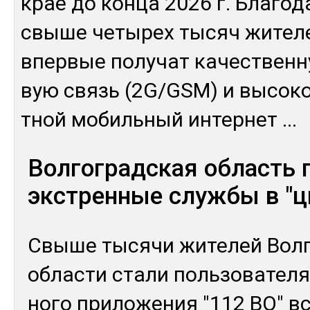
крае до кон­ца 2026 г. Бла­года
свы­ше че­тырех ты­сяч жи­теле
впер­вые по­лучат ка­чес­твен­н
вую связь (2G/GSM) и вы­сокос
тной мо­биль­ный ин­тер­нет
...
Волгоградская область 
экстренные службы в "ц
Свы­ше ты­сячи жи­телей Вол­г
об­лас­ти ста­ли поль­зо­вате­
но­го при­ложе­ния "112 ВО" вс