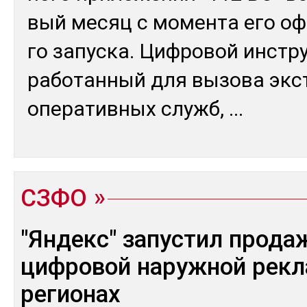
вый ме­сяц с мо­мен­та его оф
го за­пус­ка. Циф­ро­вой инс­тр
ра­ботан­ный для вы­зова экс
опе­ратив­ных служб,
...
СЗФО
"Яндекс" запустил прода
цифровой наружной рек
регионах