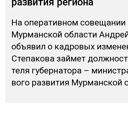
развития региона
На опе­ратив­ном со­веща­нии г
Мур­ман­ской об­лас­ти Ан­дре
объ­явил о кад­ро­вых из­ме­не
Сте­пако­ва зай­мет дол­жност
теля гу­бер­на­тора – ми­нис­тр
вого раз­ви­тия Мур­ман­ской о