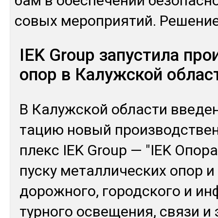
бам в обес­пе­чении бе­зопас­н
со­вых ме­роп­рия­тий. Ре­шен
IEK Group запустила про
опор в Калужской облас
В Ка­луж­ской об­лас­ти вве­де
та­цию но­вый произ­водс­тве
плекс IEK Group — "IEK Опо­ра
пус­ку ме­тал­ли­чес­ких опор 
до­рож­но­го, го­род­ско­го и и
тур­но­го ос­ве­щения, свя­зи и 