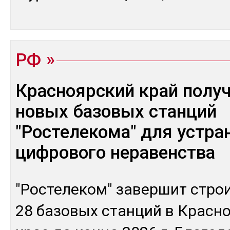
РФ
Красноярский край получ
новых базовых станций
"Ростелекома" для устра
цифрового неравенства
"Рос­те­леком" за­вер­шит строи
28 ба­зовых стан­ций в Крас­н