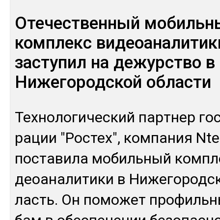
Отечественный мобильн
комплекс видеоаналитик
заступил на дежурство в
Нижегородской области
Тех­но­логи­чес­кий пар­тнер гос
рации "Рос­тех", ком­па­ния Nt
пос­та­вила мо­биль­ный ком­пл
деоана­лити­ки в Ни­жего­род­с
ласть. Он по­может про­филь­