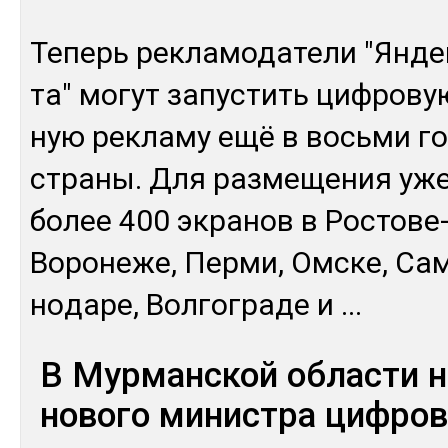
Те­перь рек­ла­мода­тели "Ян­де
та" мо­гут за­пус­тить циф­ро­ву
ную рек­ла­му ещё в вось­ми г
стра­ны. Для раз­ме­щения уже
бо­лее 400 эк­ра­нов в Рос­то­ве
Во­роне­же, Пер­ми, Ом­ске, Са­
но­даре, Вол­гог­ра­де и
...
В Мурманской области н
нового министра цифров