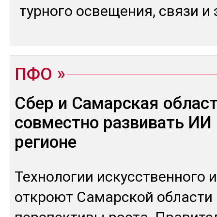
тур­но­го ос­ве­щения, свя­зи и 
ПФО
Сбер и Самарская област
совместно развивать ИИ 
регионе
Тех­но­логии ис­кусс­твен­но­го и
от­кроют Са­мар­ской об­лас­ти