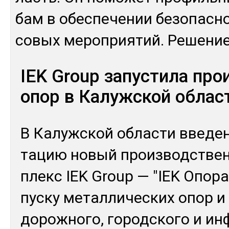
бам в обес­пе­чении бе­зопас­н
со­вых ме­роп­рия­тий. Ре­шен
IEK Group запустила про
опор в Калужской облас
В Ка­луж­ской об­лас­ти вве­де
та­цию но­вый произ­водс­тве
плекс IEK Group — "IEK Опо­ра
пус­ку ме­тал­ли­чес­ких опор 
до­рож­но­го, го­род­ско­го и и