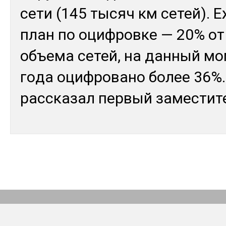
се­ти (145 ты­сяч км се­тей). 
план по оциф­ров­ке — 20% от 
объ­ема се­тей, на дан­ный мо­
го­да оциф­ро­вано бо­лее 36%
рас­ска­зал пер­вый за­мес­ти­