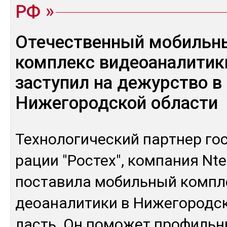
РФ
Отечественный мобильн
комплекс видеоаналитик
заступил на дежурство в
Нижегородской области
Тех­но­логи­чес­кий пар­тнер гос
рации "Рос­тех", ком­па­ния Nt
пос­та­вила мо­биль­ный ком­пл
деоана­лити­ки в Ни­жего­род­с
ласть. Он по­может про­филь­