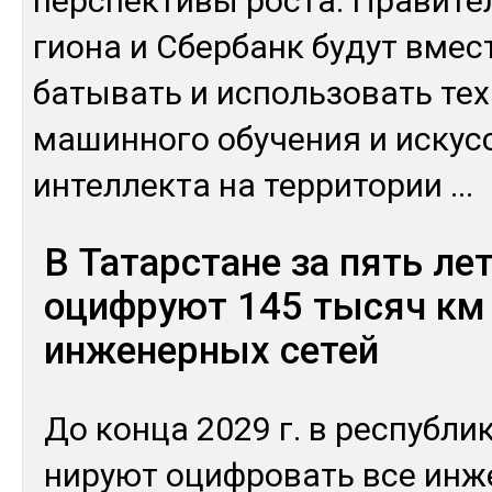
пер­спек­ти­вы рос­та. Пра­вите
гио­на и Сбер­банк бу­дут вмес­
баты­вать и ис­поль­зо­вать тех
ма­шин­но­го обу­чения и ис­кусс
ин­тел­лек­та на тер­ри­тории
...
В Татарстане за пять ле
оцифруют 145 тысяч км
инженерных сетей
До кон­ца 2029 г. в рес­пуб­ли­
нируют оциф­ро­вать все ин­ж