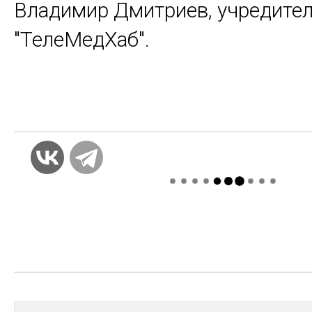
Владимир Дмитриев, учредите
"ТелеМедХаб".