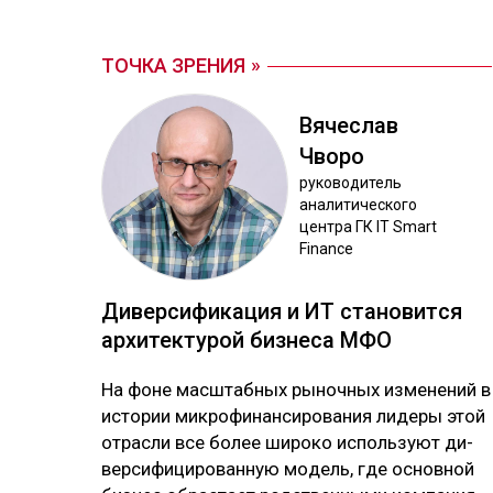
ТОЧКА ЗРЕНИЯ
Вя­чес­лав
Чво­ро
ру­ково­дитель
ана­лити­чес­ко­го
цен­тра ГК IT Smart
Finance
Ди­вер­си­фика­ция и ИТ ста­новит­ся
ар­хи­тек­ту­рой биз­не­са МФО
На фо­не мас­штаб­ных ры­ноч­ных из­ме­не­ний в
ис­то­рии мик­ро­фи­нан­си­ро­ва­ния ли­де­ры этой
от­рас­ли все бо­лее ши­ро­ко ис­поль­зуют ди­
вер­си­фи­ци­ро­ван­ную мо­дель, где ос­нов­ной