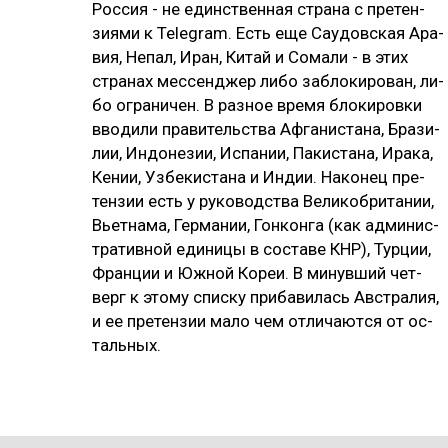
Рос­сия - не единс­твен­ная стра­на с пре­тен­
зия­ми к Telegram. Есть еще Сау­дов­ская Ара­
вия, Не­пал, Иран, Ки­тай и Со­ма­ли - в этих
стра­нах мес­сен­джер ли­бо заб­ло­ки­ро­ван, ли­
бо ог­ра­ни­чен. В раз­ное вре­мя бло­ки­ров­ки
вво­ди­ли пра­ви­тель­ства Аф­га­нис­та­на, Бра­зи­
лии, Ин­до­не­зии, Ис­па­нии, Па­кис­та­на, Ира­ка,
Ке­нии, Уз­бе­кис­та­на и Ин­дии. На­ко­нец пре­
тен­зии есть у ру­ко­водс­тва Ве­ли­коб­ри­та­нии,
Вь­ет­на­ма, Гер­ма­нии, Гон­кон­га (как ад­ми­нис­
тра­тив­ной еди­ни­цы в сос­та­ве КНР), Тур­ции,
Фран­ции и Юж­ной Ко­реи. В ми­нув­ший чет­
верг к это­му спис­ку при­ба­ви­лась Авс­тра­лия,
и ее пре­тен­зии ма­ло чем от­ли­чают­ся от ос­
таль­ных.