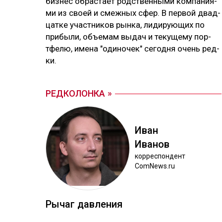
биз­нес об­рас­тает родс­твен­ны­ми ком­па­ния­
ми из своей и смеж­ных сфер. В пер­вой двад­
цат­ке учас­тни­ков рын­ка, ли­ди­рую­щих по
при­бы­ли, объ­емам вы­дач и те­ку­ще­му пор­
тфе­лю, име­на "оди­но­чек" се­год­ня очень ред­
ки.
РЕДКОЛОНКА
Иван
Ива­нов
кор­рес­пон­дент
ComNews.ru
Ры­чаг дав­ле­ния