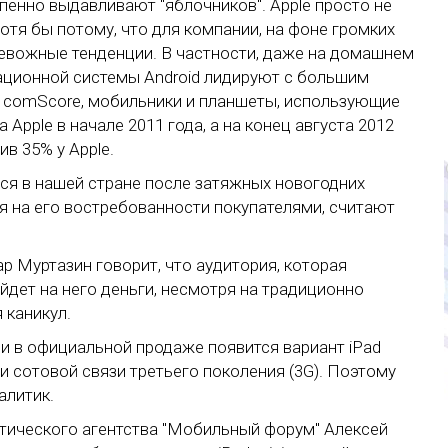
пенно выдавливают "яблочников". Apple просто не
отя бы потому, что для компании, на фоне громких
ревожные тенденции. В частности, даже на домашнем
рационной системы Android лидируют с большим
 сomScore, мобильники и планшеты, использующие
 Apple в начале 2011 года, а на конец августа 2012
в 35% у Apple.
ься в нашей стране после затяжных новогодних
я на его востребованности покупателями, считают
р Муртазин говорит, что аудитория, которая
айдет на него деньги, несмотря на традиционно
 каникул.
ии в официальной продаже появится вариант iPad
 и сотовой связи третьего поколения (3G). Поэтому
алитик.
тического агентства "Мобильный форум" Алексей