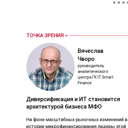
ТОЧКА ЗРЕНИЯ
Вя­чес­лав
Чво­ро
ру­ково­дитель
ана­лити­чес­ко­го
цен­тра ГК IT Smart
Finance
Ди­вер­си­фика­ция и ИТ ста­новит­ся
ар­хи­тек­ту­рой биз­не­са МФО
На фо­не мас­штаб­ных ры­ноч­ных из­ме­не­ний в
ис­то­рии мик­ро­фи­нан­си­ро­ва­ния ли­де­ры этой