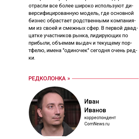
от­рас­ли все бо­лее ши­ро­ко ис­поль­зуют ди­
вер­си­фи­ци­ро­ван­ную мо­дель, где ос­нов­ной
биз­нес об­рас­тает родс­твен­ны­ми ком­па­ния­
ми из своей и смеж­ных сфер. В пер­вой двад­
цат­ке учас­тни­ков рын­ка, ли­ди­рую­щих по
при­бы­ли, объ­емам вы­дач и те­ку­ще­му пор­
тфе­лю, име­на "оди­но­чек" се­год­ня очень ред­
ки.
РЕДКОЛОНКА
Иван
Ива­нов
кор­рес­пон­дент
ComNews.ru