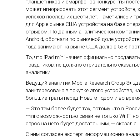
планшетников и смартфонов конкуренты посте
может игнорировать этот сегмент устройств, х
успехов последних шести лет, наметились и т
для Apple рынке США устройства на базе опе
отрывом. По данным аналитической компании
Android, обогнали по рыночной доле устройства
года занимают на рынке США долю в 53% проти
То, что iPad mini начнет официально продават
праздников, не должно отрицательно сказатьс
аналитики.
Ведущий аналитик Mobile Research Group Эльда
заинтересована в покупке этого устройства, н
большие траты перед Новым годом и во время
— Это тем более будет так, потому что в Росс
mini с возможностью связи не только Wi-Fi, но
спрос на него будет достаточным, — сказал ан
С ним согласен эксперт информационно-анали