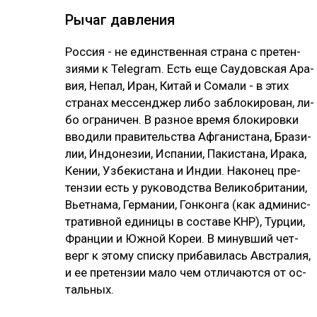
Ры­чаг дав­ле­ния
Рос­сия - не единс­твен­ная стра­на с пре­тен­
зия­ми к Telegram. Есть еще Сау­дов­ская Ара­
вия, Не­пал, Иран, Ки­тай и Со­ма­ли - в этих
стра­нах мес­сен­джер ли­бо заб­ло­ки­ро­ван, ли­
бо ог­ра­ни­чен. В раз­ное вре­мя бло­ки­ров­ки
вво­ди­ли пра­ви­тель­ства Аф­га­нис­та­на, Бра­зи­
лии, Ин­до­не­зии, Ис­па­нии, Па­кис­та­на, Ира­ка,
Ке­нии, Уз­бе­кис­та­на и Ин­дии. На­ко­нец пре­
тен­зии есть у ру­ко­водс­тва Ве­ли­коб­ри­та­нии,
Вь­ет­на­ма, Гер­ма­нии, Гон­кон­га (как ад­ми­нис­
тра­тив­ной еди­ни­цы в сос­та­ве КНР), Тур­ции,
Фран­ции и Юж­ной Ко­реи. В ми­нув­ший чет­
верг к это­му спис­ку при­ба­ви­лась Авс­тра­лия,
и ее пре­тен­зии ма­ло чем от­ли­чают­ся от ос­
таль­ных.