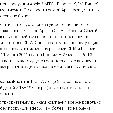
ов продукции Apple ? МТС, "Евросети", "М-Видео" —
омментируют. Со стороны самой Apple официальных
России не было.
охранит ранее установившуюся тенденцию по
даже планшетников Apple в США и России. Самый
иальных российских продавцов он появился на
есяцев после США. Однако затем для последующих
рок запаздывания между рынками США и России.
11 марта 2011 года, в России — 27 мая, а iPad 3
 конце мая текущего года, после того как начал
чаях разница в датах начала официальных продаж
одаж iPad mini. В США и еще 33 странах он стал
ой датой и 18–19 января (когда гаджет должне
месяца.
 к приоритетным рынкам, компания все же довольно
оей продукции здесь. Тем более, что на рынке