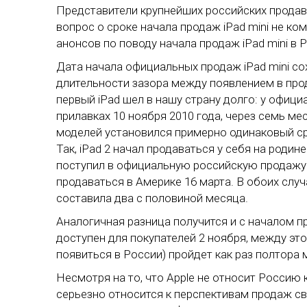
Представители крупнейших российских продавц
вопрос о сроке начала продаж iPad mini не к
анонсов по поводу начала продаж iPad mini в 
Дата начала официальных продаж iPad mini с
длительности зазора между появлением в про
первый iPad шел в нашу страну долго: у офиц
прилавках 10 ноября 2010 года, через семь м
моделей установился примерно одинаковый с
Так, iPad 2 начал продаваться у себя на родине 
поступил в официальную российскую продажу в
продаваться в Америке 16 марта. В обоих слу
составила два с половиной месяца.
Аналогичная разница получится и с началом пр
доступен для покупателей 2 ноября, между эт
появиться в России) пройдет как раз полтора 
Несмотря на то, что Apple не относит Россию
серьезно относится к перспективам продаж св