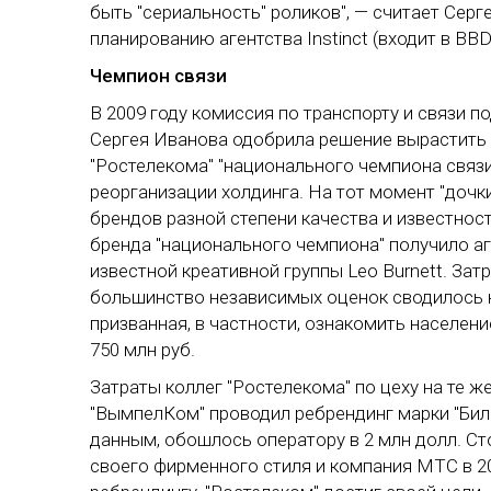
быть "сериальность" роликов", — считает Сер
планированию агентства Instinct (входит в BBD
Чемпион связи
В 2009 году комиссия по транспорту и связи 
Сергея Иванова одобрила решение вырастить и
"Ростелекома" "национального чемпиона связ
реорганизации холдинга. На тот момент "дочк
брендов разной степени качества и известност
бренда "национального чемпиона" получило а
известной креативной группы Leo Burnett. Зат
большинство независимых оценок сводилось к
призванная, в частности, ознакомить населен
750 млн руб.
Затраты коллег "Ростелекома" по цеху на те ж
"ВымпелКом" проводил ребрендинг марки "Бил
данным, обошлось оператору в 2 млн долл. Сто
своего фирменного стиля и компания МТС в 2