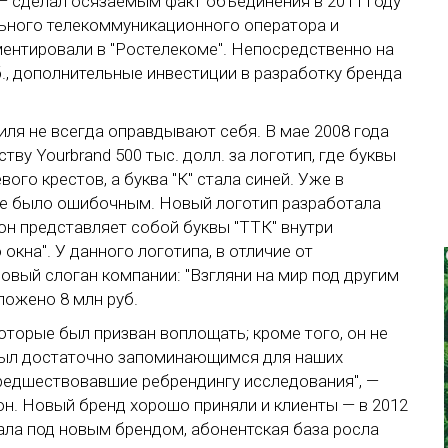
 — сделал осязаемым факт объединения в 2011 году
ьного телекоммуникационного оператора и
ентировали в "Ростелекоме". Непосредственно на
., дополнительные инвестиции в разработку бренда
ля не всегда оправдывают себя. В мае 2008 года
тву Yourbrand 500 тыс. долл. за логотип, где буквы
ого крестов, а буква "К" стала синей. Уже в
ние было ошибочным. Новый логотип разработала
он представляет собой буквы "ТТК" внутри
кна". У данного логотипа, в отличие от
овый слоган компании: "Взгляни на мир под другим
ложено 8 млн руб.
торые был призван воплощать; кроме того, он не
был достаточно запоминающимся для наших
редшествовавшие ребрендингу исследования", —
н. Новый бренд хорошо приняли и клиенты — в 2012
ала под новым брендом, абонентская база росла