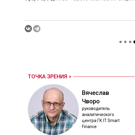
ТОЧКА ЗРЕНИЯ
Вя­чес­лав
Чво­ро
ру­ково­дитель
ана­лити­чес­ко­го
цен­тра ГК IT Smart
Finance