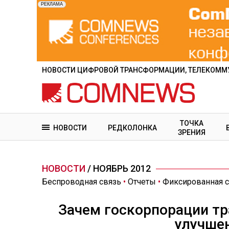
Перейти
к
основному
содержанию
НОВОСТИ ЦИФРОВОЙ ТРАНСФОРМАЦИИ, ТЕЛЕКОММУ
ТОЧКА
НОВОСТИ
РЕДКОЛОНКА
ЗРЕНИЯ
НОВОСТИ
/ НОЯБРЬ 2012
Беспроводная связь
•
Отчеты
•
Фиксированная 
Зачем госкорпорации т
улучше