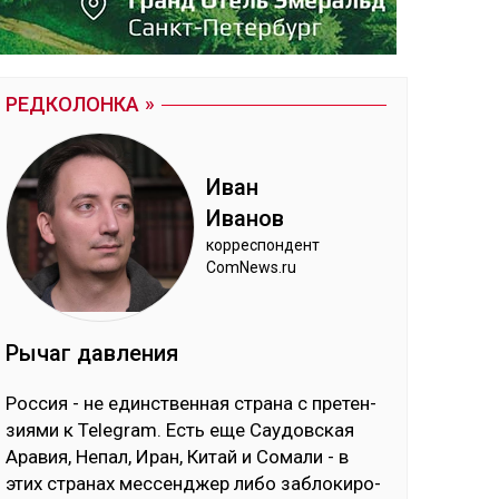
РЕДКОЛОНКА
Иван
Ива­нов
кор­рес­пон­дент
ComNews.ru
Ры­чаг дав­ле­ния
Рос­сия - не единс­твен­ная стра­на с пре­тен­
зия­ми к Telegram. Есть еще Сау­дов­ская
Ара­вия, Не­пал, Иран, Ки­тай и Со­ма­ли - в
этих стра­нах мес­сен­джер ли­бо заб­ло­ки­ро­