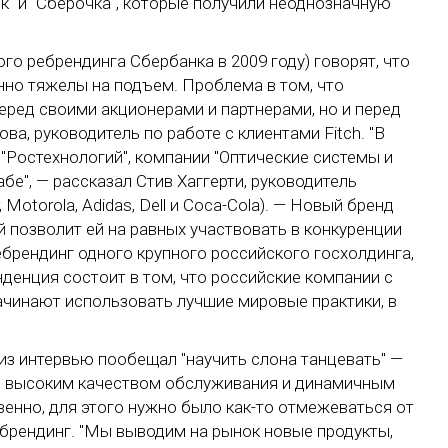
" и "Сберочка", которые получили неоднозначную
ого ребрендинга Сбербанка в 2009 году) говорят, что
нно тяжелы на подъем. Проблема в том, что
еред своими акционерами и партнерами, но и перед
а, руководитель по работе с клиентами Fitch. "В
 "Ростехнологий", компании "Оптические системы и
бе", — рассказал Стив Хаггерти, руководитель
 Motorola, Adidas, Dell и Coca-Cola). — Новый бренд
 позволит ей на равных участвовать в конкуренции
брендинг одного крупного российского госхолдинга,
нденция состоит в том, что российские компании с
ачинают использовать лучшие мировые практики, в
из интервью пообещал "научить слона танцевать" —
 с высоким качеством обслуживания и динамичным
енно, для этого нужно было как-то отмежеваться от
ебрендинг. "Мы выводим на рынок новые продукты,