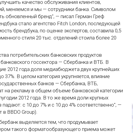
улучшить качество обслуживания клиентов,
ий, меняемся и мы — сотрудники банка. Символом
ть обновленный бренд", — писал Герман Греф
ендбука стало агентство Fitch London, последующей
ость брендбука, по оценке экспертов, составила 0,5
рменного стиля 20 тыс. отделений стоила более 20
тва потребительских банковских продуктов
банковского госсектора — Сбербанка и ВТБ. В
одие 2012 года доля медиабюджета двух крупнейших
до 37%. В целом категория укрупняется, влияние
государственных банков — Сбербанка, ВТБ,
ат на рекламу в общем объеме банковской категории
лугодии 2012 года. В то же время доли крупных
падают: с 10 до 7% и с 10 до 4% соответственно", —
т в BBDO Group).
бербанк выделяется тем, что продумывает
мером такого форматообразующего приема может