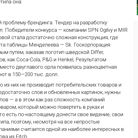
тила она.
 проблему брендинга. Тендер на разработку
л. Победители конкурса — компании SPN Ogilvy и MIR
зовой стала достаточно сложная конструкция, где
нта таблицы Менделеева — Sk. Госкорпорация
ым путем, заказав логотип шведской Differ,
, как Coca-Cola, P&G и Henkel, Результатом
 вместо двуглавого орла появилась разноцветная
ают в 150—200 тыс. долл.
 из них не производит потребительских товаров и
недостаточно слов и обновленных картинок, нужны
ов — а в этом как раз сложность компаний
товаром, который можно повертеть в руках и
то есть по-настоящему донести свое видение, свои
ипа, поэтому, несмотря на все непростые
паниями считается одной из наиболее интересных в
ва из Fitch.