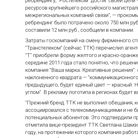
ребрендингу, "Ростелеком" достиг своей цели
ресурсов крупнейшего российского магистрал
межрегиональных компаний связи", — прокомм
ребрендинг было потрачено около 750 млн руб
составили 12 млн руб., сообщили в компании.
Затраты госкомпаний на смену фирменного сти
"Транстелеком" (сейчас ТТК) перечислил агентс
"Т" приобрели форму желтого и красно-оранжев
середине 2011 года стало понятно, что реше
компания "Ваша марка. Креативные решения": 
наклоненного квадрата — "коммуникационного о
предыдущего, будет единый цвет — красный. Н
углом". В рекламу логотипа в регионах будет в
"Прежний бренд ТТК не выполнил обещания, ко
ассоциировался с телекоммуникациями и не 
потенциальных абонентов. Это подтвердили п
отметила вице-президент ТТК Светлана Шамзо
году, на протяжении которого компания работ