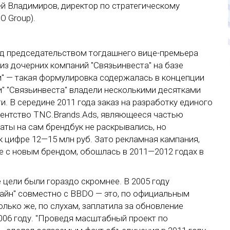
гей Владимиров, директор по стратегическому
O Group).
под председательством тогдашнего вице-премьера
з дочерних компаний "Связьинвеста" на базе
и" — такая формулировка содержалась в концепции
и" "Связьинвеста" владели несколькими десятками
и. В середине 2011 года заказ на разработку единого
гентство TNC.Brands.Ads, являющееся частью
раты на сам брендбук не раскрывались, но
 цифре 12—15 млн руб. Зато рекламная кампания,
ие с новым брендом, обошлась в 2011—2012 годах в
е цели были гораздо скромнее. В 2005 году
айн" совместно с BBDO — это, по официальным
лько же, по слухам, заплатила за обновление
006 году. "Проведя масштабный проект по