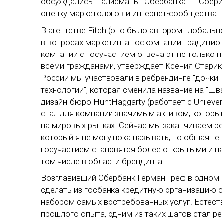
обсуждались "талисманы" Сбербанка — "Сберик
оценку маркетологов и интернет-сообщества.
В агентстве Fitch (оно было автором глобальн
в вопросах маркетинга госкомпании традицио
компании с госучастием отвечают не только п
всеми гражданами, утверждает Ксения Стариков
России мы участвовали в ребрендинге "дочки"
технологии", которая сменила название на "Шва
дизайн-бюро HuntHaggarty (работает с Unilever,
стал для компании значимым активом, который
на мировых рынках. Сейчас мы заканчиваем ре
который я не могу пока называть, но общая те
госучастием становятся более открытыми и н
том числе в области брендинга".
Возглавивший Сбербанк Герман Греф в одном 
сделать из госбанка кредитную организацию
набором самых востребованных услуг. Естеств
прошлого опыта, одним из таких шагов стал р