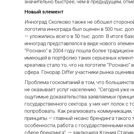
значительно быстрее, чем в предыдущем, отме
Новый элемент
Инноград Сколково также не обошел стороной
логотипа иннограда был оценен в 500 тыс. дол
— уложились всего в 50 тыс. долл. В итоге ба
инноград представлялся в виде нового элеме
"Роснано" в 2004 году пошла более традиционн
имеющей в портфолио таких серьезных клиентов
креатива стало то, что на логотипе "Роснано"
сфера. Гонорар Differ участники рынка оценив
Проблема госкомпаний в том, что большинство
не оказывает услуг населению. "Сегодня уже 
ощутимые доказательства заявляемых принцип
государственного сектора: у них нет полок с 
попробовать. Как реализовать коммуникации, 
принципы — главный нюанс брендинга такого т
особенности, работа с государственными ком
сфере брендинга", — заключила Ксения Старико