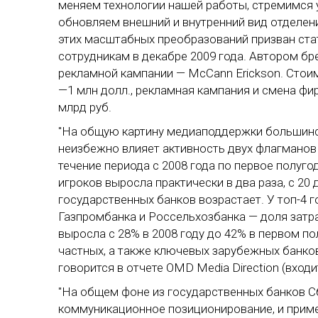
меняем технологии нашей работы, стремимся 
обновляем внешний и внутренний вид отделен
этих масштабных преобразований призван ста
сотрудникам в декабре 2009 года. Автором бр
рекламной кампании — McCann Erickson. Стоим
—1 млн долл., рекламная кампания и смена фи
млрд руб.
"На общую картину медиаподдержки большинс
неизбежно влияет активность двух флагманов 
течение периода с 2008 года по первое полуг
игроков выросла практически в два раза, с 20 
государственных банков возрастает. У топ-4 
Газпромбанка и Россельхозбанка — доля затр
выросла с 28% в 2008 году до 42% в первом по
частных, а также ключевых зарубежных банков 
говорится в отчете OMD Media Direction (входи
"На общем фоне из государственных банков С
коммуникационное позиционирование, и при