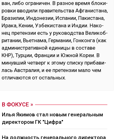
ван, ли­бо ог­ра­ни­чен. В раз­ное вре­мя бло­ки­
ров­ки вво­ди­ли пра­ви­тель­ства Аф­га­нис­та­на,
Бра­зи­лии, Ин­до­не­зии, Ис­па­нии, Па­кис­та­на,
Ира­ка, Ке­нии, Уз­бе­кис­та­на и Ин­дии. На­ко­
нец пре­тен­зии есть у ру­ко­водс­тва Ве­ли­коб­
ри­та­нии, Вь­ет­на­ма, Гер­ма­нии, Гон­кон­га (как
ад­ми­нис­тра­тив­ной еди­ни­цы в сос­та­ве
КНР), Тур­ции, Фран­ции и Юж­ной Ко­реи. В
ми­нув­ший чет­верг к это­му спис­ку при­ба­ви­
лась Авс­тра­лия, и ее пре­тен­зии ма­ло чем
от­ли­чают­ся от ос­таль­ных.
В ФОКУСЕ
Илья Якимов стал новым генеральным
директором ГК "Цифра"
На должность генерального директора